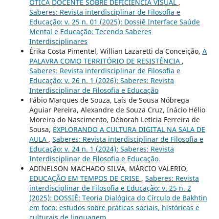
ÓTICA DOCENTE SOBRE DEFICIÊNCIA VISUAL
,
Saberes: Revista interdisciplinar de Filosofia e
Educação: v. 25 n. 01 (2025): Dossiê Interface Saúde
Mental e Educação: Tecendo Saberes
Interdisciplinares
Érika Costa Pimentel, Willian Lazaretti da Conceição,
A
PALAVRA COMO TERRITÓRIO DE RESISTÊNCIA
,
Saberes: Revista interdisciplinar de Filosofia e
Educação: v. 26 n. 1 (2026): Saberes: Revista
Interdisciplinar de Filosofia e Educação
Fábio Marques de Souza, Laís de Sousa Nóbrega
Aguiar Pereira, Alexandre de Souza Cruz, Inácio Hélio
Moreira do Nascimento, Déborah Letícia Ferreira de
Sousa,
EXPLORANDO A CULTURA DIGITAL NA SALA DE
AULA
,
Saberes: Revista interdisciplinar de Filosofia e
Educação: v. 24 n. 1 (2024): Saberes: Revista
Interdisciplinar de Filosofia e Educação.
ADINELSON MACHADO SILVA, MÁRCIO VALERIO,
EDUCAÇÃO EM TEMPOS DE CRISE
,
Saberes: Revista
interdisciplinar de Filosofia e Educação: v. 25 n. 2
(2025): DOSSIÊ: Teoria Dialógica do Círculo de Bakhtin
em foco: estudos sobre práticas sociais, históricas e
culturais de linguagem