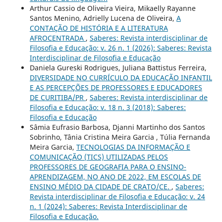
Arthur Cassio de Oliveira Vieira, Mikaelly Rayanne
Santos Menino, Adrielly Lucena de Oliveira,
A
CONTAÇÃO DE HISTÓRIA E A LITERATURA
AFROCENTRADA
,
Saberes: Revista interdisciplinar de
Filosofia e Educação: v. 26 n. 1 (2026): Saberes: Revista
Interdisciplinar de Filosofia e Educação
Daniela Gureski Rodrigues, Juliana Battistus Ferreira,
DIVERSIDADE NO CURRÍCULO DA EDUCAÇÃO INFANTIL
E AS PERCEPÇÕES DE PROFESSORES E EDUCADORES
DE CURITIBA/PR
,
Saberes: Revista interdisciplinar de
Filosofia e Educação: v. 18 n. 3 (2018): Saberes:
Filosofia e Educação
Sâmia Eufrasio Barbosa, Djanni Martinho dos Santos
Sobrinho, Tânia Cristina Meira Garcia , Túlia Fernanda
Meira Garcia,
TECNOLOGIAS DA INFORMAÇÃO E
COMUNICAÇÃO (TICS) UTILIZADAS PELOS
PROFESSORES DE GEOGRAFIA PARA O ENSINO-
APRENDIZAGEM, NO ANO DE 2022, EM ESCOLAS DE
ENSINO MÉDIO DA CIDADE DE CRATO/CE.
,
Saberes:
Revista interdisciplinar de Filosofia e Educação: v. 24
n. 1 (2024): Saberes: Revista Interdisciplinar de
Filosofia e Educação.