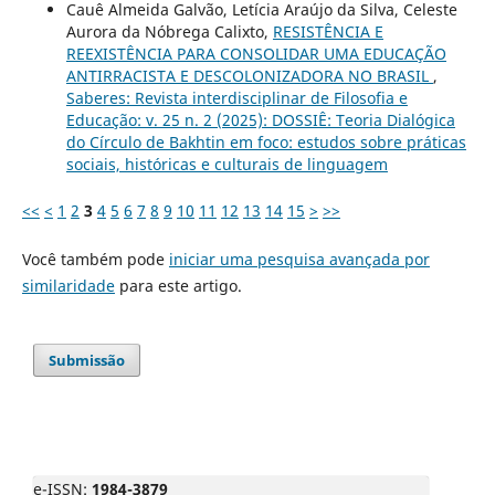
Cauê Almeida Galvão, Letícia Araújo da Silva, Celeste
Aurora da Nóbrega Calixto,
RESISTÊNCIA E
REEXISTÊNCIA PARA CONSOLIDAR UMA EDUCAÇÃO
ANTIRRACISTA E DESCOLONIZADORA NO BRASIL
,
Saberes: Revista interdisciplinar de Filosofia e
Educação: v. 25 n. 2 (2025): DOSSIÊ: Teoria Dialógica
do Círculo de Bakhtin em foco: estudos sobre práticas
sociais, históricas e culturais de linguagem
<<
<
1
2
3
4
5
6
7
8
9
10
11
12
13
14
15
>
>>
Você também pode
iniciar uma pesquisa avançada por
similaridade
para este artigo.
Submissão
e-ISSN:
1984-3879