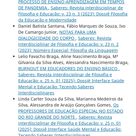
PROCESSO DE ENSINO-APRENDIZAGEM EM TEMPOS
DE PANDEMIA
,
Saberes: Revista interdisciplinar de
Filosofia e Educação: v. 23 n. 3 (2023): Dossiê Filosofia
da Educação e Modernidade
Daniel Batista Santana, Fábio Marques de Souza, Ivo
De Camargo Junior,
NOTAS PARA UMA
DIALOGICIDADE DO CORPO
,
Saberes: Revista
interdisciplinar de Filosofia e Educação: v. 23 n. 2
(2023): Número Especial: Filosofia da Linguagem
Lelio Favacho Braga, Aline Nascimento Braga, Mª
Gilvania da Silva Alves, Alessandra Nascimento Braga,
BURNOUT EM EDUCADORES DO ENSINO BÁSICO
,
Saberes: Revista interdisciplinar de Filosofia e
Educação: v. 25 n. 01 (2025): Dossiê Interface Saúde
Mental e Educação: Tecendo Saberes
Interdisciplinares
Linda Carter Souza da Silva, Marianna Medeiros da
Silva, Alessandra de Araújo Gonçalves Gomes,
Os
PROFESSORES DE EDUCAÇÃO ESPECIAL NO ESTADO
DO RIO GRANDE DO NORTE
,
Saberes: Revista
interdisciplinar de Filosofia e Educação: v. 25 n. 01
(2025): Dossiê Interface Saúde Mental e Educação:
Tecendo Saberes Interdisciplinares