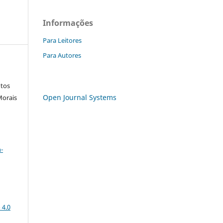
Informações
Para Leitores
Para Autores
ntos
Open Journal Systems
Morais
a
-
 4.0