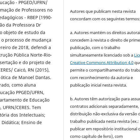
ducação - PPGED/UFRN/
ormação de Professores no
Autores que publicam nesta revista
 Pedagógicos - RBEP (1990-
concordam com os seguintes termos
ção da Professora Dr
o objeto de estudo da
a. Autores mantém os direitos autorai
a o processo de mudança
concedem à revista o direito de prime
reiro de 2018, defendi a
publicação, com o trabalho
rução Pública Norte-Rio-
simultaneamente licenciado sob a
Lic
ertação e do projeto de
Creative Commons Attribution 4.0
qu
ERES/ Caicó, RN (2015),
permite o compartilhamento do trab
 ótica de Manoel Dantas.
com reconhecimento da autoria e
rado, como aluna
publicação inicial nesta revista.
 Educação PPGED/UFRN,
b. Autores têm autorização para assu
epartamento de Educação
contratos adicionais separadamente,
dó, UFRN/CERES. Tem
distribuição não-exclusiva da versão 
ória dos Intelectuais;
trabalho publicada nesta revista (ex.:
Didática; Ensino de
publicar em repositório institucional 
como capítulo de livro), com