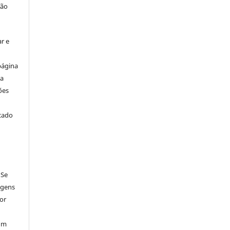
ção
r e
página
ta
ões
icado
 Se
agens
por
num