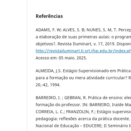
Referências
ADAMS, F. W; ALVES, S. B; NUNES, S. M, T. Perce
a elaboração de suas primeiras aulas: o progr
objetivos?. Revista Iluminart, v. 17, 2019. Dispon
http://revistailuminart.ti.srt.ifsp.edu.br/index.
Acesso em: 05 maio. 2025.
ALMEIDA, J.S. Estágio Supervisionado em Prática
para a formação ou mera atividade curricular? R
20,-42, 1994.
BARREIRO, I. ; GEBRAN, R. Prática de ensino: el
formação do professor. IN: BARREIRO, Iraíde Ma
CORREIA, L. C.; FRANZOLIN, F.; Estágio supervis
pedagogia: reflexões acerca da prática docente.
Nacional de Educação – EDUCERE; II Seminário I