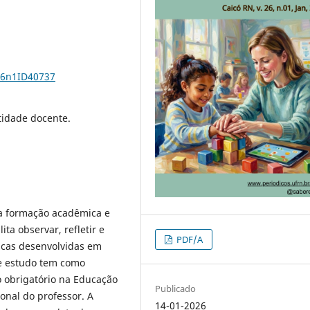
26n1ID40737
ntidade docente.
a formação acadêmica e
ita observar, refletir e
PDF/A
micas desenvolvidas em
e estudo tem como
ão obrigatório na Educação
Publicado
ional do professor. A
14-01-2026