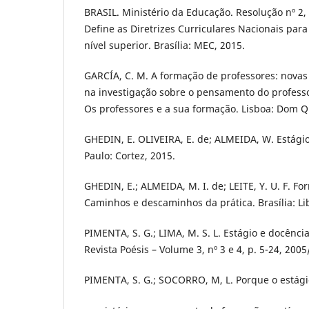
BRASIL. Ministério da Educação. Resolução nº 2, 
Define as Diretrizes Curriculares Nacionais para
nível superior. Brasília: MEC, 2015.
GARCÍA, C. M. A formação de professores: novas
na investigação sobre o pensamento do professor
Os professores e a sua formação. Lisboa: Dom Qu
GHEDIN, E. OLIVEIRA, E. de; ALMEIDA, W. Estági
Paulo: Cortez, 2015.
GHEDIN, E.; ALMEIDA, M. I. de; LEITE, Y. U. F. F
Caminhos e descaminhos da prática. Brasília: Lib
PIMENTA, S. G.; LIMA, M. S. L. Estágio e docênci
Revista Poésis – Volume 3, nº 3 e 4, p. 5-24, 2005
PIMENTA, S. G.; SOCORRO, M, L. Porque o estági