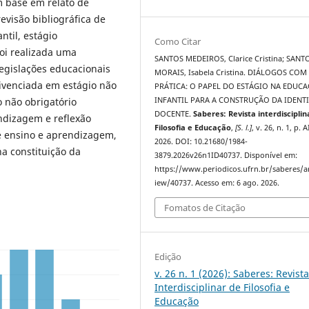
 base em relato de
visão bibliográfica de
til, estágio
Como Citar
oi realizada uma
SANTOS MEDEIROS, Clarice Cristina; SANT
gislações educacionais
MORAIS, Isabela Cristina. DIÁLOGOS COM
vivenciada em estágio não
PRÁTICA: O PAPEL DO ESTÁGIO NA EDUC
o não obrigatório
INFANTIL PARA A CONSTRUÇÃO DA IDENT
DOCENTE.
Saberes: Revista interdisciplin
ndizagem e reflexão
Filosofia e Educação
,
[S. l.]
, v. 26, n. 1, p. A
e ensino e aprendizagem,
2026. DOI: 10.21680/1984-
a constituição da
3879.2026v26n1ID40737. Disponível em:
https://www.periodicos.ufrn.br/saberes/ar
iew/40737. Acesso em: 6 ago. 2026.
Fomatos de Citação
Edição
v. 26 n. 1 (2026): Saberes: Revist
Interdisciplinar de Filosofia e
Educação