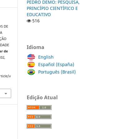
PEDRO DEMO: PESQUISA,
PRINCÍPIO CIENTÍFICO E
EDUCATIVO
516
OS DE
 A
AÇÃO
IDADE
Idioma
ar de
English
I02,
Español (España)
Português (Brasil)
ticle/v
Edição Atual
a