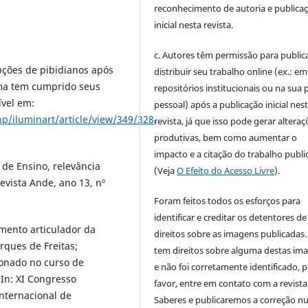
reconhecimento de autoria e publica
inicial nesta revista.
c. Autores têm permissão para publica
pções de pibidianos após
distribuir seu trabalho online (ex.: em
ama tem cumprido seus
repositórios institucionais ou na sua 
ível em:
pessoal) após a publicação inicial nes
php/iluminart/article/view/349/328
.
revista, já que isso pode gerar alteraç
produtivas, bem como aumentar o
impacto e a citação do trabalho publ
 de Ensino, relevância
(Veja
O Efeito do Acesso Livre
).
evista Ande, ano 13, nº
Foram feitos todos os esforços para
identificar e creditar os detentores de
emento articulador da
direitos sobre as imagens publicadas.
rques de Freitas;
tem direitos sobre alguma destas im
ionado no curso de
e não foi corretamente identificado, 
 In: XI Congresso
favor, entre em contato com a revista
nternacional de
Saberes e publicaremos a correção 