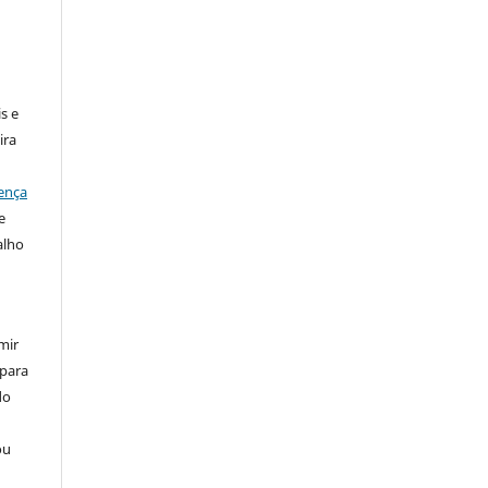
:
s e
ira
ença
e
alho
mir
 para
do
ou