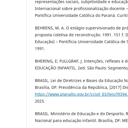
representações sociais, subjetividade e educaçã
Internacional sobre profissionalização docent
Pontífica Universidade Católica do Paraná. Curiti
BEHRENS, M. A. O estágio supervisionado de prá
proposta coletiva de reconstrução. 1991. 151 f.
Educação) – Pontifícia Universidade Católica de 
1991.
BHERING, E; FULLGRAF, J. Intenções, reflexes e 
EDUCAÇÃO INFANTIL. 2ed. São Paulo: Segmento,
BRASIL. Lei de Diretrizes e Bases da Educação Na
Brasília, DF: Presidência da República, [2017] D
https://www.planalto.gov.br/ccivil_03/leis/l9394
2025.
BRASIL. Ministério de Educação e do Desporto. R
Nacional para educação infantil. Brasília, DF: ME