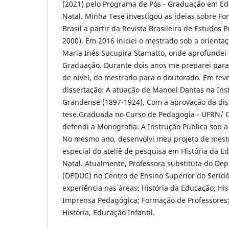
(2021) pelo Programa de Pós - Graduação em E
Natal. Minha Tese investigou as ideias sobre F
Brasil a partir da Revista Brasileira de Estudos
2000). Em 2016 iniciei o mestrado sob a orienta
Maria Inês Sucupira Stamatto, onde aprofundei 
Graduação. Durante dois anos me preparei par
de nível, do mestrado para o doutorado. Em feve
dissertação: A atuação de Manoel Dantas na Inst
Grandense (1897-1924), Com a aprovação da diss
tese.Graduada no Curso de Pedagogia - UFRN/ C
defendi a Monografia: A Instrução Pública sob a
No mesmo ano, desenvolvi meu projeto de mest
especial do ateliê de pesquisa em História da
Natal. Atualmente, Professora substituta do D
(DEDUC) no Centro de Ensino Superior do Seri
experiência nas áreas: História da Educação; Hist
Imprensa Pedagógica; Formação de Professores; 
História, Educação Infantil.