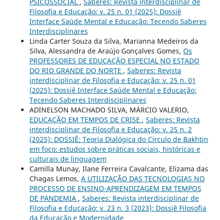
PSICOSSOCIAL
,
Saberes: Revista interdisciplinar de
Filosofia e Educação: v. 25 n. 01 (2025): Dossiê
Interface Saúde Mental e Educação: Tecendo Saberes
Interdisciplinares
Linda Carter Souza da Silva, Marianna Medeiros da
Silva, Alessandra de Araújo Gonçalves Gomes,
Os
PROFESSORES DE EDUCAÇÃO ESPECIAL NO ESTADO
DO RIO GRANDE DO NORTE
,
Saberes: Revista
interdisciplinar de Filosofia e Educação: v. 25 n. 01
(2025): Dossiê Interface Saúde Mental e Educação:
Tecendo Saberes Interdisciplinares
ADINELSON MACHADO SILVA, MÁRCIO VALERIO,
EDUCAÇÃO EM TEMPOS DE CRISE
,
Saberes: Revista
interdisciplinar de Filosofia e Educação: v. 25 n. 2
(2025): DOSSIÊ: Teoria Dialógica do Círculo de Bakhtin
em foco: estudos sobre práticas sociais, históricas e
culturais de linguagem
Camilla Munay, Ilane Ferreira Cavalcante, Elizama das
Chagas Lemos,
A UTILIZAÇÃO DAS TECNOLOGIAS NO
PROCESSO DE ENSINO-APRENDIZAGEM EM TEMPOS
DE PANDEMIA
,
Saberes: Revista interdisciplinar de
Filosofia e Educação: v. 23 n. 3 (2023): Dossiê Filosofia
da Educação e Modernidade