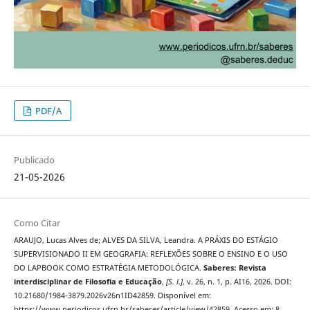
PDF/A
Publicado
21-05-2026
Como Citar
ARAUJO, Lucas Alves de; ALVES DA SILVA, Leandra. A PRÁXIS DO ESTÁGIO
SUPERVISIONADO II EM GEOGRAFIA: REFLEXÕES SOBRE O ENSINO E O USO
DO LAPBOOK COMO ESTRATÉGIA METODOLÓGICA.
Saberes: Revista
interdisciplinar de Filosofia e Educação
,
[S. l.]
, v. 26, n. 1, p. AI16, 2026. DOI:
10.21680/1984-3879.2026v26n1ID42859. Disponível em:
https://www.periodicos.ufrn.br/saberes/article/view/42859. Acesso em: 8