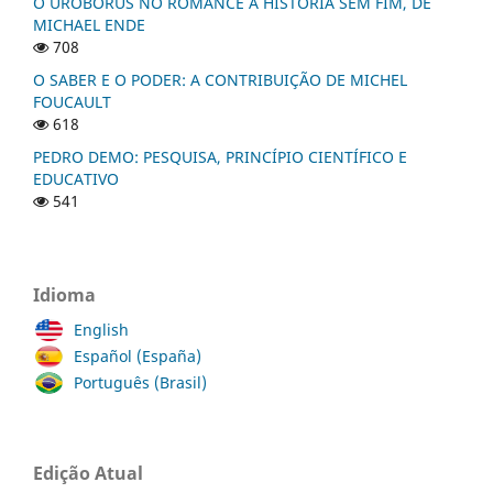
O UROBORUS NO ROMANCE A HISTÓRIA SEM FIM, DE
MICHAEL ENDE
708
O SABER E O PODER: A CONTRIBUIÇÃO DE MICHEL
FOUCAULT
618
PEDRO DEMO: PESQUISA, PRINCÍPIO CIENTÍFICO E
EDUCATIVO
541
Idioma
English
Español (España)
Português (Brasil)
Edição Atual