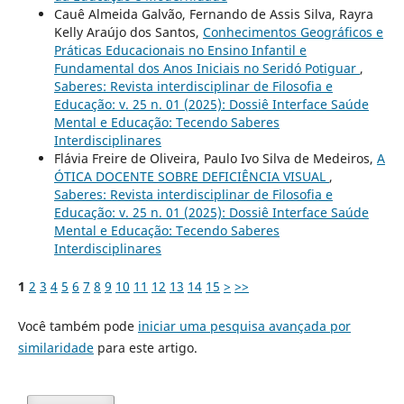
Cauê Almeida Galvão, Fernando de Assis Silva, Rayra
Kelly Araújo dos Santos,
Conhecimentos Geográficos e
Práticas Educacionais no Ensino Infantil e
Fundamental dos Anos Iniciais no Seridó Potiguar
,
Saberes: Revista interdisciplinar de Filosofia e
Educação: v. 25 n. 01 (2025): Dossiê Interface Saúde
Mental e Educação: Tecendo Saberes
Interdisciplinares
Flávia Freire de Oliveira, Paulo Ivo Silva de Medeiros,
A
ÓTICA DOCENTE SOBRE DEFICIÊNCIA VISUAL
,
Saberes: Revista interdisciplinar de Filosofia e
Educação: v. 25 n. 01 (2025): Dossiê Interface Saúde
Mental e Educação: Tecendo Saberes
Interdisciplinares
1
2
3
4
5
6
7
8
9
10
11
12
13
14
15
>
>>
Você também pode
iniciar uma pesquisa avançada por
similaridade
para este artigo.