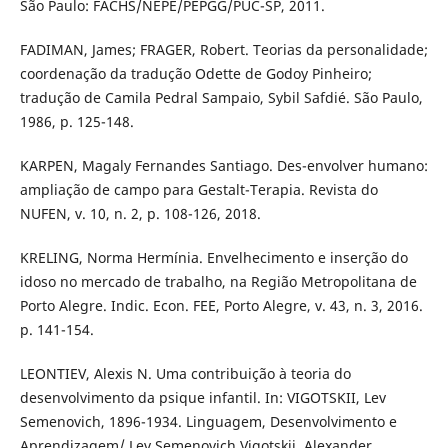
São Paulo: FACHS/NEPE/PEPGG/PUC-SP, 2011.
FADIMAN, James; FRAGER, Robert. Teorias da personalidade;
coordenação da tradução Odette de Godoy Pinheiro;
tradução de Camila Pedral Sampaio, Sybil Safdié. São Paulo,
1986, p. 125-148.
KARPEN, Magaly Fernandes Santiago. Des-envolver humano:
ampliação de campo para Gestalt-Terapia. Revista do
NUFEN, v. 10, n. 2, p. 108-126, 2018.
KRELING, Norma Hermínia. Envelhecimento e inserção do
idoso no mercado de trabalho, na Região Metropolitana de
Porto Alegre. Indic. Econ. FEE, Porto Alegre, v. 43, n. 3, 2016.
p. 141-154.
LEONTIEV, Alexis N. Uma contribuição à teoria do
desenvolvimento da psique infantil. In: VIGOTSKII, Lev
Semenovich, 1896-1934. Linguagem, Desenvolvimento e
Aprendizagem/ Lev Semenovich Vigotskii, Alexander