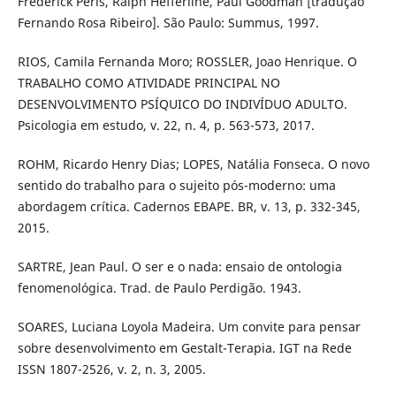
Frederick Perls, Ralph Hefferline, Paul Goodman [tradução
Fernando Rosa Ribeiro]. São Paulo: Summus, 1997.
RIOS, Camila Fernanda Moro; ROSSLER, Joao Henrique. O
TRABALHO COMO ATIVIDADE PRINCIPAL NO
DESENVOLVIMENTO PSÍQUICO DO INDIVÍDUO ADULTO.
Psicologia em estudo, v. 22, n. 4, p. 563-573, 2017.
ROHM, Ricardo Henry Dias; LOPES, Natália Fonseca. O novo
sentido do trabalho para o sujeito pós-moderno: uma
abordagem crítica. Cadernos EBAPE. BR, v. 13, p. 332-345,
2015.
SARTRE, Jean Paul. O ser e o nada: ensaio de ontologia
fenomenológica. Trad. de Paulo Perdigão. 1943.
SOARES, Luciana Loyola Madeira. Um convite para pensar
sobre desenvolvimento em Gestalt-Terapia. IGT na Rede
ISSN 1807-2526, v. 2, n. 3, 2005.