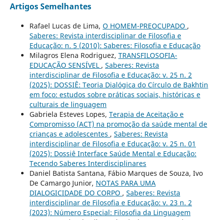
Artigos Semelhantes
Rafael Lucas de Lima,
O HOMEM-PREOCUPADO
,
Saberes: Revista interdisciplinar de Filosofia e
Educação: n. 5 (2010): Saberes: Filosofia e Educação
Milagros Elena Rodriguez,
TRANSFILOSOFIA-
EDUCAÇÃO SENSÍVEL
,
Saberes: Revista
interdisciplinar de Filosofia e Educação: v. 25 n. 2
(2025): DOSSIÊ: Teoria Dialógica do Círculo de Bakhtin
em foco: estudos sobre práticas sociais, históricas e
culturais de linguagem
Gabriela Esteves Lopes,
Terapia de Aceitação e
Compromisso (ACT) na promoção da saúde mental de
crianças e adolescentes
,
Saberes: Revista
interdisciplinar de Filosofia e Educação: v. 25 n. 01
(2025): Dossiê Interface Saúde Mental e Educação:
Tecendo Saberes Interdisciplinares
Daniel Batista Santana, Fábio Marques de Souza, Ivo
De Camargo Junior,
NOTAS PARA UMA
DIALOGICIDADE DO CORPO
,
Saberes: Revista
interdisciplinar de Filosofia e Educação: v. 23 n. 2
(2023): Número Especial: Filosofia da Linguagem