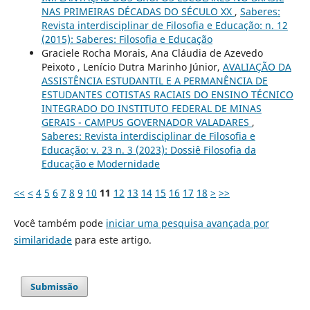
NAS PRIMEIRAS DÉCADAS DO SÉCULO XX
,
Saberes:
Revista interdisciplinar de Filosofia e Educação: n. 12
(2015): Saberes: Filosofia e Educação
Graciele Rocha Morais, Ana Cláudia de Azevedo
Peixoto , Lenício Dutra Marinho Júnior,
AVALIAÇÃO DA
ASSISTÊNCIA ESTUDANTIL E A PERMANÊNCIA DE
ESTUDANTES COTISTAS RACIAIS DO ENSINO TÉCNICO
INTEGRADO DO INSTITUTO FEDERAL DE MINAS
GERAIS - CAMPUS GOVERNADOR VALADARES
,
Saberes: Revista interdisciplinar de Filosofia e
Educação: v. 23 n. 3 (2023): Dossiê Filosofia da
Educação e Modernidade
<<
<
4
5
6
7
8
9
10
11
12
13
14
15
16
17
18
>
>>
Você também pode
iniciar uma pesquisa avançada por
similaridade
para este artigo.
Submissão