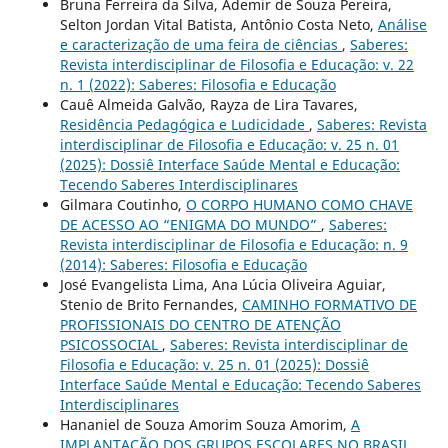
Bruna Ferreira da Silva, Ademir de Souza Pereira,
Selton Jordan Vital Batista, Antônio Costa Neto,
Análise
e caracterização de uma feira de ciências
,
Saberes:
Revista interdisciplinar de Filosofia e Educação: v. 22
n. 1 (2022): Saberes: Filosofia e Educação
Cauê Almeida Galvão, Rayza de Lira Tavares,
Residência Pedagógica e Ludicidade
,
Saberes: Revista
interdisciplinar de Filosofia e Educação: v. 25 n. 01
(2025): Dossiê Interface Saúde Mental e Educação:
Tecendo Saberes Interdisciplinares
Gilmara Coutinho,
O CORPO HUMANO COMO CHAVE
DE ACESSO AO “ENIGMA DO MUNDO”
,
Saberes:
Revista interdisciplinar de Filosofia e Educação: n. 9
(2014): Saberes: Filosofia e Educação
José Evangelista Lima, Ana Lúcia Oliveira Aguiar,
Stenio de Brito Fernandes,
CAMINHO FORMATIVO DE
PROFISSIONAIS DO CENTRO DE ATENÇÃO
PSICOSSOCIAL
,
Saberes: Revista interdisciplinar de
Filosofia e Educação: v. 25 n. 01 (2025): Dossiê
Interface Saúde Mental e Educação: Tecendo Saberes
Interdisciplinares
Hananiel de Souza Amorim Souza Amorim,
A
IMPLANTAÇÃO DOS GRUPOS ESCOLARES NO BRASIL