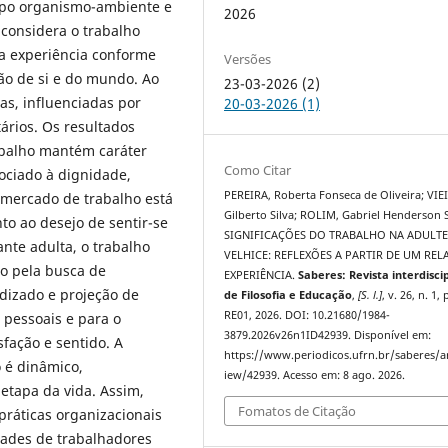
mpo organismo-ambiente e
2026
 considera o trabalho
a experiência conforme
Versões
o de si e do mundo. Ao
23-03-2026 (2)
as, influenciadas por
20-03-2026 (1)
tários. Os resultados
rabalho mantém caráter
Como Citar
ociado à dignidade,
PEREIRA, Roberta Fonseca de Oliveira; VIE
 mercado de trabalho está
Gilberto Silva; ROLIM, Gabriel Henderson 
to ao desejo de sentir-se
SIGNIFICAÇÕES DO TRABALHO NA ADULTE
ante adulta, o trabalho
VELHICE: REFLEXÕES A PARTIR DE UM REL
o pela busca de
EXPERIÊNCIA.
Saberes: Revista interdisci
dizado e projeção de
de Filosofia e Educação
,
[S. l.]
, v. 26, n. 1, 
RE01, 2026. DOI: 10.21680/1984-
 pessoais e para o
3879.2026v26n1ID42939. Disponível em:
fação e sentido. A
https://www.periodicos.ufrn.br/saberes/ar
 é dinâmico,
iew/42939. Acesso em: 8 ago. 2026.
tapa da vida. Assim,
Fomatos de Citação
práticas organizacionais
ades de trabalhadores