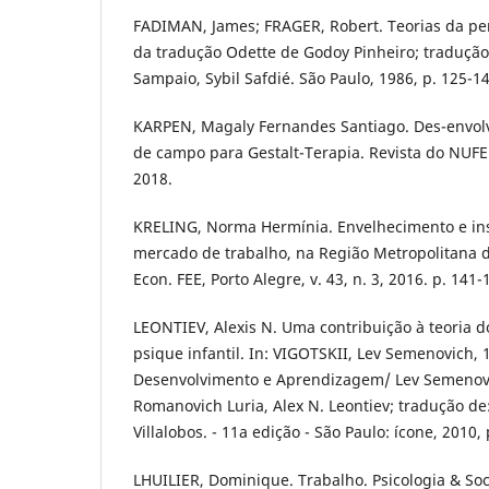
FADIMAN, James; FRAGER, Robert. Teorias da pe
da tradução Odette de Godoy Pinheiro; tradução
Sampaio, Sybil Safdié. São Paulo, 1986, p. 125-14
KARPEN, Magaly Fernandes Santiago. Des-envol
de campo para Gestalt-Terapia. Revista do NUFEN,
2018.
KRELING, Norma Hermínia. Envelhecimento e ins
mercado de trabalho, na Região Metropolitana de
Econ. FEE, Porto Alegre, v. 43, n. 3, 2016. p. 141-
LEONTIEV, Alexis N. Uma contribuição à teoria 
psique infantil. In: VIGOTSKII, Lev Semenovich,
Desenvolvimento e Aprendizagem/ Lev Semenovic
Romanovich Luria, Alex N. Leontiev; tradução de
Villalobos. - 11a edição - São Paulo: ícone, 2010, 
LHUILIER, Dominique. Trabalho. Psicologia & Soci