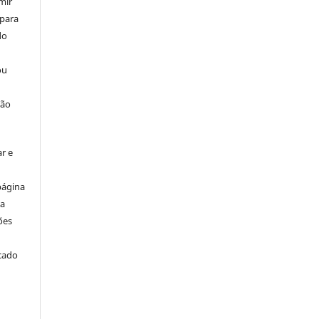
mir
 para
do
ou
ção
r e
página
ta
ões
icado