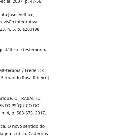
ecial, 2007, p. 47-56.
ato José. Velhice,
evisão integrativa.
23, n. 6, p. e200198,
gestáltica e testemunha
lt-terapia / Frederick
 Fernando Rosa Ribeiro].
enrique. O TRABALHO
ENTO PSÍQUICO DO
n. 4, p. 563-573, 2017.
ca. O novo sentido do
dagem crítica. Cadernos