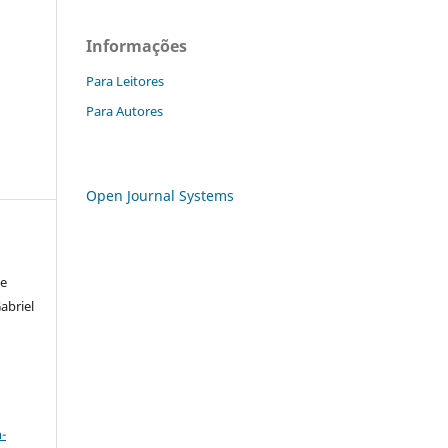
Informações
a
Para Leitores
Para Autores
Open Journal Systems
de
Gabriel
a
-