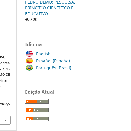
PEDRO DEMO: PESQUISA,
PRINCÍPIO CIENTÍFICO E
EDUCATIVO
520
Idioma
English
IRA,
Español (España)
Soares.
Português (Brasil)
Z E NA
ATO DE
plinar
p.
Edição Atual
ticle/v