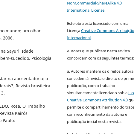
NonCommercial-ShareAlike 4.0
International License
.
Este obra está licenciado com uma
Licença
Creative Commons Atribuição
 no mundo: um olhar
Internacional
.
4, 2006.
Autores que publicam nesta revista
na Sayuri. Idade
concordam com os seguintes termos
 bem-sucedido. Psicologia
a. Autores mantém os direitos autorai
concedem à revista o direito de prime
star na aposentadoria: o
publicação, com o trabalho
erais?. Revista brasileira
simultaneamente licenciado sob a
Lic
13.
Creative Commons Attribution 4.0
qu
EDO, Rosa. O Trabalho
permite o compartilhamento do trab
evista Kairós
com reconhecimento da autoria e
o Paulo:
publicação inicial nesta revista.