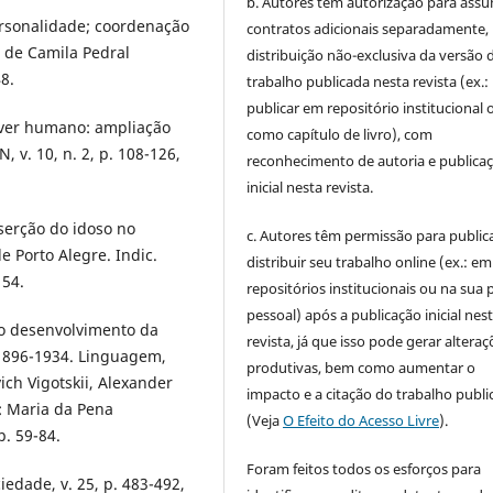
b. Autores têm autorização para assu
rsonalidade; coordenação
contratos adicionais separadamente,
 de Camila Pedral
distribuição não-exclusiva da versão 
8.
trabalho publicada nesta revista (ex.:
publicar em repositório institucional 
ver humano: ampliação
como capítulo de livro), com
 v. 10, n. 2, p. 108-126,
reconhecimento de autoria e publica
inicial nesta revista.
erção do idoso no
c. Autores têm permissão para publica
 Porto Alegre. Indic.
distribuir seu trabalho online (ex.: em
154.
repositórios institucionais ou na sua 
pessoal) após a publicação inicial nes
do desenvolvimento da
revista, já que isso pode gerar alteraç
 1896-1934. Linguagem,
produtivas, bem como aumentar o
h Vigotskii, Alexander
impacto e a citação do trabalho publ
: Maria da Pena
(Veja
O Efeito do Acesso Livre
).
p. 59-84.
Foram feitos todos os esforços para
edade, v. 25, p. 483-492,