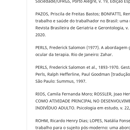
Sociedade/UFRGS, Porto Alegre, v. 19, Edição Esp
PAZOS, Priscila de Freitas Bastos; BONFATTI, Ren
trabalho e saúde do trabalhador no Brasil: uma r
Revista Brasileira de Geriatria e Gerontologia, v. 
2020.
PERLS, Frederick Salomon (1977). A abordagem 
ocular da terapia. Rio de Janeiro: Zahar.
PERLS, Frederick Salomon et al., 1893-1970. Gesta
Perls, Ralph Hefferline, Paul Goodman [tradução
São Paulo: Summus, 1997.
RIOS, Camila Fernanda Moro; ROSSLER, Joao H
COMO ATIVIDADE PRINCIPAL NO DESENVOLVIM
INDIVÍDUO ADULTO. Psicologia em estudo, v. 22, 
ROHM, Ricardo Henry Dias; LOPES, Natália Fonse
trabalho para o sujeito pós-moderno: uma abor