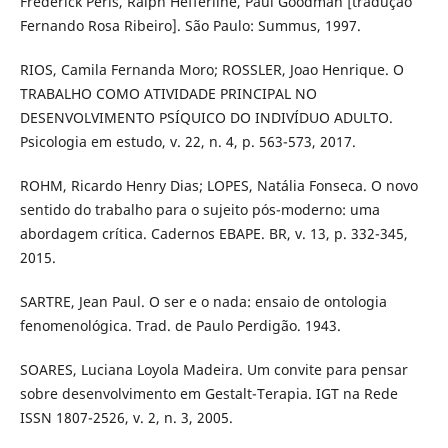
Frederick Perls, Ralph Hefferline, Paul Goodman [tradução
Fernando Rosa Ribeiro]. São Paulo: Summus, 1997.
RIOS, Camila Fernanda Moro; ROSSLER, Joao Henrique. O
TRABALHO COMO ATIVIDADE PRINCIPAL NO
DESENVOLVIMENTO PSÍQUICO DO INDIVÍDUO ADULTO.
Psicologia em estudo, v. 22, n. 4, p. 563-573, 2017.
ROHM, Ricardo Henry Dias; LOPES, Natália Fonseca. O novo
sentido do trabalho para o sujeito pós-moderno: uma
abordagem crítica. Cadernos EBAPE. BR, v. 13, p. 332-345,
2015.
SARTRE, Jean Paul. O ser e o nada: ensaio de ontologia
fenomenológica. Trad. de Paulo Perdigão. 1943.
SOARES, Luciana Loyola Madeira. Um convite para pensar
sobre desenvolvimento em Gestalt-Terapia. IGT na Rede
ISSN 1807-2526, v. 2, n. 3, 2005.