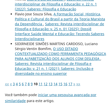
interdisciplinar de Filosofia e Educação: v. 22 n. 1
(2022): Saberes: Filosofia e Educação
Flavio Jose Souza Silva,
A Formação Social, Histórica,
Política e Cultural do Brasil a partir da Teoria Marxista
da Dependência
,
Saberes: Revista interdisciplinar de
Filosofia e Educação: v. 25 n. 01 (2025): Dossiê
Interface Saúde Mental e Educação: Tecendo Saberes
Interdisciplinares
SIDIRNEIDE SIMÕES MARTINS CARDOSO, Luciano
Sérgio Ventin Bomfim,
O USO DITADO
CONTEXTUALIZADO COMO FERRAMENTA PEDAGÓGICA
PARA ALFABETIZAÇÃO DOS ALUNOS COM DISLEXIA
,
Saberes: Revista interdisciplinar de Filosofia e
Educação: v. 21 n. 1 (2021): Saberes: Inclusão e
diversidade no ensino superior
<<
<
3
4
5
6
7
8
9
10
11
12
13
14
15
16
17
>
>>
Você também pode
iniciar uma pesquisa avançada por
similaridade
para este artigo.