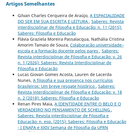
Artigos Semelhantes
Gilvan Charles Cerqueira de Araújo,
A ESPACIALIDADE
DO SER EM SUA ESCRITA E LEITURA
,
Saberes: Revista
interdisciplinar de Filosofia e Educação: n. 11 (2015):
Saberes: Filosofia e Educação
Flávia Graziela Moreira Passalacqua, Nathália Cristina
Amorim Tamaio de Souza,
Colaboração universidade–
escola e a formação docente pelos pares
,
Saberes:
Revista interdisciplinar de Filosofia e Educação: v. 26
n. 1 (2026): Saberes: Revista Interdisciplinar de
Filosofia e Educação
Lucas Giovan Gomes Acosta, Lauren de Lacerda
Nunes,
A filosofia e sua presença nos currículos
brasileiros: Um breve resgate histórico
,
Saberes:
Revista interdisciplinar de Filosofia e Educação: v. 18
n. 2 (2018): Saberes: Filosofia e Educação
Renan Pires Maia,
A IDENTIDADE ENTRE O BELO E O
VERDADEIRO NO PENSAMENTO DE SCHELLING
,
Saberes: Revista interdisciplinar de Filosofia e
Educação: n. esp. (2015): Saberes: Filosofia e Educação
- I ENAFA e XXIV Semana de Filosofia da UFRN