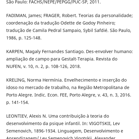
São Paulo: FACHS/NEPE/PEPGG/PUC-SP, 2011.
FADIMAN, James; FRAGER, Robert. Teorias da personalidade;
coordenação da tradução Odette de Godoy Pinheiro;
tradução de Camila Pedral Sampaio, Sybil Safdié. São Paulo,
1986, p. 125-148.
KARPEN, Magaly Fernandes Santiago. Des-envolver humano:
ampliação de campo para Gestalt-Terapia. Revista do
NUFEN, v. 10, n. 2, p. 108-126, 2018.
KRELING, Norma Hermínia. Envelhecimento e inserção do
idoso no mercado de trabalho, na Região Metropolitana de
Porto Alegre. Indic. Econ. FEE, Porto Alegre, v. 43, n. 3, 2016.
p. 141-154.
LEONTIEV, Alexis N. Uma contribuição à teoria do
desenvolvimento da psique infantil. In: VIGOTSKII, Lev
Semenovich, 1896-1934. Linguagem, Desenvolvimento e
Aprendizagem/ Lev Semenovich Vigotskii, Alexander