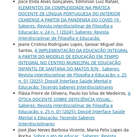
Joice Élida Alves Gonçalves, Edmilson Luiz Rafael,
ELEMENTOS DA COMPLEXIDADE NA PRÁTICA
DOCENTE DE LÍNGUA PORTUGUESA DO INTERIOR
CEARENSE A PARTIR DA PANDEMIA DO COVID-19
,
Saberes: Revista interdisciplinar de Filosofia e
Educação: v. 24 n. 1 (2024): Saberes: Revista
Interdisciplinar de Filosofia e Educação.
Jeane Cristina Rodrigues Lopes, Geovar Miguel dos
Santos,
A IMPLEMENTAÇÃO DA EDUCAÇÃO INTEGRAL
A PARTIR DO MODELO DE EDUCAÇÃO EM TEMPO
INTEGRAL NO CENTRO MUNICIPAL DE EDUCAÇÃO
INFANTIL DE SANTANA DO MATOS R/N
,
Saberes:
Revista interdisciplinar de Filosofia e Educação: v. 25
n. 01 (2025): Dossiê Interface Saúde Mental e
Educação: Tecendo Saberes Interdisciplinares
Flávia Freire de Oliveira, Paulo Ivo Silva de Medeiros,
A
ÓTICA DOCENTE SOBRE DEFICIÊNCIA VISUAL
,
Saberes: Revista interdisciplinar de Filosofia e
Educação: v. 25 n. 01 (2025): Dossiê Interface Saúde
Mental e Educação: Tecendo Saberes
Interdisciplinares
José Jõao Neves Barbosa Vicente, Maria Felix Lopes da
Rocha,
Sobre o ato de educar
,
Saberes: Revista