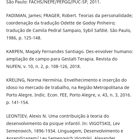
São Paulo: FACHS/NEPE/PEPGG/PUC-SP, 2011.
FADIMAN, James; FRAGER, Robert. Teorias da personalidade;
coordenação da tradução Odette de Godoy Pinheiro;
tradução de Camila Pedral Sampaio, Sybil Safdié. São Paulo,
1986, p. 125-148.
KARPEN, Magaly Fernandes Santiago. Des-envolver humano:
ampliação de campo para Gestalt-Terapia. Revista do
NUFEN, v. 10, n. 2, p. 108-126, 2018.
KRELING, Norma Hermínia. Envelhecimento e inserção do
idoso no mercado de trabalho, na Região Metropolitana de
Porto Alegre. Indic. Econ. FEE, Porto Alegre, v. 43, n. 3, 2016.
p. 141-154.
LEONTIEV, Alexis N. Uma contribuição à teoria do
desenvolvimento da psique infantil. In: VIGOTSKII, Lev
Semenovich, 1896-1934. Linguagem, Desenvolvimento e
Aprendizagem/ Lev Semenovich Vigotskii, Alexander