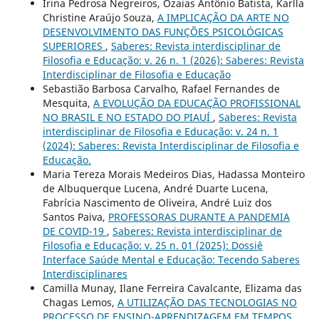
Irina Pedrosa Negreiros, Ozaias Antônio Batista, Karlla
Christine Araújo Souza,
A IMPLICAÇÃO DA ARTE NO
DESENVOLVIMENTO DAS FUNÇÕES PSICOLÓGICAS
SUPERIORES
,
Saberes: Revista interdisciplinar de
Filosofia e Educação: v. 26 n. 1 (2026): Saberes: Revista
Interdisciplinar de Filosofia e Educação
Sebastião Barbosa Carvalho, Rafael Fernandes de
Mesquita,
A EVOLUÇÃO DA EDUCAÇÃO PROFISSIONAL
NO BRASIL E NO ESTADO DO PIAUÍ
,
Saberes: Revista
interdisciplinar de Filosofia e Educação: v. 24 n. 1
(2024): Saberes: Revista Interdisciplinar de Filosofia e
Educação.
Maria Tereza Morais Medeiros Dias, Hadassa Monteiro
de Albuquerque Lucena, André Duarte Lucena,
Fabrícia Nascimento de Oliveira, André Luiz dos
Santos Paiva,
PROFESSORAS DURANTE A PANDEMIA
DE COVID-19
,
Saberes: Revista interdisciplinar de
Filosofia e Educação: v. 25 n. 01 (2025): Dossiê
Interface Saúde Mental e Educação: Tecendo Saberes
Interdisciplinares
Camilla Munay, Ilane Ferreira Cavalcante, Elizama das
Chagas Lemos,
A UTILIZAÇÃO DAS TECNOLOGIAS NO
PROCESSO DE ENSINO-APRENDIZAGEM EM TEMPOS