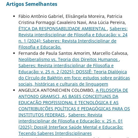
Artigos Semelhantes
Fábio Antônio Gabriel, Elisângela Moreira, Patricia
Cristina Formaggi Cavaleiro Navi, Ana Lúcia Pereira,
ÉTICA DA RESPONSABILIDADE AMBIENTAL
,
Saberes:
Revista interdisciplinar de Filosofia e Educação: v. 24
n. 1 (2024): Saberes: Revista Interdisciplinar de
Filosofia e Educação.
Fernanda de Paula Santos Amorim, Marcello Calvosa,
Neoliberalismo vs. Teoria dos Direitos Humanos
,
Saberes: Revista interdisciplinar de Filosofia e
Educação: v. 25 n. 2 (2025): DOSSIÊ: Teoria Dialógica
do Círculo de Bakhtin em foco: estudos sobre práticas
sociais, históricas e culturais de linguagem
ANGELICA ANTONECHEN COLOMBO,
A FILOSOFIA DE
ANTONIO GRAMSCI, AS BASES CONCEITUAIS DA
EDUCAÇÃO PROFISSIONAL E TECNOLÓGICA E AS
CONTRIBUIÇÕES POLÍTICAS E PEDAGÓGICAS PARA OS
INSTITUTOS FEDERAIS
,
Saberes: Revista
interdisciplinar de Filosofia e Educação: v. 25 n. 01
(2025): Dossiê Interface Saúde Mental e Educação:
Tecendo Saberes Interdisciplinares