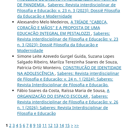
DE PANDEMIA
,
Saberes: Revista interdisciplinar de
Filosofia e Educação: v. 23 n. 3 (2023): Dossiê Filosofia
da Educação e Modernidade
Alexsandro Melo Medeiros,
A TRÍADE “CABEÇA,
CORAÇÃO E MÃOS” E A PROPOSTA DE UMA
EDUCAÇÃO INTEGRAL EM PESTALOZZI
,
Saberes:
Revista interdisciplinar de Filosofia e Educação: v. 23
n. 3 (2023): Dossiê Filosofia da Educação e
Modernidade
Simone Leite Azevedo Gurgel Guida, Suzana Lopes
Salgado Ribeiro, Marilza Terezinha Soares de Souza,
Patricia Ortiz Monteiro,
CONSTRUÇÃO DE IDENTIDADE
NA ADOLESCÊNCIA
,
Saberes: Revista interdisciplinar
de Filosofia e Educação: v. 24 n. 1 (2024): Saberes:
Revista Interdisciplinar de Filosofia e Educação.
Fábio Soares da Costa, Raíssa Maria de Sousa,
A
ORGANIZAÇÃO DO ESPAÇO ESCOLAR
,
Saberes:
Revista interdisciplinar de Filosofia e Educação: v. 26
n. 1 (2026): Saberes: Revista Interdisciplinar de
Filosofia e Educação
1
2
3
4
5
6
7
8
9
10
11
12
13
14
15
>
>>