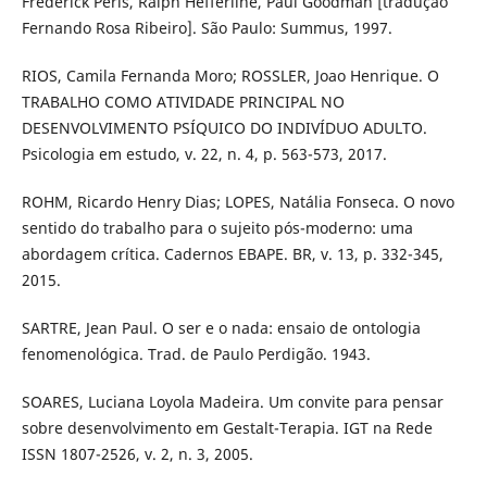
Frederick Perls, Ralph Hefferline, Paul Goodman [tradução
Fernando Rosa Ribeiro]. São Paulo: Summus, 1997.
RIOS, Camila Fernanda Moro; ROSSLER, Joao Henrique. O
TRABALHO COMO ATIVIDADE PRINCIPAL NO
DESENVOLVIMENTO PSÍQUICO DO INDIVÍDUO ADULTO.
Psicologia em estudo, v. 22, n. 4, p. 563-573, 2017.
ROHM, Ricardo Henry Dias; LOPES, Natália Fonseca. O novo
sentido do trabalho para o sujeito pós-moderno: uma
abordagem crítica. Cadernos EBAPE. BR, v. 13, p. 332-345,
2015.
SARTRE, Jean Paul. O ser e o nada: ensaio de ontologia
fenomenológica. Trad. de Paulo Perdigão. 1943.
SOARES, Luciana Loyola Madeira. Um convite para pensar
sobre desenvolvimento em Gestalt-Terapia. IGT na Rede
ISSN 1807-2526, v. 2, n. 3, 2005.