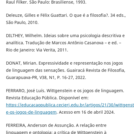
Raul Filker. São Paulo: Brasiliense, 1993.
Deleuze, Gilles e Félix Guattari. O que é a filosofia?. 34 eds.,
São Paulo, 2010.
DILTHEY, Wilhelm. Ideias sobre uma psicologia descritiva e
analítica. Tradução de Marcos Antônio Casanova – e ed. –
Rio de Janeiro: Via Verita, 2011.
DONAT, Mirian. Expressividade e representação nos jogos
de linguagem das sensações. Guairacá Revista de Filosofia,
Guarapuava-PR, V38, N1, P. 16-27, 2022.
FERRARO, José Luís. Wittgenstein e os jogos de linguagem.
Revista Educação Pública. Disponível em:
https://educacaopublica.cecierj.edu.br/artigos/21/30/wittgenst
e-os-jogos-de-linguagem
. Acesso em 16 de abril 2024.
FERREIRA, Anderson de Assunção. A relação entre
linguagem e ontologia: a crítica de Wittgenstein à