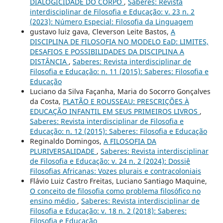
DIALOGICIDADE DO CORPO
,
Saberes: Revista
interdisciplinar de Filosofia e Educação: v. 23 n. 2
(2023): Número Especial: Filosofia da Linguagem
gustavo luiz gava, Cleverson Leite Bastos,
A
DISCIPLINA DE FILOSOFIA NO MODELO EaD: LIMITES,
DESAFIOS E POSSIBILIDADES DA DISCIPLINA A
DISTÂNCIA
,
Saberes: Revista interdisciplinar de
Filosofia e Educação: n. 11 (2015): Saberes: Filosofia e
Educação
Luciano da Silva Façanha, Maria do Socorro Gonçalves
da Costa,
PLATÃO E ROUSSEAU: PRESCRIÇÕES À
EDUCAÇÃO INFANTIL EM SEUS PRIMEIROS LIVROS
,
Saberes: Revista interdisciplinar de Filosofia e
Educação: n. 12 (2015): Saberes: Filosofia e Educação
Reginaldo Domingos,
A FILOSOFIA DA
PLURIVERSALIDADE
,
Saberes: Revista interdisciplinar
de Filosofia e Educação: v. 24 n. 2 (2024): Dossiê
Filosofias Africanas: Vozes plurais e contracoloniais
Flávio Luiz Castro Freitas, Luciano Santiago Maquine,
O conceito de filosofia como problema filosófico no
ensino médio
,
Saberes: Revista interdisciplinar de
Filosofia e Educação: v. 18 n. 2 (2018): Saberes:
Filosofia e Educação