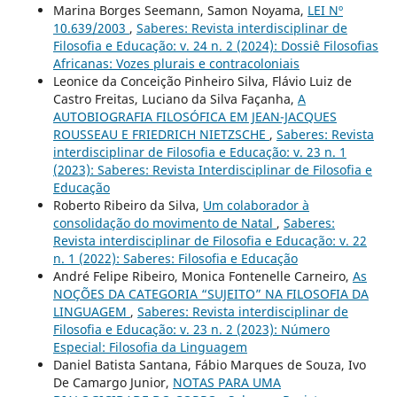
Marina Borges Seemann, Samon Noyama,
LEI Nº
10.639/2003
,
Saberes: Revista interdisciplinar de
Filosofia e Educação: v. 24 n. 2 (2024): Dossiê Filosofias
Africanas: Vozes plurais e contracoloniais
Leonice da Conceição Pinheiro Silva, Flávio Luiz de
Castro Freitas, Luciano da Silva Façanha,
A
AUTOBIOGRAFIA FILOSÓFICA EM JEAN-JACQUES
ROUSSEAU E FRIEDRICH NIETZSCHE
,
Saberes: Revista
interdisciplinar de Filosofia e Educação: v. 23 n. 1
(2023): Saberes: Revista Interdisciplinar de Filosofia e
Educação
Roberto Ribeiro da Silva,
Um colaborador à
consolidação do movimento de Natal
,
Saberes:
Revista interdisciplinar de Filosofia e Educação: v. 22
n. 1 (2022): Saberes: Filosofia e Educação
André Felipe Ribeiro, Monica Fontenelle Carneiro,
As
NOÇÕES DA CATEGORIA “SUJEITO” NA FILOSOFIA DA
LINGUAGEM
,
Saberes: Revista interdisciplinar de
Filosofia e Educação: v. 23 n. 2 (2023): Número
Especial: Filosofia da Linguagem
Daniel Batista Santana, Fábio Marques de Souza, Ivo
De Camargo Junior,
NOTAS PARA UMA