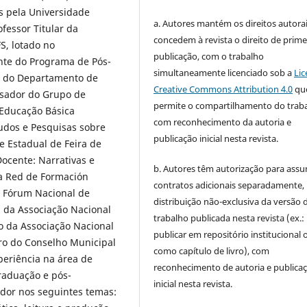
s pela Universidade
a. Autores mantém os direitos autorai
ofessor Titular da
concedem à revista o direito de prime
S, lotado no
publicação, com o trabalho
te do Programa de Pós-
simultaneamente licenciado sob a
Lic
r do Departamento de
Creative Commons Attribution 4.0
qu
isador do Grupo de
permite o compartilhamento do trab
 Educação Básica
com reconhecimento da autoria e
udos e Pesquisas sobre
publicação inicial nesta revista.
e Estadual de Feira de
ocente: Narrativas e
b. Autores têm autorização para assu
 a Red de Formación
contratos adicionais separadamente,
o Fórum Nacional de
distribuição não-exclusiva da versão 
a da Associação Nacional
trabalho publicada nesta revista (ex.:
 da Associação Nacional
publicar em repositório institucional 
ro do Conselho Municipal
como capítulo de livro), com
periência na área de
reconhecimento de autoria e publica
raduação e pós-
inicial nesta revista.
dor nos seguintes temas: