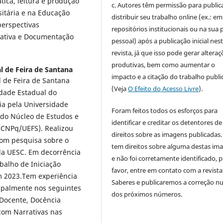
ica, leitura e produção
c. Autores têm permissão para publica
sitária e na Educação
distribuir seu trabalho online (ex.: em
perspectivas
repositórios institucionais ou na sua 
rativa e Documentação
pessoal) após a publicação inicial nes
revista, já que isso pode gerar alteraç
produtivas, bem como aumentar o
l de Feira de Santana
impacto e a citação do trabalho publ
 de Feira de Santana
(Veja
O Efeito do Acesso Livre
).
idade Estadual do
ia pela Universidade
Foram feitos todos os esforços para
 do Núcleo de Estudos e
identificar e creditar os detentores de
/CNPq/UEFS). Realizou
direitos sobre as imagens publicadas.
 com pesquisa sobre o
tem direitos sobre alguma destas im
ela UESC. Em decorrência
e não foi corretamente identificado, 
balho de Iniciação
favor, entre em contato com a revista
m 2023.Tem experiência
Saberes e publicaremos a correção 
cipalmente nos seguintes
dos próximos números.
 Docente, Docência
 com Narrativas nas