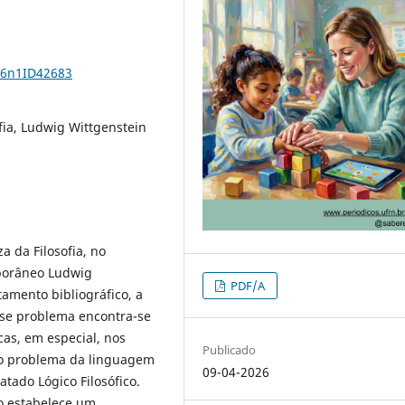
26n1ID42683
fia, Ludwig Wittgenstein
a da Filosofia, no
mporâneo Ludwig
PDF/A
tamento bibliográfico, a
sse problema encontra-se
cas, em especial, nos
Publicado
 o problema da linguagem
09-04-2026
atado Lógico Filosófico.
 estabelece um