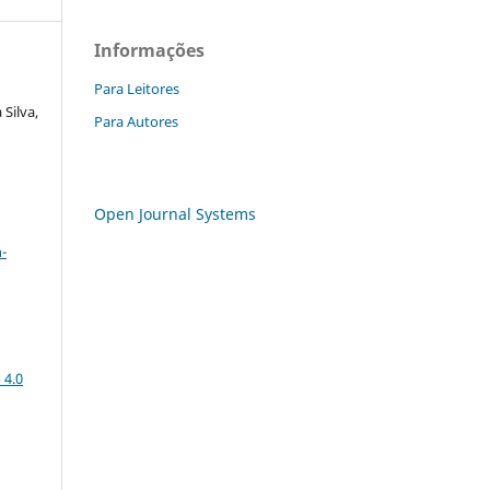
Informações
Para Leitores
 Silva,
Para Autores
Open Journal Systems
a
-
 4.0
: