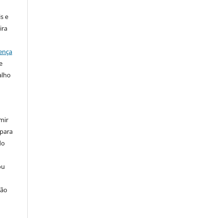
s e
ira
ença
e
alho
mir
 para
do
ou
ção