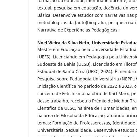
formação do educador, identidade docente, didát
textual, pesquisa em educação, docência univer
Básica. Desenvolve estudos com narrativas nas 
metodológicas da (auto)biografia, pesquisa nar
Narrativa de Experiências Pedagógicas.
Noel Vieira da Silva Neto,
Universidade Estadua
Mestre em Educação pela Universidade Estadual
(UEFS). Licenciando em Pedagogia pela Univers
Sudoeste da Bahia (UESB). Licenciado em Filosof
Estadual de Santa Cruz (UESC, 2024). É membro
Pesquisa sobre Pedagogia Universitária (NEPPU
Iniciação Científica no período de 2022 a 2023,
conceito de Fetichismo na obra de Karl Marx, p
desse trabalho, recebeu o Prêmio de Melhor Tra
Científica da UESC, na área de Humanidades, e
na área de Filosofia da Educação, atuando prin
temas: Formação de Professores/as, Identidade
Universitária, Sexualidade. Desenvolve estudos