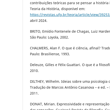
contribuições teóricas para se pensar a história 
Teoria da História, disponível em:
https://revistas.ufg.br/teoria/article/view/3925
abril 2024.
BRITO, Emídio Fontenele de Chagas, Luiz Harderi
São Paulo: Loyola, 2002.
CHALMERS, Alan F. O que é ciência, afinal? Tradu
Paulo: Brasiliense, 1993.
Deleuze, Gilles e Félix Guattari. O que é a filosof
2010.
DILTHEY, Wilhelm. Ideias sobre uma psicologia de
Tradução de Marcos Antônio Casanova – e ed. – Ri
2011.
DONAT, Mirian. Expressividade e representação
das sensações. Guairacá Revista de Filosofia, Gu