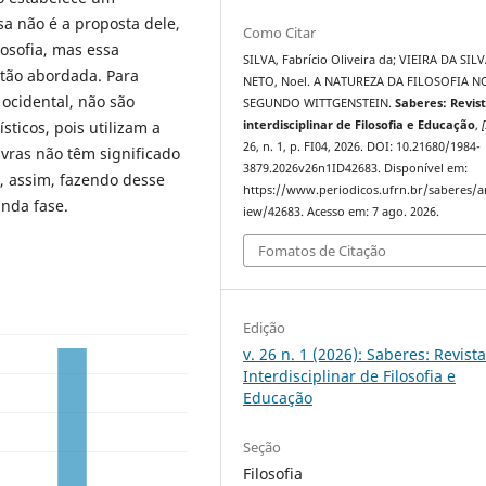
sa não é a proposta dele,
Como Citar
osofia, mas essa
SILVA, Fabrício Oliveira da; VIEIRA DA SIL
stão abordada. Para
NETO, Noel. A NATUREZA DA FILOSOFIA N
 ocidental, não são
SEGUNDO WITTGENSTEIN.
Saberes: Revis
sticos, pois utilizam a
interdisciplinar de Filosofia e Educação
,
[
26, n. 1, p. FI04, 2026. DOI: 10.21680/1984-
vras não têm significado
3879.2026v26n1ID42683. Disponível em:
o, assim, fazendo desse
https://www.periodicos.ufrn.br/saberes/ar
unda fase.
iew/42683. Acesso em: 7 ago. 2026.
Fomatos de Citação
Edição
v. 26 n. 1 (2026): Saberes: Revist
Interdisciplinar de Filosofia e
Educação
Seção
Filosofia