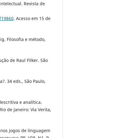
intelectual. Revista de
3/19860
. Acesso em 15 de
g. Filosofia e método,
ção de Raul Filker. São
ia?. 34 eds., São Paulo,
scritiva e analítica.
o de Janeiro: Via Verita,
 nos jogos de linguagem
arapuava-PR, V38, N1, P.