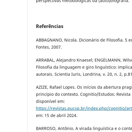
perspectivas metodológicas da (auto)biografia.
Referências
ABBAGNANO, Nicola. Dicionário de Filosofia. 5 e
Fontes, 2007.
ARRABAL, Alejandro Knaesel; ENGELMANN, Wils
Filosofia da linguagem e giro linguístico: implic
autorais. Scientia Iuris, Londrina, v. 20, n. 2, p.8
AZIZE, Rafael Lopes. Os inícios da abertura pra
princípio do contexto. Cognitio/Estudos: Revista 
disponível em:
https://revistas.pucsp.br/index.php/cognitio/ar
em: 15 de abril 2024.
BARROSO, Antônio. A virada linguística e o conte