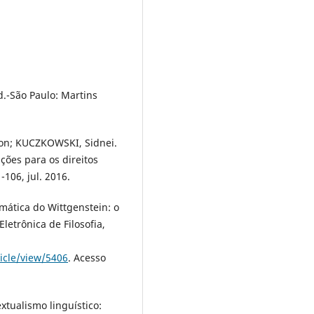
d.-São Paulo: Martins
on; KUCZKOWSKI, Sidnei.
ações para os direitos
1-106, jul. 2016.
gmática do Wittgenstein: o
Eletrônica de Filosofia,
ticle/view/5406
. Acesso
xtualismo linguístico: