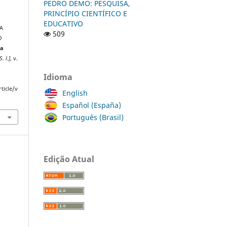
PEDRO DEMO: PESQUISA,
PRINCÍPIO CIENTÍFICO E
EDUCATIVO
VA
509
O
ta
S. l.]
, v.
Idioma
ticle/v
English
Español (España)
Português (Brasil)
Edição Atual
a