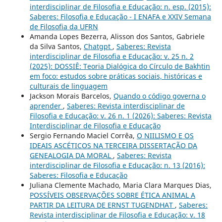
interdisciplinar de Filosofia e Educação: n. esp. (2015):
Saberes: Filosofia e Educação - I ENAFA e XXIV Semana
de Filosofia da UFRN
Amanda Lopes Bezerra, Alisson dos Santos, Gabriele
da Silva Santos,
Chatgpt
,
Saberes: Revista
interdisciplinar de Filosofia e Educação: v. 25 n. 2
(2025): DOSSIÊ: Teoria Dialógica do Círculo de Bakhtin
em foco: estudos sobre práticas sociais, históricas e
culturais de linguagem
Jackson Morais Barcelos,
Quando o código governa o
aprender
,
Saberes: Revista interdisciplinar de
Filosofia e Educação: v. 26 n. 1 (2026): Saberes: Revista
Interdisciplinar de Filosofia e Educação
Sergio Fernando Maciel Corrêa,
O NIILISMO E OS
IDEAIS ASCÉTICOS NA TERCEIRA DISSERTAÇÃO DA
GENEALOGIA DA MORAL
,
Saberes: Revista
interdisciplinar de Filosofia e Educação: n. 13 (2016):
Saberes: Filosofia e Educação
Juliana Clemente Machado, Maria Clara Marques Dias,
POSSÍVEIS OBSERVAÇÕES SOBRE ÉTICA ANIMAL A
PARTIR DA LEITURA DE ERNST TUGENDHAT
,
Saberes:
Revista interdisciplinar de Filosofia e Educação: v. 18