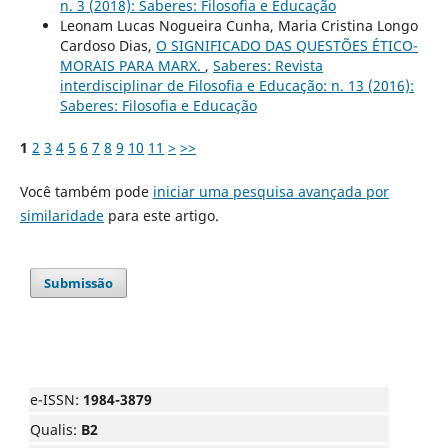
n. 3 (2018): Saberes: Filosofia e Educação
Leonam Lucas Nogueira Cunha, Maria Cristina Longo
Cardoso Dias,
O SIGNIFICADO DAS QUESTÕES ÉTICO-
MORAIS PARA MARX.
,
Saberes: Revista
interdisciplinar de Filosofia e Educação: n. 13 (2016):
Saberes: Filosofia e Educação
1
2
3
4
5
6
7
8
9
10
11
>
>>
Você também pode
iniciar uma pesquisa avançada por
similaridade
para este artigo.
Submissão
e-ISSN:
1984-3879
Qualis:
B2