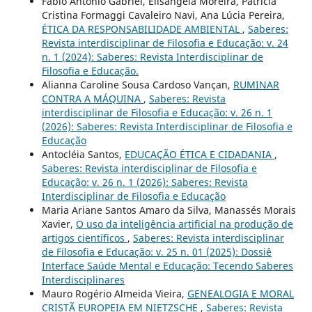
Fábio Antônio Gabriel, Elisângela Moreira, Patricia
Cristina Formaggi Cavaleiro Navi, Ana Lúcia Pereira,
ÉTICA DA RESPONSABILIDADE AMBIENTAL
,
Saberes:
Revista interdisciplinar de Filosofia e Educação: v. 24
n. 1 (2024): Saberes: Revista Interdisciplinar de
Filosofia e Educação.
Alianna Caroline Sousa Cardoso Vançan,
RUMINAR
CONTRA A MÁQUINA
,
Saberes: Revista
interdisciplinar de Filosofia e Educação: v. 26 n. 1
(2026): Saberes: Revista Interdisciplinar de Filosofia e
Educação
Antocléia Santos,
EDUCAÇÃO ÉTICA E CIDADANIA
,
Saberes: Revista interdisciplinar de Filosofia e
Educação: v. 26 n. 1 (2026): Saberes: Revista
Interdisciplinar de Filosofia e Educação
Maria Ariane Santos Amaro da Silva, Manassés Morais
Xavier,
O uso da inteligência artificial na produção de
artigos científicos
,
Saberes: Revista interdisciplinar
de Filosofia e Educação: v. 25 n. 01 (2025): Dossiê
Interface Saúde Mental e Educação: Tecendo Saberes
Interdisciplinares
Mauro Rogério Almeida Vieira,
GENEALOGIA E MORAL
CRISTÃ EUROPEIA EM NIETZSCHE
,
Saberes: Revista