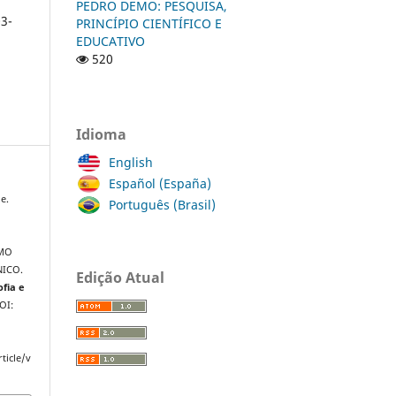
PEDRO DEMO: PESQUISA,
3-
PRINCÍPIO CIENTÍFICO E
EDUCATIVO
520
Idioma
English
Español (España)
e.
Português (Brasil)
OMO
ICO.
Edição Atual
ofia e
DOI:
ticle/v