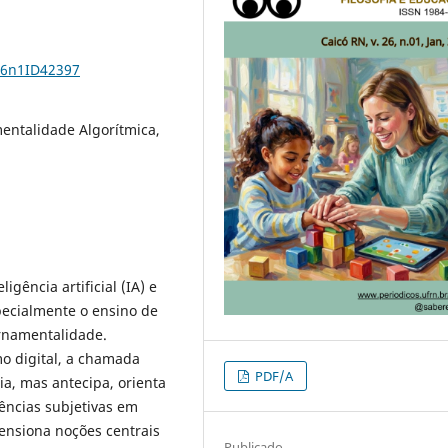
26n1ID42397
mentalidade Algorítmica,
igência artificial (IA) e
pecialmente o ensino de
ernamentalidade.
o digital, a chamada
PDF/A
a, mas antecipa, orienta
ências subjetivas em
tensiona noções centrais
Publicado