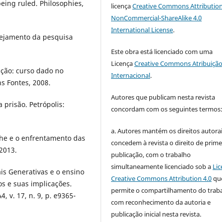
eing ruled. Philosophies,
licença
Creative Commons Attribution
NonCommercial-ShareAlike 4.0
International License
.
ejamento da pesquisa
Este obra está licenciado com uma
Licença
Creative Commons Atribuição
ação: curso dado no
Internacional
.
ns Fontes, 2008.
Autores que publicam nesta revista
 prisão. Petrópolis:
concordam com os seguintes termos
a. Autores mantém os direitos autorai
he e o enfrentamento das
concedem à revista o direito de prime
 2013.
publicação, com o trabalho
simultaneamente licenciado sob a
Lic
iais Generativas e o ensino
Creative Commons Attribution 4.0
qu
os e suas implicações.
permite o compartilhamento do trab
 v. 17, n. 9, p. e9365-
com reconhecimento da autoria e
publicação inicial nesta revista.