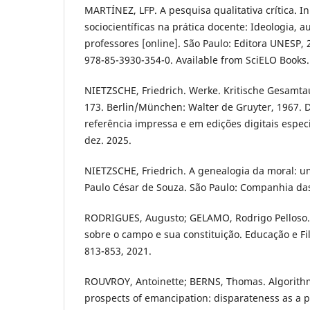
MARTÍNEZ, LFP. A pesquisa qualitativa crítica. I
sociocientíficas na prática docente: Ideologia,
professores [online]. São Paulo: Editora UNESP, 
978-85-3930-354-0. Available from SciELO Books.
NIETZSCHE, Friedrich. Werke. Kritische Gesamtau
173. Berlin/München: Walter de Gruyter, 1967. 
referência impressa e em edições digitais espec
dez. 2025.
NIETZSCHE, Friedrich. A genealogia da moral: 
Paulo César de Souza. São Paulo: Companhia das
RODRIGUES, Augusto; GELAMO, Rodrigo Pelloso. E
sobre o campo e sua constituição. Educação e Filos
813-853, 2021.
ROUVROY, Antoinette; BERNS, Thomas. Algorith
prospects of emancipation: disparateness as a p