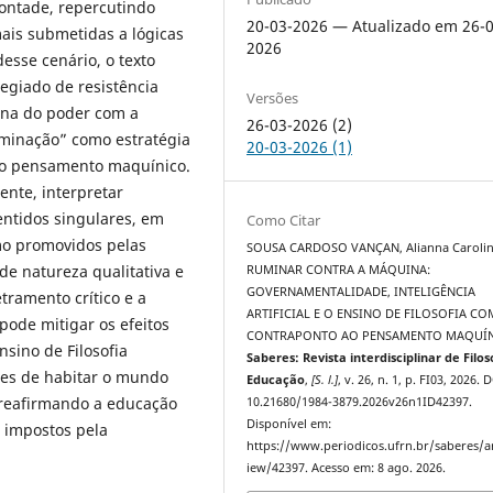
ontade, repercutindo
20-03-2026 — Atualizado em 26-0
mais submetidas a lógicas
2026
desse cenário, o texto
legiado de resistência
Versões
iana do poder com a
26-03-2026 (2)
uminação” como estratégia
20-03-2026 (1)
 o pensamento maquínico.
ente, interpretar
entidos singulares, em
Como Citar
mo promovidos pelas
SOUSA CARDOSO VANÇAN, Alianna Carolin
 de natureza qualitativa e
RUMINAR CONTRA A MÁQUINA:
GOVERNAMENTALIDADE, INTELIGÊNCIA
etramento crítico e a
ARTIFICIAL E O ENSINO DE FILOSOFIA C
pode mitigar os efeitos
CONTRAPONTO AO PENSAMENTO MAQUÍN
nsino de Filosofia
Saberes: Revista interdisciplinar de Filos
zes de habitar o mundo
Educação
,
[S. l.]
, v. 26, n. 1, p. FI03, 2026. 
, reafirmando a educação
10.21680/1984-3879.2026v26n1ID42397.
Disponível em:
 impostos pela
https://www.periodicos.ufrn.br/saberes/ar
iew/42397. Acesso em: 8 ago. 2026.