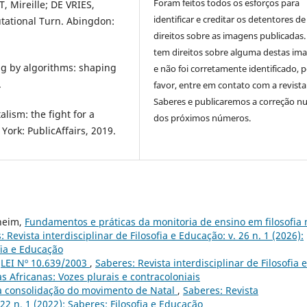
Foram feitos todos os esforços para
, Mireille; DE VRIES,
identificar e creditar os detentores de
utational Turn. Abingdon:
direitos sobre as imagens publicadas.
tem direitos sobre alguma destas im
g by algorithms: shaping
e não foi corretamente identificado, 
.
favor, entre em contato com a revista
Saberes e publicaremos a correção 
lism: the fight for a
dos próximos números.
ork: PublicAffairs, 2019.
sheim,
Fundamentos e práticas da monitoria de ensino em filosofia 
 Revista interdisciplinar de Filosofia e Educação: v. 26 n. 1 (2026):
fia e Educação
,
LEI Nº 10.639/2003
,
Saberes: Revista interdisciplinar de Filosofia e
as Africanas: Vozes plurais e contracoloniais
à consolidação do movimento de Natal
,
Saberes: Revista
 22 n. 1 (2022): Saberes: Filosofia e Educação