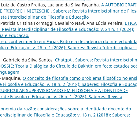
 Luiz de Castro Freitas, Luciano da Silva Façanha,
A AUTOBIOGRAFI
E FRIEDRICH NIETZSCHE
,
Saberes: Revista interdisciplinar de Filos
ista Interdisciplinar de Filosofia e Educação
 Patricia Cristina Formaggi Cavaleiro Navi, Ana Lúcia Pereira,
ÉTICA
 Revista interdisciplinar de Filosofia e Educação: v. 24 n. 1 (2024):
fia e Educação.
re o conhecimento em Farias Brito e a decadência da intelectualid
ofia e Educação: v. 26 n. 1 (2026): Saberes: Revista Interdisciplinar 
 Gabriele da Silva Santos,
Chatgpt
,
Saberes: Revista interdiscipli
: DOSSIÊ: Teoria Dialógica do Círculo de Bakhtin em foco: estudos so
 linguagem
go Maquine,
O conceito de filosofia como problema filosófico no ens
e Filosofia e Educação: v. 18 n. 2 (2018): Saberes: Filosofia e Educa
CURRICULAR SUPERVISIONADO EM FILOSOFIA E A IDENTIDADE
r de Filosofia e Educação: v. 26 n. 1 (2026): Saberes: Revista
tonomia da razão: considerações sobre a identidade docente do
erdisciplinar de Filosofia e Educação: v. 18 n. 2 (2018): Saberes: