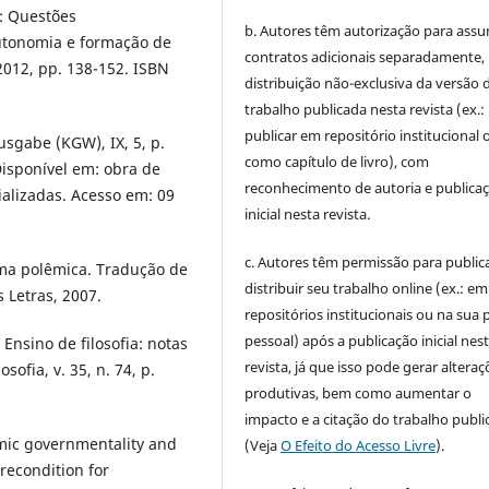
n: Questões
b. Autores têm autorização para assu
 autonomia e formação de
contratos adicionais separadamente,
2012, pp. 138-152. ISBN
distribuição não-exclusiva da versão 
trabalho publicada nesta revista (ex.:
publicar em repositório institucional 
sgabe (KGW), IX, 5, p.
como capítulo de livro), com
Disponível em: obra de
reconhecimento de autoria e publica
ializadas. Acesso em: 09
inicial nesta revista.
c. Autores têm permissão para publica
uma polêmica. Tradução de
distribuir seu trabalho online (ex.: em
 Letras, 2007.
repositórios institucionais ou na sua 
pessoal) após a publicação inicial nes
nsino de filosofia: notas
revista, já que isso pode gerar alteraç
ofia, v. 35, n. 74, p.
produtivas, bem como aumentar o
impacto e a citação do trabalho publ
mic governmentality and
(Veja
O Efeito do Acesso Livre
).
recondition for