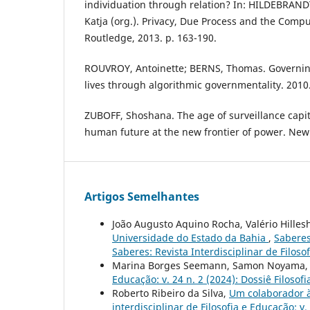
individuation through relation? In: HILDEBRANDT
Katja (org.). Privacy, Due Process and the Comp
Routledge, 2013. p. 163-190.
ROUVROY, Antoinette; BERNS, Thomas. Governin
lives through algorithmic governmentality. 2010
ZUBOFF, Shoshana. The age of surveillance capita
human future at the new frontier of power. New Y
Artigos Semelhantes
João Augusto Aquino Rocha, Valério Hille
Universidade do Estado da Bahia
,
Saberes:
Saberes: Revista Interdisciplinar de Filoso
Marina Borges Seemann, Samon Noyama
Educação: v. 24 n. 2 (2024): Dossiê Filosofi
Roberto Ribeiro da Silva,
Um colaborador 
interdisciplinar de Filosofia e Educação: v.