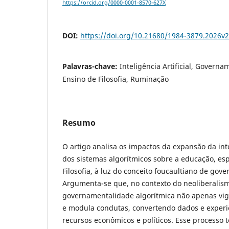
https://orcid.org/0000-0001-8570-627X
DOI:
https://doi.org/10.21680/1984-3879.2026v
Palavras-chave:
Inteligência Artificial, Governa
Ensino de Filosofia, Ruminação
Resumo
O artigo analisa os impactos da expansão da intel
dos sistemas algorítmicos sobre a educação, es
Filosofia, à luz do conceito foucaultiano de gov
Argumenta-se que, no contexto do neoliberalism
governamentalidade algorítmica não apenas vigi
e modula condutas, convertendo dados e experi
recursos econômicos e políticos. Esse processo 