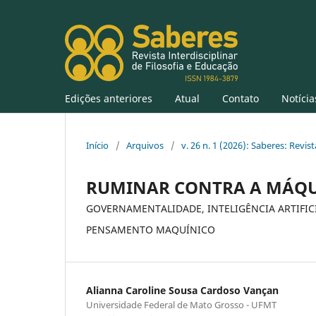
Edições anteriores
Atual
Contato
Notícia
Início
/
Arquivos
/
v. 26 n. 1 (2026): Saberes: Revis
RUMINAR CONTRA A MÁQ
GOVERNAMENTALIDADE, INTELIGÊNCIA ARTIFIC
PENSAMENTO MAQUÍNICO
Alianna Caroline Sousa Cardoso Vançan
Universidade Federal de Mato Grosso - UFMT