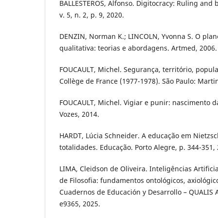
BALLESTEROS, Alfonso. Digitocracy: Ruling and b
v. 5, n. 2, p. 9, 2020.
DENZIN, Norman K.; LINCOLN, Yvonna S. O plan
qualitativa: teorias e abordagens. Artmed, 2006.
FOUCAULT, Michel. Segurança, território, popul
Collège de France (1977-1978). São Paulo: Marti
FOUCAULT, Michel. Vigiar e punir: nascimento da
Vozes, 2014.
HARDT, Lúcia Schneider. A educação em Nietzsc
totalidades. Educação. Porto Alegre, p. 344-351,
LIMA, Cleidson de Oliveira. Inteligências Artific
de Filosofia: fundamentos ontológicos, axiológic
Cuadernos de Educación y Desarrollo – QUALIS A4,
e9365, 2025.