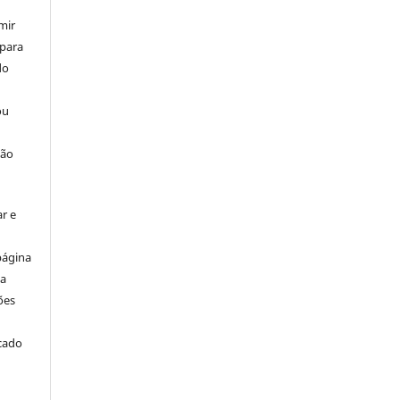
mir
 para
do
ou
ção
r e
página
ta
ões
icado