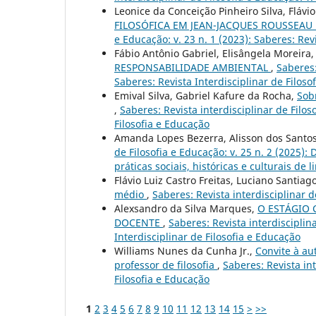
Leonice da Conceição Pinheiro Silva, Flávio
FILOSÓFICA EM JEAN-JACQUES ROUSSEAU 
e Educação: v. 23 n. 1 (2023): Saberes: Rev
Fábio Antônio Gabriel, Elisângela Moreira,
RESPONSABILIDADE AMBIENTAL
,
Saberes:
Saberes: Revista Interdisciplinar de Filoso
Emival Silva, Gabriel Kafure da Rocha,
Sob
,
Saberes: Revista interdisciplinar de Filos
Filosofia e Educação
Amanda Lopes Bezerra, Alisson dos Santos,
de Filosofia e Educação: v. 25 n. 2 (2025)
práticas sociais, históricas e culturais de
Flávio Luiz Castro Freitas, Luciano Santia
médio
,
Saberes: Revista interdisciplinar d
Alexsandro da Silva Marques,
O ESTÁGIO 
DOCENTE
,
Saberes: Revista interdisciplina
Interdisciplinar de Filosofia e Educação
Williams Nunes da Cunha Jr.,
Convite à au
professor de filosofia
,
Saberes: Revista int
Filosofia e Educação
1
2
3
4
5
6
7
8
9
10
11
12
13
14
15
>
>>