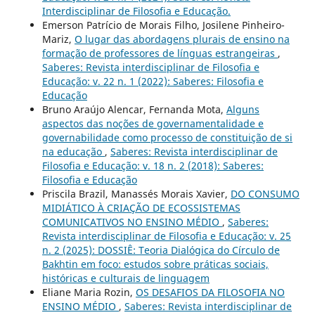
Interdisciplinar de Filosofia e Educação.
Emerson Patrício de Morais Filho, Josilene Pinheiro-
Mariz,
O lugar das abordagens plurais de ensino na
formação de professores de línguas estrangeiras
,
Saberes: Revista interdisciplinar de Filosofia e
Educação: v. 22 n. 1 (2022): Saberes: Filosofia e
Educação
Bruno Araújo Alencar, Fernanda Mota,
Alguns
aspectos das noções de governamentalidade e
governabilidade como processo de constituição de si
na educação
,
Saberes: Revista interdisciplinar de
Filosofia e Educação: v. 18 n. 2 (2018): Saberes:
Filosofia e Educação
Priscila Brazil, Manassés Morais Xavier,
DO CONSUMO
MIDIÁTICO À CRIAÇÃO DE ECOSSISTEMAS
COMUNICATIVOS NO ENSINO MÉDIO
,
Saberes:
Revista interdisciplinar de Filosofia e Educação: v. 25
n. 2 (2025): DOSSIÊ: Teoria Dialógica do Círculo de
Bakhtin em foco: estudos sobre práticas sociais,
históricas e culturais de linguagem
Eliane Maria Rozin,
OS DESAFIOS DA FILOSOFIA NO
ENSINO MÉDIO
,
Saberes: Revista interdisciplinar de