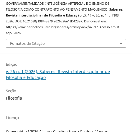
GOVERNAMENTALIDADE, INTELIGÊNCIA ARTIFICIAL E O ENSINO DE
FILOSOFIA COMO CONTRAPONTO AO PENSAMENTO MAQUÍNICO.
Saberes:
Revista interdisciplinar de Filosofia e Educação
,
[S. l.]
, v. 26, n. 1, p. FI03,
2026. DOI: 10.21680/1984-3879.2026v26n1ID42397. Disponível em:
https://www.periodicos.ufrn.br/saberes/article/view/42397. Acesso em: 8
ago. 2026.
Fomatos de Citação
Edição
v. 26 n. 1 (2026): Saberes: Revista Interdisciplinar de
Filosofia e Educação
Seção
Filosofia
Licença
Copyright (c) 2026 Alianna Caroline Sousa Cardoso Vançan