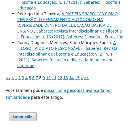
Filosofia e Educação: n. 17 (2017): Saberes: Filosofia e
Educação
Rodrigo Lima Teixeira,
A PAIDEIA SIMBÓLICA COMO
REFLEXÃO: O PENSAMENTO AUTÔNOMO NA
DIVERSIDADE DENTRO DA EDUCAÇÃO BÁSICA DE
ENSINO
,
Saberes: Revista interdisciplinar de Filosofia
e Educação: n. 16 (2017): Saberes: Filosofia e Educação
Ronny Diogenes Menezes, Fabio Marques Souza,
A
FILOSOFIA DO ATO RESPONSÁVEL
,
Saberes: Revista
interdisciplinar de Filosofia e Educação: v. 21 n. 1
(2021): Saberes: Inclusão e diversidade no ensino
superior
<<
<
1
2
3
4
5
6
7
8
9
10
11
12
13
14
15
>
>>
Você também pode
iniciar uma pesquisa avançada por
similaridade
para este artigo.
Submissão