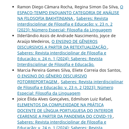
Ramon Diego Câmara Rocha, Regina Simon Da Silva,
O
ESPAÇO-TEMPO ENQUANTO CATEGORIA DE ANÁLISE
NA FILOSOFIA BAKHTINIANA
,
Saberes: Revista
interdisciplinar de Filosofia e Educação: v. 23 n. 2
(2023): Número Especial: Filosofia da Linguagem
Ilderlândio Assis de Andrade Nascimento, Joyce de
Araújo Medeiros,
O ENSINO DE GÊNEROS
DISCURSIVOS A PARTIR DA RETEXTUALIZAÇÃO
,
Saberes: Revista interdisciplinar de Filosofia e
Educação: v. 24 n. 1 (2024): Saberes: Revista
Interdisciplinar de Filosofia e Educação.
Marcia Pereira Gomes Silva, Eliete Correia dos Santos,
O ENSINO DO GÊNERO DISCURSIVO
FOTORREPORTAGEM
,
Saberes: Revista interdisciplinar
de Filosofia e Educação: v. 23 n. 2 (2023): Número
Especial: Filosofia da Linguagem
Joice Élida Alves Gonçalves, Edmilson Luiz Rafael,
ELEMENTOS DA COMPLEXIDADE NA PRÁTICA
DOCENTE DE LÍNGUA PORTUGUESA DO INTERIOR
CEARENSE A PARTIR DA PANDEMIA DO COVID-19
,
Saberes: Revista interdisciplinar de Filosofia e
Educação: v. 24 n. 1 (2024): Saberes: Revista