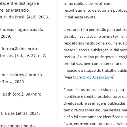
ta: entre distinção e
como capítulo de livro), com
elles Matencio.
reconhecimento de autoria e publica
ura do Brasil (ALB), 2003.
inicial nesta revista.
 ideias linguísticas do
c. Autores têm permissão para publica
 2009.
distribuir seu trabalho online (ex.: em
repositórios institucionais ou na sua 
a formação histórica:
pessoal) após a publicação inicial nes
cos, [S. l.], v. 27, n. 2,
revista, já que isso pode gerar alteraç
produtivas, bem como aumentar o
impacto e a citação do trabalho publ
 necessários à prática
(Veja
O Efeito do Acesso Livre
).
e Terra, 2020
Foram feitos todos os esforços para
 Beth (org.). Bakhtin:
identificar e creditar os detentores de
direitos sobre as imagens publicadas.
tem direitos sobre alguma destas im
Cia das Letras, 2021.
e não foi corretamente identificado, 
favor, entre em contato com a revista
a: o conhecimento