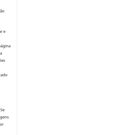
ção
r e
página
ta
ões
icado
 Se
agens
por