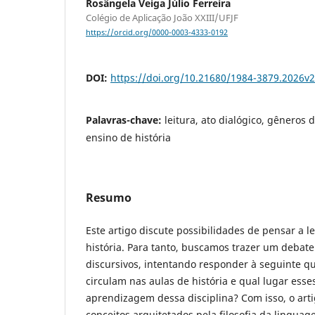
Rosângela Veiga Júlio Ferreira
Colégio de Aplicação João XXIII/UFJF
https://orcid.org/0000-0003-4333-0192
DOI:
https://doi.org/10.21680/1984-3879.2026v
Palavras-chave:
leitura, ato dialógico, gêneros d
ensino de história
Resumo
Este artigo discute possibilidades de pensar a l
história. Para tanto, buscamos trazer um debat
discursivos, intentando responder à seguinte qu
circulam nas aulas de história e qual lugar ess
aprendizagem dessa disciplina? Com isso, o art
conceitos arquitetados pela filosofia da lingua