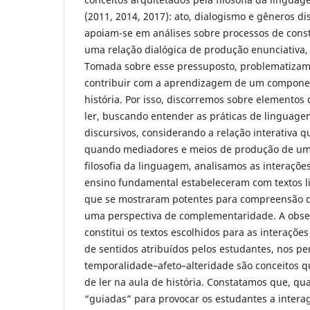
(2011, 2014, 2017): ato, dialogismo e gêneros d
apoiam-se em análises sobre processos de const
uma relação dialógica de produção enunciativa,
Tomada sobre esse pressuposto, problematizam
contribuir com a aprendizagem de um component
história. Por isso, discorremos sobre elementos 
ler, buscando entender as práticas de linguag
discursivos, considerando a relação interativa 
quando mediadores e meios de produção de um 
filosofia da linguagem, analisamos as interaçõ
ensino fundamental estabeleceram com textos li
que se mostraram potentes para compreensão 
uma perspectiva de complementaridade. A obse
constitui os textos escolhidos para as interaçõe
de sentidos atribuídos pelos estudantes, nos pe
temporalidade–afeto–alteridade são conceitos q
de ler na aula de história. Constatamos que, qu
“guiadas” para provocar os estudantes a interag