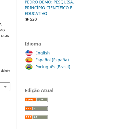
PEDRO DEMO: PESQUISA,
PRINCÍPIO CIENTÍFICO E
EDUCATIVO
520
A
OMO
PENSAR
Idioma
English
Español (España)
Português (Brasil)
ticle/v
Edição Atual
a