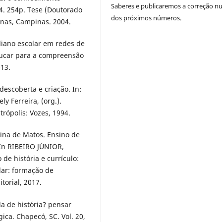
Saberes e publicaremos a correção 
04. 254p. Tese (Doutorado
dos próximos números.
nas, Campinas. 2004.
iano escolar em redes de
educar para a compreensão
013.
escoberta e criação. In:
 Ferreira, (org.).
trópolis: Vozes, 1994.
ina de Matos. Ensino de
 In RIBEIRO JÚNIOR,
de história e currículo:
lar: formação de
torial, 2017.
a de história? pensar
ica. Chapecó, SC. Vol. 20,