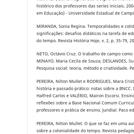
histórico dos professores das series iniciais. 20
em Educação) - Universidade Estadual de Campi
MIRANDA, Sonia Regina. Temporalidades e cotid
significações: desafios didáticos na tarefa de 
do tempo. Revista História Hoje, v. 2, p. 35-79, 2
NETO, Octávio Cruz. O trabalho de campo como d
MINAYO, Maria Cecíla de Souza; DESLANDES, Suely
Pesquisa social: teoria, método e criatividade. Pe
PEREIRA, Nilton Mullet e RODRIGUES, Mara Crist
história e passado prático: notas sobre a BNCC.
Halfred Carlos e VALÉRIO, Mairon Escorsi. Ensino 
reflexões sobre a Base Nacional Comum Curricu
professores e prática de ensino. Jundiaí: Paco edi
PEREIRA, Nilton Mullet. O que se faz em uma aul
sobre a colonialidade do tempo. Revista pedagóg