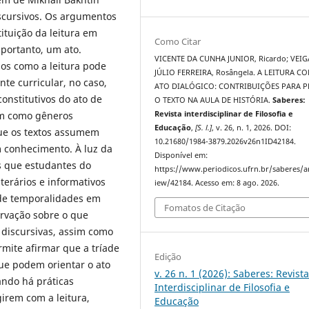
iscursivos. Os argumentos
ituição da leitura em
Como Citar
 portanto, um ato.
VICENTE DA CUNHA JUNIOR, Ricardo; VEIG
os como a leitura pode
JÚLIO FERREIRA, Rosângela. A LEITURA C
e curricular, no caso,
ATO DIALÓGICO: CONTRIBUIÇÕES PARA 
constitutivos do ato de
O TEXTO NA AULA DE HISTÓRIA.
Saberes:
em como gêneros
Revista interdisciplinar de Filosofia e
Educação
,
[S. l.]
, v. 26, n. 1, 2026. DOI:
que os textos assumem
10.21680/1984-3879.2026v26n1ID42184.
conhecimento. À luz da
Disponível em:
es que estudantes do
https://www.periodicos.ufrn.br/saberes/ar
terários e informativos
iew/42184. Acesso em: 8 ago. 2026.
de temporalidades em
Fomatos de Citação
rvação sobre o que
s discursivas, assim como
rmite afirmar que a tríade
Edição
ue podem orientar o ato
v. 26 n. 1 (2026): Saberes: Revist
ando há práticas
Interdisciplinar de Filosofia e
irem com a leitura,
Educação