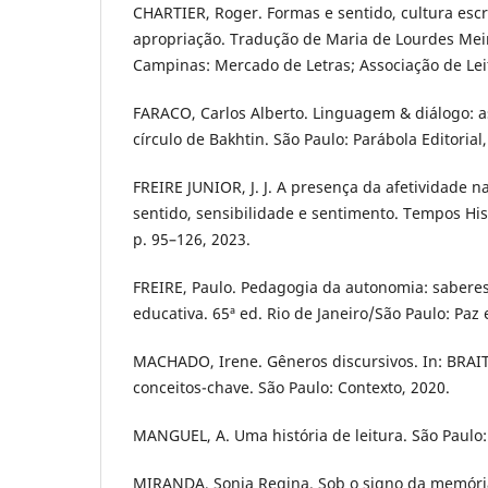
CHARTIER, Roger. Formas e sentido, cultura escri
apropriação. Tradução de Maria de Lourdes Meir
Campinas: Mercado de Letras; Associação de Leit
FARACO, Carlos Alberto. Linguagem & diálogo: as
círculo de Bakhtin. São Paulo: Parábola Editorial,
FREIRE JUNIOR, J. J. A presença da afetividade n
sentido, sensibilidade e sentimento. Tempos Históri
p. 95–126, 2023.
FREIRE, Paulo. Pedagogia da autonomia: saberes
educativa. 65ª ed. Rio de Janeiro/São Paulo: Paz 
MACHADO, Irene. Gêneros discursivos. In: BRAIT,
conceitos-chave. São Paulo: Contexto, 2020.
MANGUEL, A. Uma história de leitura. São Paulo: 
MIRANDA, Sonia Regina. Sob o signo da memóri