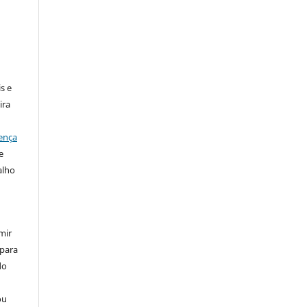
:
s e
ira
ença
e
alho
mir
 para
do
ou