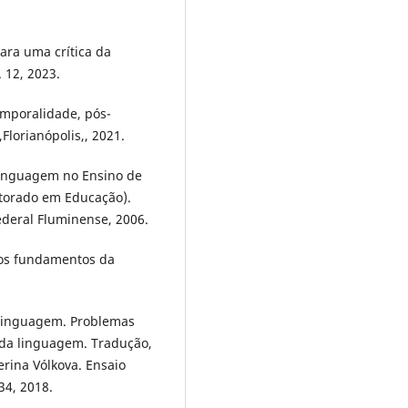
Para uma crítica da
. 12, 2023.
emporalidade, pós-
lorianópolis,, 2021.
linguagem no Ensino de
outorado em Educação).
ederal Fluminense, 2006.
: os fundamentos da
 linguagem. Problemas
 da linguagem. Tradução,
terina Vólkova. Ensaio
 34, 2018.