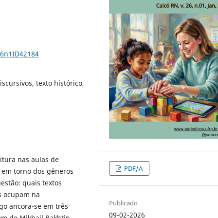
26n1ID42184
iscursivos, texto histórico,
eitura nas aulas de
PDF/A
e em torno dos gêneros
estão: quais textos
es ocupam na
Publicado
igo ancora-se em três
09-02-2026
gem de Mikhail Bakhtin