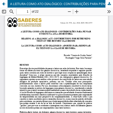
A LEITURA COMO ATO DIALÓGICO: CONTRIBUIÇÕES PARA PENSAR O TEXTO NA AULA DE HISTÓRIA