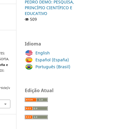
PEDRO DEMO: PESQUISA,
PRINCÍPIO CIENTÍFICO E
EDUCATIVO
509
Idioma
English
ES:
Español (España)
SOFIA.
ofia e
Português (Brasil)
DOI:
ticle/v
Edição Atual