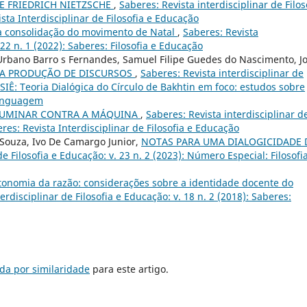
E FRIEDRICH NIETZSCHE
,
Saberes: Revista interdisciplinar de Filos
ista Interdisciplinar de Filosofia e Educação
à consolidação do movimento de Natal
,
Saberes: Revista
 22 n. 1 (2022): Saberes: Filosofia e Educação
 Urbano Barro s Fernandes, Samuel Filipe Guedes do Nascimento, J
 A PRODUÇÃO DE DISCURSOS
,
Saberes: Revista interdisciplinar de
SSIÊ: Teoria Dialógica do Círculo de Bakhtin em foco: estudos sobre
 linguagem
UMINAR CONTRA A MÁQUINA
,
Saberes: Revista interdisciplinar d
eres: Revista Interdisciplinar de Filosofia e Educação
 Souza, Ivo De Camargo Junior,
NOTAS PARA UMA DIALOGICIDADE
de Filosofia e Educação: v. 23 n. 2 (2023): Número Especial: Filosofi
tonomia da razão: considerações sobre a identidade docente do
erdisciplinar de Filosofia e Educação: v. 18 n. 2 (2018): Saberes:
da por similaridade
para este artigo.