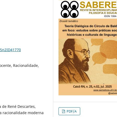
25n2ID41770
ocente, Racionalidade,
ia de René Descartes,
PDF/A
da racionalidade moderna