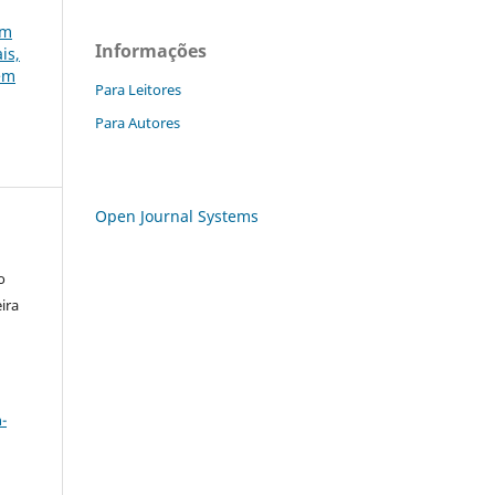
em
Informações
is,
gem
Para Leitores
Para Autores
Open Journal Systems
o
ira
a
-