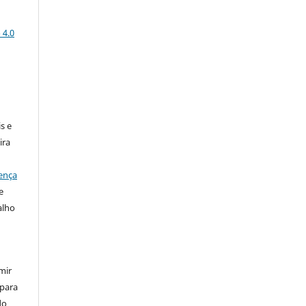
 4.0
:
s e
ira
ença
e
alho
mir
 para
do