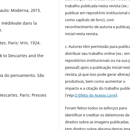
trabalho publicada nesta revista (ex.:
 Paulo: Moderna, 2015.
publicar em repositório institucional 
como capítulo de livro), com
e médiévale dans la
reconhecimento de autoria e publica
0.
inicial nesta revista.
s. Paris: Vrin, 1924.
c. Autores têm permissão para publica
distribuir seu trabalho online (ex.: em
k to Descartes and the
repositórios institucionais ou na sua 
pessoal) após a publicação inicial nes
revista, já que isso pode gerar alteraç
cia do pensamento. São
produtivas, bem como aumentar o
impacto e a citação do trabalho publ
escartes. Paris: Presses
(Veja
O Efeito do Acesso Livre
).
Foram feitos todos os esforços para
identificar e creditar os detentores de
direitos sobre as imagens publicadas.
tem direitos sobre alguma destas im