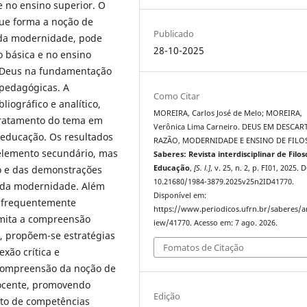
e no ensino superior. O
ue forma a noção de
Publicado
 da modernidade, pode
28-10-2025
o básica e no ensino
de Deus na fundamentação
 pedagógicas. A
Como Citar
liográfico e analítico,
MOREIRA, Carlos José de Melo; MOREIRA,
 tratamento do tema em
Verônica Lima Carneiro. DEUS EM DESCART
educação. Os resultados
RAZÃO, MODERNIDADE E ENSINO DE FILO
elemento secundário, mas
Saberes: Revista interdisciplinar de Filos
ão e das demonstrações
Educação
,
[S. l.]
, v. 25, n. 2, p. FI01, 2025. 
10.21680/1984-3879.2025v25n2ID41770.
e da modernidade. Além
Disponível em:
 frequentemente
https://www.periodicos.ufrn.br/saberes/ar
limita a compreensão
iew/41770. Acesso em: 7 ago. 2026.
, propõem-se estratégias
Fomatos de Citação
exão crítica e
 compreensão da noção de
docente, promovendo
Edição
nto de competências