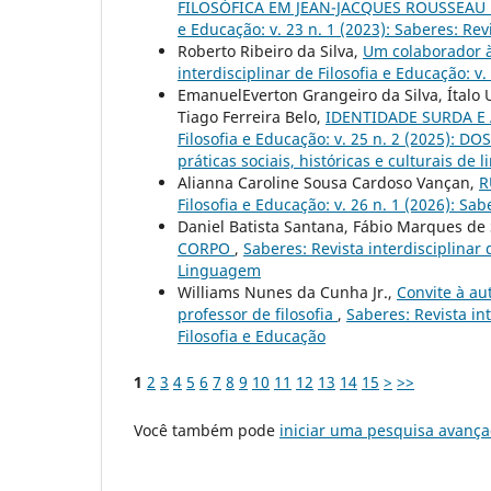
FILOSÓFICA EM JEAN-JACQUES ROUSSEAU 
e Educação: v. 23 n. 1 (2023): Saberes: Rev
Roberto Ribeiro da Silva,
Um colaborador 
interdisciplinar de Filosofia e Educação: v.
EmanuelEverton Grangeiro da Silva, Ítalo
Tiago Ferreira Belo,
IDENTIDADE SURDA E
Filosofia e Educação: v. 25 n. 2 (2025): DO
práticas sociais, históricas e culturais de
Alianna Caroline Sousa Cardoso Vançan,
R
Filosofia e Educação: v. 26 n. 1 (2026): Sab
Daniel Batista Santana, Fábio Marques de
CORPO
,
Saberes: Revista interdisciplinar 
Linguagem
Williams Nunes da Cunha Jr.,
Convite à au
professor de filosofia
,
Saberes: Revista int
Filosofia e Educação
1
2
3
4
5
6
7
8
9
10
11
12
13
14
15
>
>>
Você também pode
iniciar uma pesquisa avança