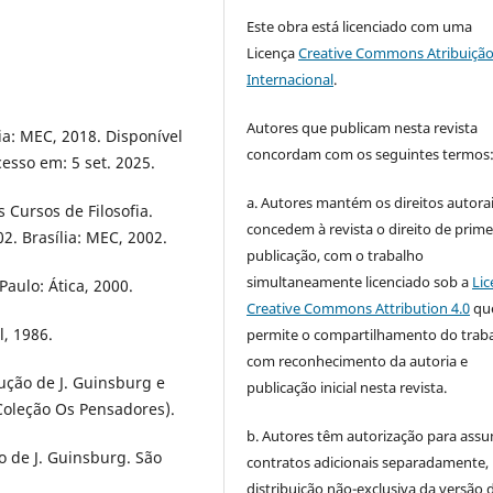
Este obra está licenciado com uma
Licença
Creative Commons Atribuição
Internacional
.
Autores que publicam nesta revista
a: MEC, 2018. Disponível
concordam com os seguintes termos
cesso em: 5 set. 2025.
a. Autores mantém os direitos autorai
 Cursos de Filosofia.
concedem à revista o direito de prime
. Brasília: MEC, 2002.
publicação, com o trabalho
simultaneamente licenciado sob a
Lic
Paulo: Ática, 2000.
Creative Commons Attribution 4.0
qu
, 1986.
permite o compartilhamento do trab
com reconhecimento da autoria e
ução de J. Guinsburg e
publicação inicial nesta revista.
(Coleção Os Pensadores).
b. Autores têm autorização para assu
 de J. Guinsburg. São
contratos adicionais separadamente,
distribuição não-exclusiva da versão 