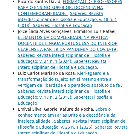
Ricardo Santos David,
FORMAÇÃO DE PROFESSORES
PARA O ENSINO SUPERIOR: DOCÊNCIA NA
CONTEMPORANEIDADE.
,
Saberes: Revista
interdisciplinar de Filosofia e Educação: v. 18 n. 1
(2018): Saberes: Filosofia e Educação
Joice Élida Alves Gonçalves, Edmilson Luiz Rafael,
ELEMENTOS DA COMPLEXIDADE NA PRÁTICA
DOCENTE DE LÍNGUA PORTUGUESA DO INTERIOR
CEARENSE A PARTIR DA PANDEMIA DO COVID-19
,
Saberes: Revista interdisciplinar de Filosofia e
Educação: v. 24 n. 1 (2024): Saberes: Revista
Interdisciplinar de Filosofia e Educação.
Luiz Carlos Mariano da Rosa,
Kierkegaard e a
transformação do sujeito em si mesmo entre a
vertigem da liberdade e o paradoxo absoluto da fé
,
Saberes: Revista interdisciplinar de Filosofia e
Educação: v. 18 n. 2 (2018): Saberes: Filosofia e
Educação
Emival Silva, Gabriel Kafure da Rocha,
Sobre o
conhecimento em Farias Brito e a decadência da
intelectualidade
,
Saberes: Revista interdisciplinar de
Filosofia e Educação: v. 26 n. 1 (2026): Saberes: Revista
Interdisciplinar de Filosofia e Educação