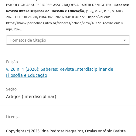
PSICOLÓGICAS SUPERIORES: ASSOCIAÇÕES A PARTIR DE VIGOTSKI.
Saberes:
Revista interdisciplinar de Filosofia e Educação
,
[S. l.]
, v. 26, n. 1, p. AI03,
2026. DOI: 10.21680/1984-3879.2026v26n1ID40272. Disponível em:
https://www.periodicos.ufrn.br/saberes/article/view/40272. Acesso em: 8
ago. 2026.
Fomatos de Citação
Edição
v. 26 n. 1 (2026): Saberes: Revista Interdisciplinar de
Filosofia e Educação
Seção
Artigos (interdisciplinar)
Licença
Copyright (c) 2025 Irina Pedrosa Negreiros, Ozaias Antônio Batista,