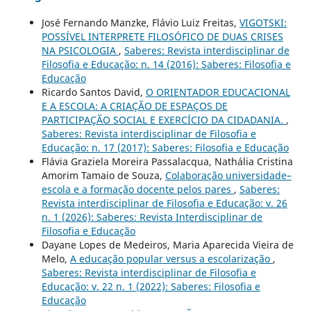
José Fernando Manzke, Flávio Luiz Freitas,
VIGOTSKI:
POSSÍVEL INTERPRETE FILOSÓFICO DE DUAS CRISES
NA PSICOLOGIA
,
Saberes: Revista interdisciplinar de
Filosofia e Educação: n. 14 (2016): Saberes: Filosofia e
Educação
Ricardo Santos David,
O ORIENTADOR EDUCACIONAL
E A ESCOLA: A CRIAÇÃO DE ESPAÇOS DE
PARTICIPAÇÃO SOCIAL E EXERCÍCIO DA CIDADANIA.
,
Saberes: Revista interdisciplinar de Filosofia e
Educação: n. 17 (2017): Saberes: Filosofia e Educação
Flávia Graziela Moreira Passalacqua, Nathália Cristina
Amorim Tamaio de Souza,
Colaboração universidade–
escola e a formação docente pelos pares
,
Saberes:
Revista interdisciplinar de Filosofia e Educação: v. 26
n. 1 (2026): Saberes: Revista Interdisciplinar de
Filosofia e Educação
Dayane Lopes de Medeiros, Maria Aparecida Vieira de
Melo,
A educação popular versus a escolarização
,
Saberes: Revista interdisciplinar de Filosofia e
Educação: v. 22 n. 1 (2022): Saberes: Filosofia e
Educação