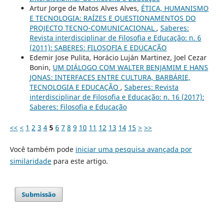
Artur Jorge de Matos Alves Alves,
ÉTICA, HUMANISMO
E TECNOLOGIA: RAÍZES E QUESTIONAMENTOS DO
PROJECTO TECNO-COMUNICACIONAL
,
Saberes:
Revista interdisciplinar de Filosofia e Educação: n. 6
(2011): SABERES: FILOSOFIA E EDUCAÇÃO
Edemir Jose Pulita, Horácio Luján Martinez, Joel Cezar
Bonin,
UM DIÁLOGO COM WALTER BENJAMIM E HANS
JONAS: INTERFACES ENTRE CULTURA, BARBÁRIE,
TECNOLOGIA E EDUCAÇÃO
,
Saberes: Revista
interdisciplinar de Filosofia e Educação: n. 16 (2017):
Saberes: Filosofia e Educação
<<
<
1
2
3
4
5
6
7
8
9
10
11
12
13
14
15
>
>>
Você também pode
iniciar uma pesquisa avançada por
similaridade
para este artigo.
Submissão