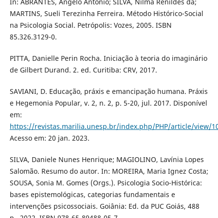
In: ABRANTES, Angelo Antonio; SILVA, Nilma Renildes da;
MARTINS, Sueli Terezinha Ferreira. Método Histórico-Social
na Psicologia Social. Petrópolis: Vozes, 2005. ISBN
85.326.3129-0.
PITTA, Danielle Perin Rocha. Iniciação à teoria do imaginário
de Gilbert Durand. 2. ed. Curitiba: CRV, 2017.
SAVIANI, D. Educação, práxis e emancipação humana. Práxis
e Hegemonia Popular, v. 2, n. 2, p. 5-20, jul. 2017. Disponível
em:
https://revistas.marilia.unesp.br/index.php/PHP/article/view/
Acesso em: 20 jan. 2023.
SILVA, Daniele Nunes Henrique; MAGIOLINO, Lavínia Lopes
Salomão. Resumo do autor. In: MOREIRA, Maria Ignez Costa;
SOUSA, Sonia M. Gomes (Orgs.). Psicologia Socio-Histórica:
bases epistemológicas, categorias fundamentais e
intervenções psicossociais. Goiânia: Ed. da PUC Goiás, 488
p., 2022. ISBN 978-65-89488-05-7.