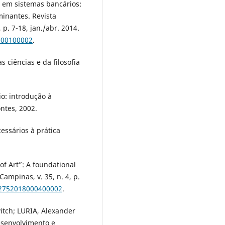
a em sistemas bancários:
minantes. Revista
 p. 7-18, jan./abr. 2014.
000100002
.
 ciências e da filosofia
io: introdução à
ontes, 2002.
essários à prática
of Art”: A foundational
Campinas, v. 35, n. 4, p.
-02752018000400002
.
vitch; LURIA, Alexander
esenvolvimento e