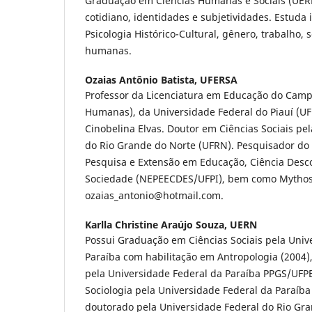
Graduação em Ciências Humanas e Sociais (UERN
cotidiano, identidades e subjetividades. Estuda 
Psicologia Histórico-Cultural, gênero, trabalho, 
humanas.
Ozaias Antônio Batista,
UFERSA
Professor da Licenciatura em Educação do Campo
Humanas), da Universidade Federal do Piauí (UF
Cinobelina Elvas. Doutor em Ciências Sociais pe
do Rio Grande do Norte (UFRN). Pesquisador do
Pesquisa e Extensão em Educação, Ciência Desco
Sociedade (NEPEECDES/UFPI), bem como Mythos-
ozaias_antonio@hotmail.com.
Karlla Christine Araújo Souza,
UERN
Possui Graduação em Ciências Sociais pela Univ
Paraíba com habilitação em Antropologia (2004)
pela Universidade Federal da Paraíba PPGS/UFP
Sociologia pela Universidade Federal da Paraíb
doutorado pela Universidade Federal do Rio Gra