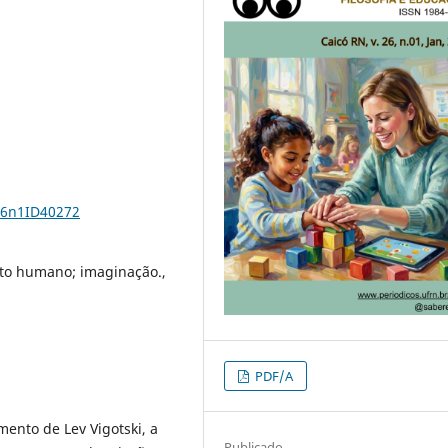
26n1ID40272
nto humano; imaginação.,
PDF/A
ento de Lev Vigotski, a
Publicado