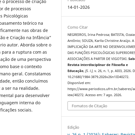
 o processo de criação
14-01-2026
or de processos
s Psicológicas
basamento teórico na
Como Citar
ificamente nas obras de
NEGREIROS, Irina Pedrosa; BATISTA, Ozaia
ão e Criação na Infância”
Antônio; SOUZA, Karlla Christine Araújo. A
rio autor. Aborda sobre o
IMPLICAÇÃO DA ARTE NO DESENVOLVIM
a para a ruptura com as
DAS FUNÇÕES PSICOLÓGICAS SUPERIORES
iação de uma perspectiva
ASSOCIAÇÕES A PARTIR DE VIGOTSKI.
Sab
Revista interdisciplinar de Filosofia e
como base o contexto
Educação
,
[S. l.]
, v. 26, n. 1, p. AI03, 2026. 
umano geral. Constatamos
10.21680/1984-3879.2026v26n1ID40272.
idade, então concluímos
Disponível em:
 a ser na realidade.
https://www.periodicos.ufrn.br/saberes/ar
amental para desenvolver
iew/40272. Acesso em: 7 ago. 2026.
linguagem interna do
Fomatos de Citação
ficações sociais.
Edição
v. 26 n. 1 (2026): Saberes: Revist