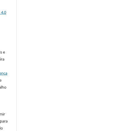
 4.0
:
s e
ira
ença
e
alho
mir
 para
do