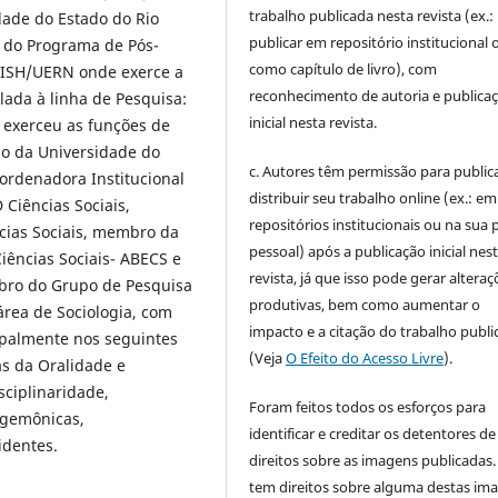
trabalho publicada nesta revista (ex.:
dade do Estado do Rio
publicar em repositório institucional 
 do Programa de Pós-
como capítulo de livro), com
CISH/UERN onde exerce a
reconhecimento de autoria e publica
ada à linha de Pesquisa:
inicial nesta revista.
 exerceu as funções de
ão da Universidade do
c. Autores têm permissão para publica
rdenadora Institucional
distribuir seu trabalho online (ex.: em
Ciências Sociais,
repositórios institucionais ou na sua 
cias Sociais, membro da
pessoal) após a publicação inicial nes
Ciências Sociais- ABECS e
revista, já que isso pode gerar alteraç
bro do Grupo de Pesquisa
produtivas, bem como aumentar o
rea de Sociologia, com
impacto e a citação do trabalho publ
ipalmente nos seguintes
(Veja
O Efeito do Acesso Livre
).
as da Oralidade e
sciplinaridade,
Foram feitos todos os esforços para
egemônicas,
identificar e creditar os detentores de
identes.
direitos sobre as imagens publicadas.
tem direitos sobre alguma destas im