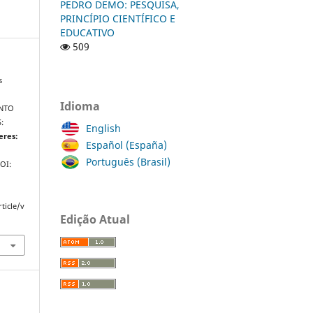
PEDRO DEMO: PESQUISA,
PRINCÍPIO CIENTÍFICO E
EDUCATIVO
509
s
Idioma
ENTO
:
English
eres:
Español (España)
Português (Brasil)
DOI:
ticle/v
Edição Atual
a