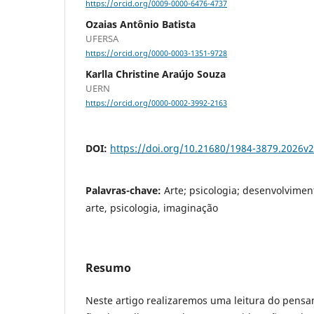
https://orcid.org/0009-0000-6476-4737
Ozaias Antônio Batista
UFERSA
https://orcid.org/0000-0003-1351-9728
Karlla Christine Araújo Souza
UERN
https://orcid.org/0000-0002-3992-2163
DOI:
https://doi.org/10.21680/1984-3879.2026v
Palavras-chave:
Arte; psicologia; desenvolvime
arte, psicologia, imaginação
Resumo
Neste artigo realizaremos uma leitura do pensam