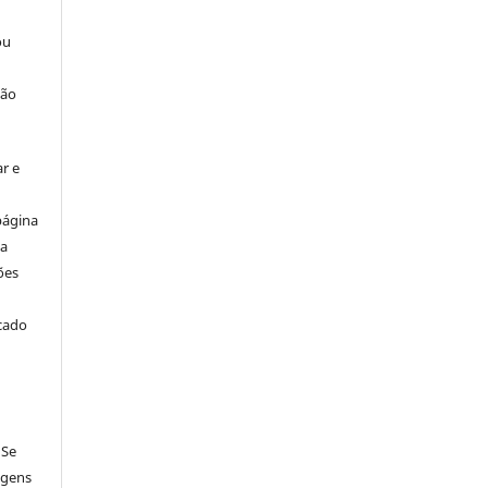
ou
ção
r e
página
ta
ões
icado
 Se
agens