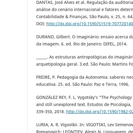
DANTAS, José Alves et al. Regulação da auditori
análise do cenário internacional e fatores deter
Contabilidade & Finanças, São Paulo, v. 25, n. 64,
DOI:
http://dx.doi.org/10.1590/S1519-70772014
DURAND, Gilbert. O imaginário: ensaio acerca das
da imagem. 6. ed. Rio de Janeiro: DIFEL, 2014.
______. As estruturas antropológicas do imaginár
arquetipologia geral. 3.ed. São Paulo: Martins F
FREIRE, P. Pedagogia da Autonomia: saberes nec
educativa. 25. ed. São Paulo: Paz e Terra, 1996.
GONZÁLEZ REY, F. L. Vygotsky’s “The Psychology 
and still unexplored text. Estudos de Psicologia, 
339-350, 2018.
http://dx.doi.org/10.1590/1982
LURIA, A. R. Vigostkii. In: VIGOTSKI, Lev Semeno
Romanovich; LEONTIEV, Alexis N. Linguagem, d