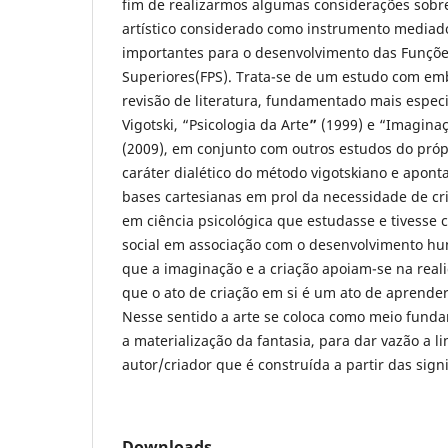
fim de realizarmos algumas considerações sobre
artístico considerado como instrumento mediad
importantes para o desenvolvimento das Funçõe
Superiores(FPS). Trata-se de um estudo com em
revisão de literatura, fundamentado mais espec
Vigotski, “Psicologia da Arte
”
(1999) e “Imaginaç
(2009), em conjunto com outros estudos do próp
caráter dialético do método vigotskiano e apont
bases cartesianas em prol da necessidade de cr
em ciência psicológica que estudasse e tivesse 
social em associação com o desenvolvimento h
que a imaginação e a criação apoiam-se na real
que o ato de criação em si é um ato de aprender
Nesse sentido a arte se coloca como meio fund
a materialização da fantasia, para dar vazão a 
autor/criador que é construída a partir das signi
Downloads