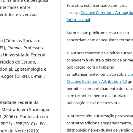
), na linha de pesquisa:
Este obra está licenciado com uma
interfaces entre
Licença
Creative Commons Atribuição
sentidos e vivências
Internacional
.
Autores que publicam nesta revista
concordam com os seguintes termos
 (Ciências Sociais e
PI),
Campus
Professora
a. Autores mantém os direitos autorai
la Universidade Federal
concedem à revista o direito de prime
 Núcleo de Estudo,
publicação, com o trabalho
lonial, Epistemologia e
simultaneamente licenciado sob a
Lic
Logos (UFRN). E-mail:
Creative Commons Attribution 4.0
qu
permite o compartilhamento do trab
com reconhecimento da autoria e
ersidade Federal da
publicação inicial nesta revista.
, Mestrado em Sociologia
b. Autores têm autorização para assu
B (2006) e Doutorado em
contratos adicionais separadamente,
a PPGS/UFPB(2010) e Pós-
distribuição não-exclusiva da versão 
nde do Norte (2019).