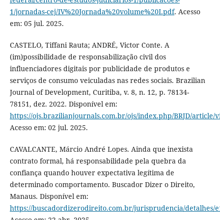
1/jornadas-cej/IV%20Jornada%20volume%20I.pdf
. Acesso
em: 05 jul. 2025.
CASTELO, Tiffani Rauta; ANDRÉ, Victor Conte. A
(im)possibilidade de responsabilização civil dos
influenciadores digitais por publicidade de produtos e
serviços de consumo veiculadas nas redes sociais. Brazilian
Journal of Development, Curitiba, v. 8, n. 12, p. 78134-
78151, dez. 2022. Disponível em:
https://ojs.brazilianjournals.com.br/ojs/index.php/BRJD/article/
Acesso em: 02 jul. 2025.
CAVALCANTE, Márcio André Lopes. Ainda que inexista
contrato formal, há responsabilidade pela quebra da
confiança quando houver expectativa legítima de
determinado comportamento. Buscador Dizer o Direito,
Manaus. Disponível em:
https://buscadordizerodireito.com.br/jurisprudencia/detalhe
Acesso em: 22 abr. 2025.