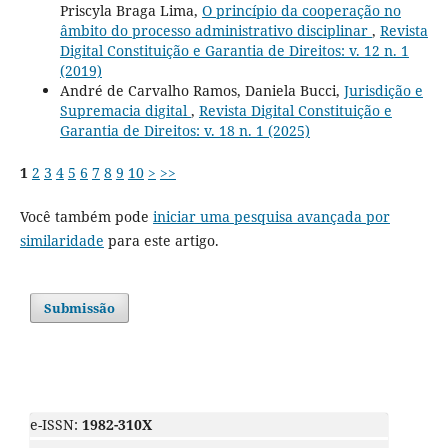
Priscyla Braga Lima,
O princípio da cooperação no
âmbito do processo administrativo disciplinar
,
Revista
Digital Constituição e Garantia de Direitos: v. 12 n. 1
(2019)
André de Carvalho Ramos, Daniela Bucci,
Jurisdição e
Supremacia digital
,
Revista Digital Constituição e
Garantia de Direitos: v. 18 n. 1 (2025)
1
2
3
4
5
6
7
8
9
10
>
>>
Você também pode
iniciar uma pesquisa avançada por
similaridade
para este artigo.
Submissão
e-ISSN:
1982-310X