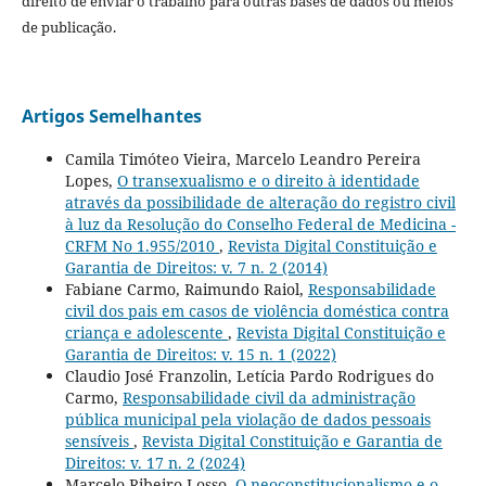
direito de enviar o trabalho para outras bases de dados ou meios
de publicação.
Artigos Semelhantes
Camila Timóteo Vieira, Marcelo Leandro Pereira
Lopes,
O transexualismo e o direito à identidade
através da possibilidade de alteração do registro civil
à luz da Resolução do Conselho Federal de Medicina -
CRFM No 1.955/2010
,
Revista Digital Constituição e
Garantia de Direitos: v. 7 n. 2 (2014)
Fabiane Carmo, Raimundo Raiol,
Responsabilidade
civil dos pais em casos de violência doméstica contra
criança e adolescente
,
Revista Digital Constituição e
Garantia de Direitos: v. 15 n. 1 (2022)
Claudio José Franzolin, Letícia Pardo Rodrigues do
Carmo,
Responsabilidade civil da administração
pública municipal pela violação de dados pessoais
sensíveis
,
Revista Digital Constituição e Garantia de
Direitos: v. 17 n. 2 (2024)
Marcelo Ribeiro Losso,
O neoconstitucionalismo e o