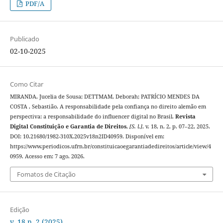
PDF/A
Publicado
02-10-2025
Como Citar
MIRANDA, Jucelia de Sousa; DETTMAM, Deborah; PATRÍCIO MENDES DA
COSTA , Sebastião. A responsabilidade pela confiança no direito alemão em
perspectiva: a responsabilidade do influencer digital no Brasil.
Revista
Digital Constituição e Garantia de Direitos
,
[S. l.]
, v. 18, n. 2, p. 07–22, 2025.
DOI: 10.21680/1982-310X.2025v18n2ID40959. Disponível em:
https://www.periodicos.ufrn.br/constituicaoegarantiadedireitos/article/view/4
0959. Acesso em: 7 ago. 2026.
Fomatos de Citação
Edição
v. 18 n. 2 (2025)