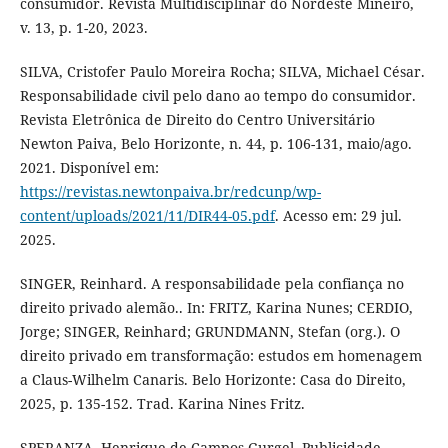
consumidor. Revista Multidisciplinar do Nordeste Mineiro,
v. 13, p. 1-20, 2023.
SILVA, Cristofer Paulo Moreira Rocha; SILVA, Michael César.
Responsabilidade civil pelo dano ao tempo do consumidor.
Revista Eletrônica de Direito do Centro Universitário
Newton Paiva, Belo Horizonte, n. 44, p. 106-131, maio/ago.
2021. Disponível em:
https://revistas.newtonpaiva.br/redcunp/wp-
content/uploads/2021/11/DIR44-05.pdf
. Acesso em: 29 jul.
2025.
SINGER, Reinhard. A responsabilidade pela confiança no
direito privado alemão.. In: FRITZ, Karina Nunes; CERDIO,
Jorge; SINGER, Reinhard; GRUNDMANN, Stefan (org.). O
direito privado em transformação: estudos em homenagem
a Claus-Wilhelm Canaris. Belo Horizonte: Casa do Direito,
2025, p. 135-152. Trad. Karina Nines Fritz.
SPERANZA, Henrique de Campos Gurgel. Publicidade