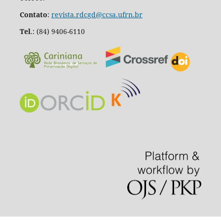
Contato
:
revista.rdcgd@ccsa.ufrn.br
Tel
.:
(84) 9406-6110