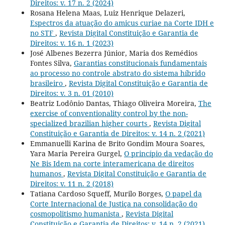
Direitos: v. 17 n. 2 (2024)
Rosana Helena Maas, Luiz Henrique Delazeri,
Espectros da atuação do amicus curiae na Corte IDH e
no STF
,
Revista Digital Constituição e Garantia de
Direitos: v. 16 n. 1 (2023)
José Albenes Bezerra Júnior, Maria dos Remédios
Fontes Silva,
Garantias constitucionais fundamentais
ao processo no controle abstrato do sistema híbrido
brasileiro
,
Revista Digital Constituição e Garantia de
Direitos: v. 3 n. 01 (2010)
Beatriz Lodônio Dantas, Thiago Oliveira Moreira,
The
exercise of conventionality control by the non-
specialized brazilian higher courts
,
Revista Digital
Constituição e Garantia de Direitos: v. 14 n. 2 (2021)
Emmanuelli Karina de Brito Gondim Moura Soares,
Yara Maria Pereira Gurgel,
O princípio da vedação do
Ne Bis Idem na corte interamericana de direitos
humanos
,
Revista Digital Constituição e Garantia de
Direitos: v. 11 n. 2 (2018)
Tatiana Cardoso Squeff, Murilo Borges,
O papel da
Corte Internacional de Justiça na consolidação do
cosmopolitismo humanista
,
Revista Digital
Constituição e Garantia de Direitos: v. 14 n. 2 (2021)