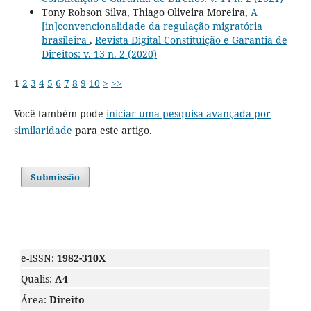
Tony Robson Silva, Thiago Oliveira Moreira,
A
[in]convencionalidade da regulação migratória
brasileira
,
Revista Digital Constituição e Garantia de
Direitos: v. 13 n. 2 (2020)
1
2
3
4
5
6
7
8
9
10
>
>>
Você também pode
iniciar uma pesquisa avançada por
similaridade
para este artigo.
Submissão
e-ISSN:
1982-310X
Qualis:
A4
Área:
Direito