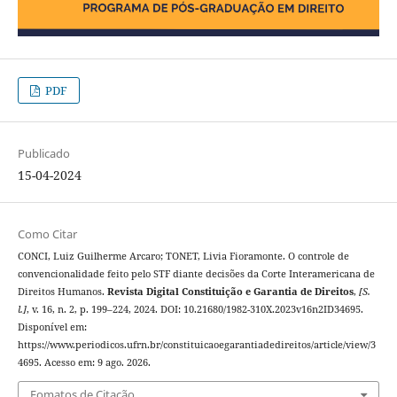
PDF
Publicado
15-04-2024
Como Citar
CONCI, Luiz Guilherme Arcaro; TONET, Livia Fioramonte. O controle de
convencionalidade feito pelo STF diante decisões da Corte Interamericana de
Direitos Humanos.
Revista Digital Constituição e Garantia de Direitos
,
[S.
l.]
, v. 16, n. 2, p. 199–224, 2024. DOI: 10.21680/1982-310X.2023v16n2ID34695.
Disponível em:
https://www.periodicos.ufrn.br/constituicaoegarantiadedireitos/article/view/3
4695. Acesso em: 9 ago. 2026.
Fomatos de Citação