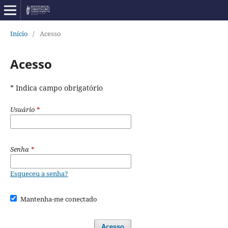
Início
/
Acesso
Acesso
* Indica campo obrigatório
Usuário
*
Senha
*
Esqueceu a senha?
Mantenha-me conectado
Acesso