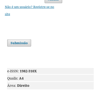
Não é um usuário? Registre-se no
site
Submissão
e-ISSN:
1982-310X
Qualis:
A4
Área:
Direito