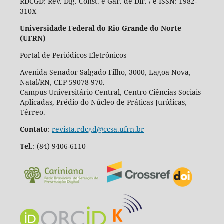
RDCGD:
Rev. Dig. Const. e Gar. de Dir. / e-ISSN: 1982-
310X
Universidade Federal do Rio Grande do Norte
(UFRN)
Portal de Periódicos Eletrônicos
Avenida Senador Salgado Filho, 3000, Lagoa Nova,
Natal/RN, CEP 59078-970.
Campus Universitário Central, Centro Ciências Sociais
Aplicadas, Prédio do Núcleo de Práticas Jurídicas,
Térreo.
Contato
:
revista.rdcgd@ccsa.ufrn.br
Tel
.:
(84) 9406-6110