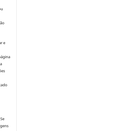
ou
ção
r e
página
ta
ões
icado
 Se
agens