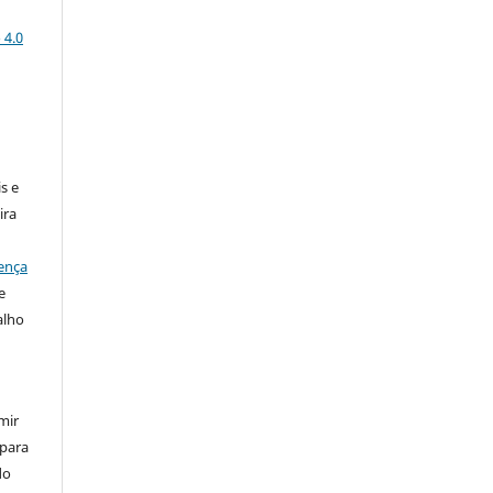
 4.0
:
s e
ira
ença
e
alho
mir
 para
do