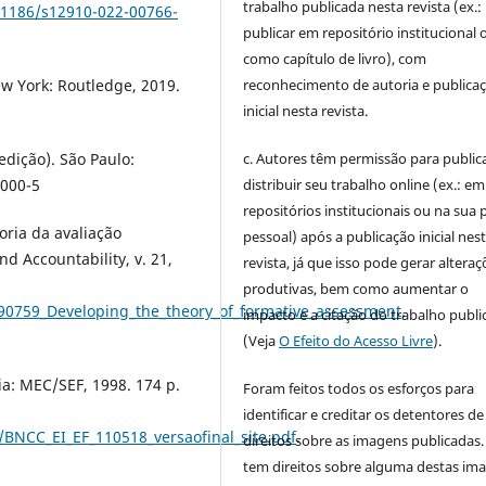
trabalho publicada nesta revista (ex.:
0.1186/s12910-022-00766-
publicar em repositório institucional 
como capítulo de livro), com
reconhecimento de autoria e publica
w York: Routledge, 2019.
inicial nesta revista.
c. Autores têm permissão para publica
dição). São Paulo:
distribuir seu trabalho online (ex.: em
-000-5
repositórios institucionais ou na sua 
oria da avaliação
pessoal) após a publicação inicial nes
d Accountability, v. 21,
revista, já que isso pode gerar alteraç
produtivas, bem como aumentar o
590759_Developing_the_theory_of_formative_assessment
.
impacto e a citação do trabalho publ
(Veja
O Efeito do Acesso Livre
).
a: MEC/SEF, 1998. 174 p.
Foram feitos todos os esforços para
identificar e creditar os detentores de
BNCC_EI_EF_110518_versaofinal_site.pdf
.
direitos sobre as imagens publicadas.
tem direitos sobre alguma destas im