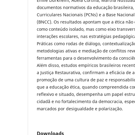
Émile Durkheim, Adela Cortina, Martha Nussbau
documentos normativos da educação brasileira,
Curriculares Nacionais (PCNs) e a Base Naciona
(BNCC). Os resultados apontam que a ética não 
como conteúdo isolado, mas como eixo transvers
interações escolares, nas estratégias pedagógica
Práticas como rodas de diálogo, contextualizaçã
metodologias ativas e mediação de conflitos re
ferramentas para o desenvolvimento da consciên
Além disso, estudos empíricos brasileiros rece
a Justiça Restaurativa, confirmam a eficácia de
promoção de uma cultura de paz e responsabilid
que a educação ética, quando compreendida com
reflexivo e situado, desempenha um papel estr
cidadã e no fortalecimento da democracia, esp
marcados por desigualdade e polarização.
Downloads