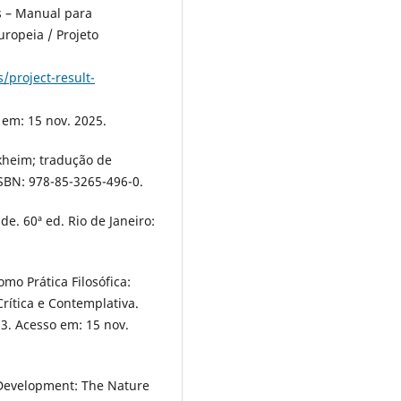
s – Manual para
ropeia / Projeto
project-result-
em: 15 nov. 2025.
kheim; tradução de
 ISBN: 978-85-3265-496-0.
e. 60ª ed. Rio de Janeiro:
o Prática Filosófica:
rítica e Contemplativa.
3. Acesso em: 15 nov.
Development: The Nature