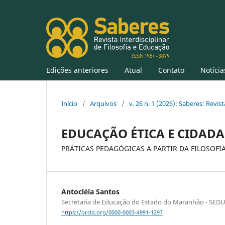
Edições anteriores
Atual
Contato
Notícia
Início
/
Arquivos
/
v. 26 n. 1 (2026): Saberes: Revis
EDUCAÇÃO ÉTICA E CIDAD
PRÁTICAS PEDAGÓGICAS A PARTIR DA FILOSOFI
Antocléia Santos
Secretaria de Educação do Estado do Maranhão - SE
https://orcid.org/0000-0003-4991-1297