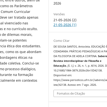
m, entre outros, além de
2026
 como os Parâmetros
l Comum Curricular
Versões
deve ser tratada apenas
21-05-2026 (2)
al vivenciado nas
21-05-2026 (1)
s e no currículo oculto.
o de dilemas morais,
velam-se potentes
Como Citar
cia ética dos estudantes.
DE SOUSA SANTOS, Antocleia. EDUCAÇÃO É
ntes, como os que abordam
CIDADANIA: PRÁTICAS PEDAGÓGICAS A PA
DA FILOSOFIA DE ADELA CORTINA.
Sabere
 abordagens éticas na
Revista interdisciplinar de Filosofia e
ade coletiva. Conclui-se
Educação
,
[S. l.]
, v. 26, n. 1, p. AI14, 2026. 
o processo dialógico,
10.21680/1984-3879.2026v26n1ID42138.
uturante na formação
Disponível em:
ecialmente em contextos
https://www.periodicos.ufrn.br/saberes/ar
iew/42138. Acesso em: 7 ago. 2026.
Fomatos de Citação