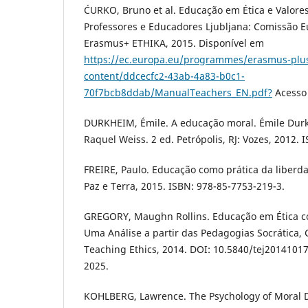
ĆURKO, Bruno et al. Educação em Ética e Valore
Professores e Educadores Ljubljana: Comissão Eu
Erasmus+ ETHIKA, 2015. Disponível em
https://ec.europa.eu/programmes/erasmus-plus/
content/ddcecfc2-43ab-4a83-b0c1-
70f7bcb8ddab/ManualTeachers_EN.pdf?
Acesso 
DURKHEIM, Émile. A educação moral. Émile Dur
Raquel Weiss. 2 ed. Petrópolis, RJ: Vozes, 2012.
FREIRE, Paulo. Educação como prática da liberdad
Paz e Terra, 2015. ISBN: 978-85-7753-219-3.
GREGORY, Maughn Rollins. Educação em Ética com
Uma Análise a partir das Pedagogias Socrática, C
Teaching Ethics, 2014. DOI: 10.5840/tej20141017
2025.
KOHLBERG, Lawrence. The Psychology of Moral 