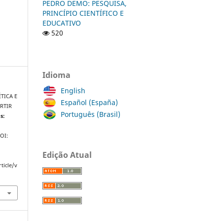
PEDRO DEMO: PESQUISA,
PRINCÍPIO CIENTÍFICO E
EDUCATIVO
520
Idioma
English
TICA E
Español (España)
RTIR
Português (Brasil)
s:
DOI:
Edição Atual
ticle/v