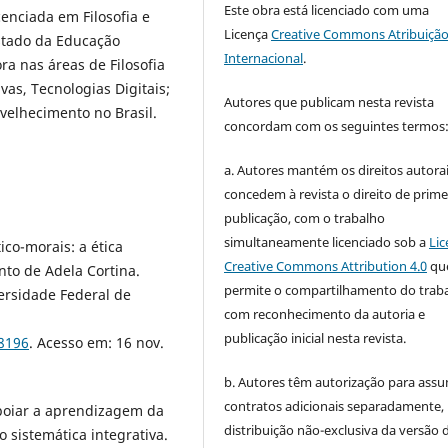
Este obra está licenciado com uma
cenciada em Filosofia e
Licença
Creative Commons Atribuição
Estado da Educação
Internacional
.
ra nas áreas de Filosofia
as, Tecnologias Digitais;
Autores que publicam nesta revista
envelhecimento no Brasil.
concordam com os seguintes termos
a. Autores mantém os direitos autorai
concedem à revista o direito de prime
publicação, com o trabalho
simultaneamente licenciado sob a
Lic
ico-morais: a ética
Creative Commons Attribution 4.0
qu
nto de Adela Cortina.
permite o compartilhamento do trab
versidade Federal de
com reconhecimento da autoria e
publicação inicial nesta revista.
38196
. Acesso em: 16 nov.
b. Autores têm autorização para assu
contratos adicionais separadamente,
poiar a aprendizagem da
distribuição não-exclusiva da versão 
 sistemática integrativa.