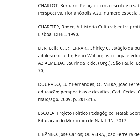
CHARLOT, Bernard. Relação com a escola e o sab
Perspectiva. Florianópolis,v.20, numero especial,
CHARTIER, Roger. A História Cultural: entre prát
Lisboa: DIFEL, 1990.
DÉR, Leila C. S; FERRARI, Shirley C. Estágio da 
adolescência. In: Henri Wallon: psicologia e e
A.; ALMEIDA, Laurinda R de. (Org.). São Paulo: Ed
70.
DOURADO, Luiz Fernandes; OLIVEIRA, João Ferrei
educação: perspectivas e desafios. Cad. Cedes, 
maio/ago. 2009, p. 201-215.
ESCOLA. Projeto Político Pedagógico. Natal: Secr
Educação do Município de Natal-RN, 2017.
LIBÂNEO, José Carlos; OLIVEIRA, João Ferreira d