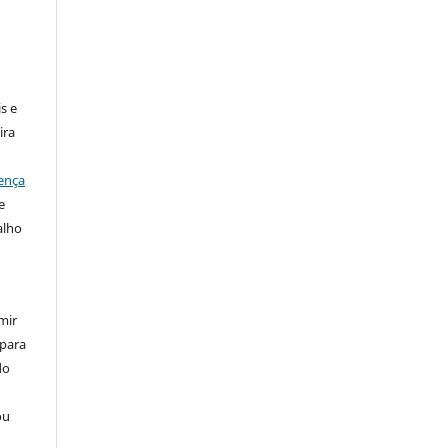
:
s e
ira
ença
e
alho
mir
 para
do
ou