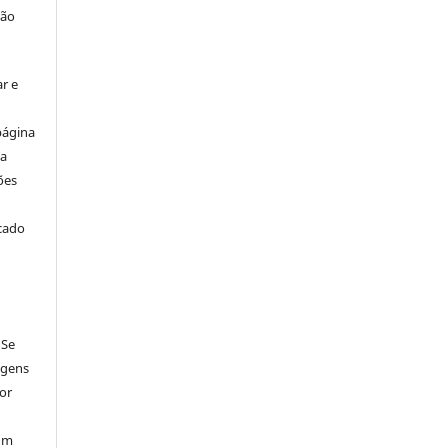
ção
r e
página
ta
ões
icado
 Se
agens
por
num