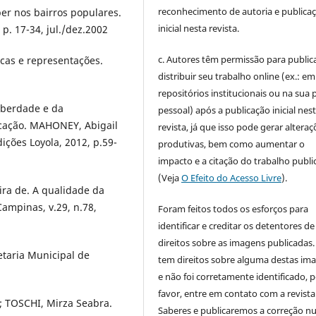
reconhecimento de autoria e publica
er nos bairros populares.
inicial nesta revista.
 p. 17-34, jul./dez.2002
c. Autores têm permissão para publica
icas e representações.
distribuir seu trabalho online (ex.: em
repositórios institucionais ou na sua 
puberdade e da
pessoal) após a publicação inicial nes
ducação. MAHONEY, Abigail
revista, já que isso pode gerar alteraç
ições Loyola, 2012, p.59-
produtivas, bem como aumentar o
impacto e a citação do trabalho publ
(Veja
O Efeito do Acesso Livre
).
ra de. A qualidade da
Campinas, v.29, n.78,
Foram feitos todos os esforços para
identificar e creditar os detentores de
direitos sobre as imagens publicadas.
etaria Municipal de
tem direitos sobre alguma destas im
e não foi corretamente identificado, 
favor, entre em contato com a revista
e; TOSCHI, Mirza Seabra.
Saberes e publicaremos a correção 