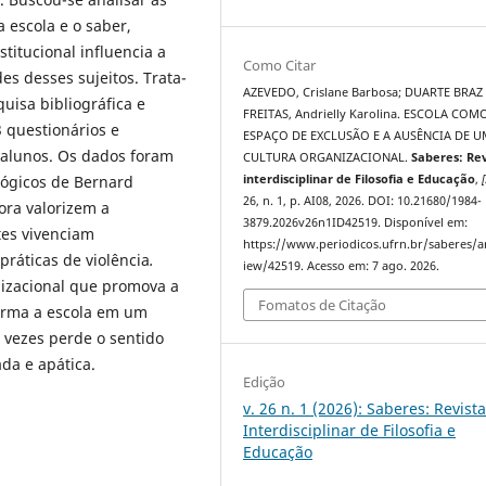
 escola e o saber,
itucional influencia a
Como Citar
es desses sujeitos. Trata-
AZEVEDO, Crislane Barbosa; DUARTE BRAZ
uisa bibliográfica e
FREITAS, Andrielly Karolina. ESCOLA COM
 questionários e
ESPAÇO DE EXCLUSÃO E A AUSÊNCIA DE 
 alunos. Os dados foram
CULTURA ORGANIZACIONAL.
Saberes: Rev
ógicos de Bernard
interdisciplinar de Filosofia e Educação
,
[
26, n. 1, p. AI08, 2026. DOI: 10.21680/1984-
ora valorizem a
3879.2026v26n1ID42519. Disponível em:
tes vivenciam
https://www.periodicos.ufrn.br/saberes/ar
práticas de violência
.
iew/42519. Acesso em: 7 ago. 2026.
nizacional que promova a
Fomatos de Citação
forma a escola em um
 vezes perde o sentido
da e apática.
Edição
v. 26 n. 1 (2026): Saberes: Revist
Interdisciplinar de Filosofia e
Educação