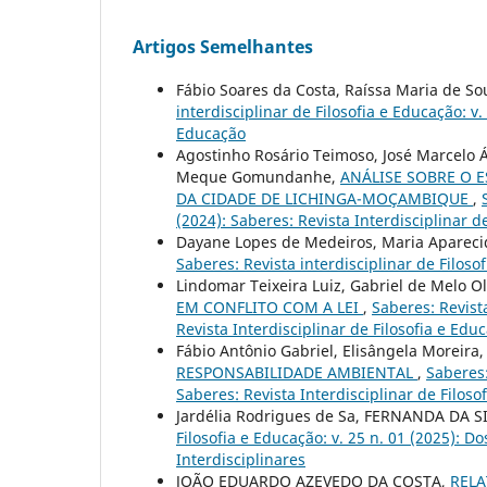
Artigos Semelhantes
Fábio Soares da Costa, Raíssa Maria de S
interdisciplinar de Filosofia e Educação: v.
Educação
Agostinho Rosário Teimoso, José Marcelo Á
Meque Gomundanhe,
ANÁLISE SOBRE O 
DA CIDADE DE LICHINGA-MOÇAMBIQUE
,
(2024): Saberes: Revista Interdisciplinar d
Dayane Lopes de Medeiros, Maria Apareci
Saberes: Revista interdisciplinar de Filoso
Lindomar Teixeira Luiz, Gabriel de Melo Ol
EM CONFLITO COM A LEI
,
Saberes: Revista
Revista Interdisciplinar de Filosofia e Edu
Fábio Antônio Gabriel, Elisângela Moreira,
RESPONSABILIDADE AMBIENTAL
,
Saberes:
Saberes: Revista Interdisciplinar de Filoso
Jardélia Rodrigues de Sa, FERNANDA DA S
Filosofia e Educação: v. 25 n. 01 (2025): 
Interdisciplinares
JOÃO EDUARDO AZEVEDO DA COSTA,
RELA