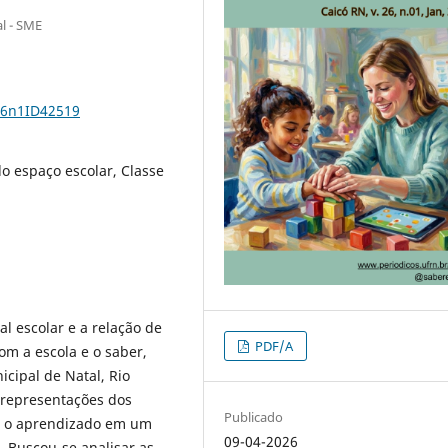
l - SME
26n1ID42519
o espaço escolar, Classe
l escolar e a relação de
PDF/A
om a escola e o saber,
cipal de Natal, Rio
 representações dos
Publicado
a o aprendizado em um
09-04-2026
 Buscou-se analisar as