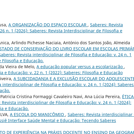
ousa,
A ORGANIZAÇÃO DO ESPAÇO ESCOLAR
,
Saberes: Revista
 26 n. 1 (2026): Saberes: Revista Interdisciplinar de Filosofia e
nica, Arlindo Pichesse Naciaia, António dos Santos João, Almeida
ESTADO DE CONSERVAÇÃO DO LIVRO ESCOLAR EM ESCOLAS PRIMÁ
Saberes: Revista interdisciplinar de Filosofia e Educação: v. 24 n. 1
e Filosofia e Educação.
da Vieira de Melo,
A educação popular versus a escolarização
,
fia e Educação: v. 22 n. 1 (2022): Saberes: Filosofia e Educação
iveira,
A SUBCIDADANIA E A EXCLUSÃO ESCOLAR DO ADOLESCENT
 interdisciplinar de Filosofia e Educação: v. 24 n. 1 (2024): Saberes
cação.
 Patricia Cristina Formaggi Cavaleiro Navi, Ana Lúcia Pereira,
ÉTICA
 Revista interdisciplinar de Filosofia e Educação: v. 24 n. 1 (2024):
fia e Educação.
ILVA,
A ESCOLA DO MANICÔMIO
,
Saberes: Revista interdisciplinar
Dossiê Interface Saúde Mental e Educação: Tecendo Saberes
TO DE EXPERIÊNCIA NA PRÁXIS DOCENTE NO ENSINO DA GEOGRA