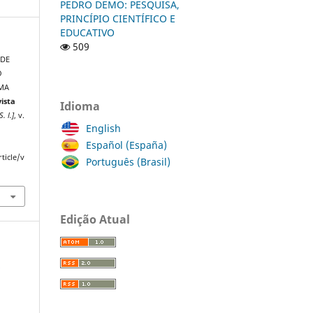
PEDRO DEMO: PESQUISA,
PRINCÍPIO CIENTÍFICO E
EDUCATIVO
509
 DE
O
UMA
ista
Idioma
S. l.]
, v.
English
Español (España)
ticle/v
Português (Brasil)
Edição Atual
a