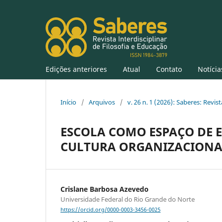
Edições anteriores
Atual
Contato
Notícia
Início
/
Arquivos
/
v. 26 n. 1 (2026): Saberes: Revis
ESCOLA COMO ESPAÇO DE 
CULTURA ORGANIZACIONA
Crislane Barbosa Azevedo
Universidade Federal do Rio Grande do Norte
https://orcid.org/0000-0003-3456-0025