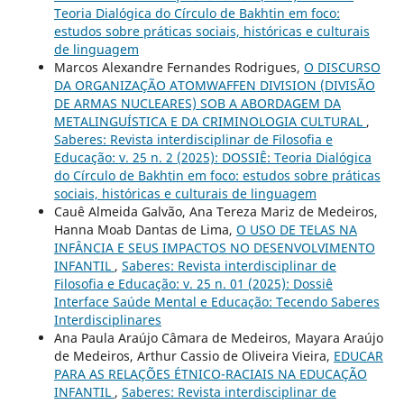
Teoria Dialógica do Círculo de Bakhtin em foco:
estudos sobre práticas sociais, históricas e culturais
de linguagem
Marcos Alexandre Fernandes Rodrigues,
O DISCURSO
DA ORGANIZAÇÃO ATOMWAFFEN DIVISION (DIVISÃO
DE ARMAS NUCLEARES) SOB A ABORDAGEM DA
METALINGUÍSTICA E DA CRIMINOLOGIA CULTURAL
,
Saberes: Revista interdisciplinar de Filosofia e
Educação: v. 25 n. 2 (2025): DOSSIÊ: Teoria Dialógica
do Círculo de Bakhtin em foco: estudos sobre práticas
sociais, históricas e culturais de linguagem
Cauê Almeida Galvão, Ana Tereza Mariz de Medeiros,
Hanna Moab Dantas de Lima,
O USO DE TELAS NA
INFÂNCIA E SEUS IMPACTOS NO DESENVOLVIMENTO
INFANTIL
,
Saberes: Revista interdisciplinar de
Filosofia e Educação: v. 25 n. 01 (2025): Dossiê
Interface Saúde Mental e Educação: Tecendo Saberes
Interdisciplinares
Ana Paula Araújo Câmara de Medeiros, Mayara Araújo
de Medeiros, Arthur Cassio de Oliveira Vieira,
EDUCAR
PARA AS RELAÇÕES ÉTNICO-RACIAIS NA EDUCAÇÃO
INFANTIL
,
Saberes: Revista interdisciplinar de