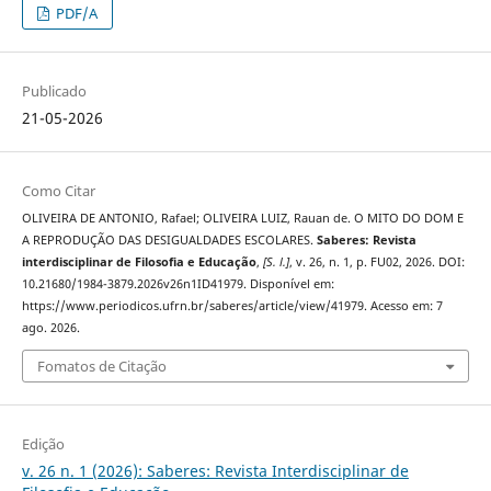
PDF/A
Publicado
21-05-2026
Como Citar
OLIVEIRA DE ANTONIO, Rafael; OLIVEIRA LUIZ, Rauan de. O MITO DO DOM E
A REPRODUÇÃO DAS DESIGUALDADES ESCOLARES.
Saberes: Revista
interdisciplinar de Filosofia e Educação
,
[S. l.]
, v. 26, n. 1, p. FU02, 2026. DOI:
10.21680/1984-3879.2026v26n1ID41979. Disponível em:
https://www.periodicos.ufrn.br/saberes/article/view/41979. Acesso em: 7
ago. 2026.
Fomatos de Citação
Edição
v. 26 n. 1 (2026): Saberes: Revista Interdisciplinar de