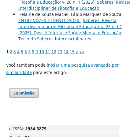
Filosofia e Educação: v. 26 n. 1 (2026): Saberes: Revista
Interdisciplinar de Filosofia e Educação
Helaine de Souza Maciel, Fábio Marques de Souza,
ENTRE VOZES E IDENTIDADES
,
Saberes: Revista
interdisciplinar de Filosofia e Educação: v. 25 n. 01
(2025): Dossiê Interface Saúde Mental e Educação:
Tecendo Saberes Interdisciplinares
1
2
3
4
5
6
7
8
9
10
11
12
13
14
15
>
>>
Você também pode
iniciar uma pesquisa avançada por
similaridade
para este artigo.
Submissão
e-ISSN:
1984-3879