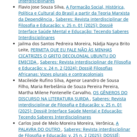
Interdisciplinares
Flavio Jose Souza Silva,
A Formação Social, Histórica,
Política e Cultural do Brasil a partir da Teoria Marxista
da Dependência
,
Saberes: Revista interdisciplinar de
Filosofia e Educação: v. 25 n. 01 (2025): Dossiê
Interface Saúde Mental e Educação: Tecendo Saberes
Interdisciplinares
Jailma dos Santos Pedreira Moreira, Nádja Nayra Brito
Leite,
PERMITA QUE EU FALE NÃO ÀS MINHAS
CICATRIZES O GRITO DECOLONIAL UBUNTU DO
EMICIDA
,
Saberes: Revista interdisciplinar de Filosofia
e Educação: v. 24 n. 2 (2024): Dossiê Filosofias
Africanas: Vozes plurais e contracoloniais
Macileide Rufino Silva, Agenor Leandro de Sousa
Filho, Maria Rerbelânia de Souza Pereira Pereira,
Martha Milene Fontenelle Carvalho,
OS GÊNEROS DO
DISCURSO NA LITERATURA SURDA
,
Saberes: Revista
interdisciplinar de Filosofia e Educação: v. 25 n. 01
(2025): Dossiê Interface Saúde Mental e Educação:
Tecendo Saberes Interdisciplinares
Carlos José de Melo Moreira Moreira, Verônica,
A
PALAVRA DO OUTRO
,
Saberes: Revista interdisciplinar
de Filosofia e Educação: v. 25 n. 2 (2025): DOSSIÊ: