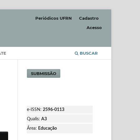
Periódicos UFRN
Cadastro
Acesso
ATE
BUSCAR
SUBMISSÃO
e-ISSN:
2596-0113
Qualis:
A3
Área:
Educação