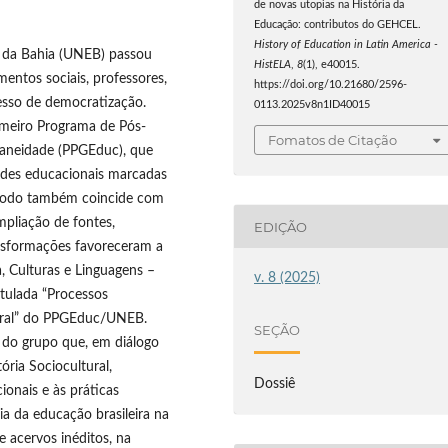
de novas utopias na História da
Educação: contributos do GEHCEL.
History of Education in Latin America -
 da Bahia (UNEB) passou
HistELA
,
8
(1), e40015.
ntos sociais, professores,
https://doi.org/10.21680/2596-
cesso de democratização.
0113.2025v8n1ID40015
rimeiro Programa de Pós-
Fomatos de Citação
aneidade (PPGEduc), que
ades educacionais marcadas
período também coincide com
mpliação de fontes,
EDIÇÃO
nsformações favoreceram a
, Culturas e Linguagens –
v. 8 (2025)
tulada “Processos
tural” do PPGEduc/UNEB.
SEÇÃO
do grupo que, em diálogo
ria Sociocultural,
Dossiê
ionais e às práticas
a da educação brasileira na
e acervos inéditos, na