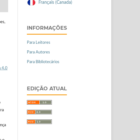
Français (Canada)
pes,
INFORMAÇÕES
Para Leitores
Para Autores
Para Bibliotecários
 4.0
EDIÇÃO ATUAL
e
ira
ença