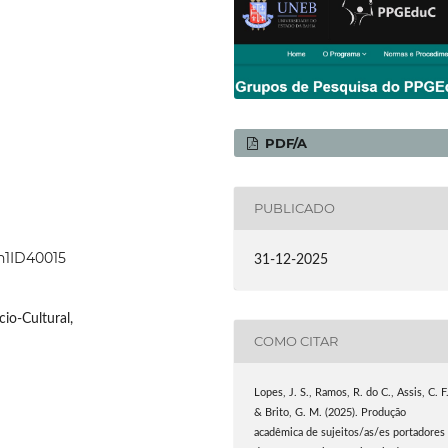
PDF/A
PUBLICADO
8n1ID40015
31-12-2025
io-Cultural,
COMO CITAR
Lopes, J. S., Ramos, R. do C., Assis, C. F.
& Brito, G. M. (2025). Produção
acadêmica de sujeitos/as/es portadores