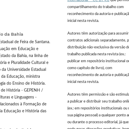
International — CC BY 4.0
que permit
compartilhamento do trabalho com
reconhecimento da autoria e publicaç
inicial nesta revista.
do da Bahia
Autores têm autorização para assumir
contratos adicionais separadamente, p
stadual de Feira de Santana.
distribuição não-exclusiva da versão d
duação em Educação e
trabalho publicada nesta revista (ex.:
tado da Bahia, na linha de
publicar em repositório institucional o
ria e Pluralidade Cultural e
como capítulo de livro), com
 da Universidade Estadual
reconhecimento de autoria e publicaç
 da Educação, ministra
inicial nesta revista.
gia do Ensino de História.
 de História - GEPENH /
Autores têm permissão e são estimul
turas e Linguagens -
a publicar e distribuir seu trabalho onl
elacionados à Formação de
(ex.: em repositórios institucionais ou 
 da Educação e História das
sua página pessoal) a qualquer ponto 
ou durante o processo editorial, já que