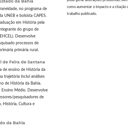
pode gerar alterações produtivas, be
Estado da Bahia
como aumentar o impacto e a citação 
aneidade, no programa de
trabalho publicado.
a UNEB e bolsista CAPES.
raduação em História pela
integrante do grupo de
(GEHCEL). Desenvolve
squisado processos de
rimária primária rural.
l de Feira de Santana
a de ensino de História da
trajetória inclui análises
no de História da Bahia.
 o Ensino Médio. Desenvolve
essores/pesquisadores de
 História, Cultura e
ado da Bahia