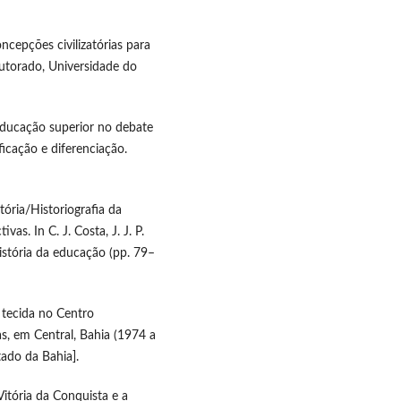
oncepções civilizatórias para
utorado, Universidade do
a educação superior no debate
ficação e diferenciação.
tória/Historiografia da
s. In C. J. Costa, J. J. P.
istória da educação (pp. 79–
r tecida no Centro
, em Central, Bahia (1974 a
ado da Bahia].
Vitória da Conquista e a