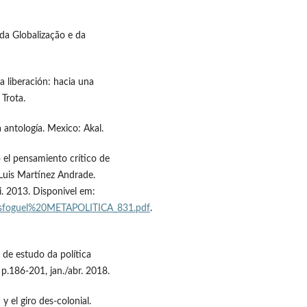
 da Globalização e da
la liberación: hacia una
 Trota.
a antología. Mexico: Akal.
 el pensamiento crítico de
 Luis Martínez Andrade.
ci. 2013. Disponivel em:
osfoguel%20METAPOLITICA_831.pdf
.
 de estudo da política
 p.186-201, jan./abr. 2018.
 el giro des-colonial.