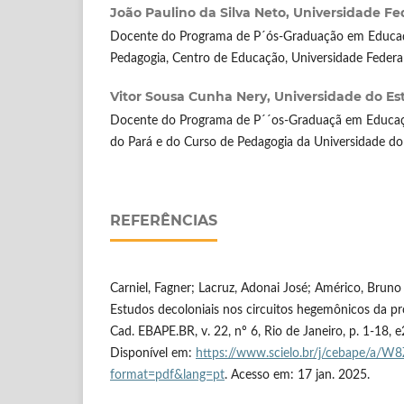
João Paulino da Silva Neto,
Universidade Fe
Docente do Programa de P´ós-Graduação em Educa
Pedagogia, Centro de Educação, Universidade Federa
Vitor Sousa Cunha Nery,
Universidade do E
Docente do Programa de P´´os-Graduaçã em Educaçã
do Pará e do Curso de Pedagogia da Universidade d
REFERÊNCIAS
Carniel, Fagner; Lacruz, Adonai José; Américo, Bruno 
Estudos decoloniais nos circuitos hegemônicos da pr
Cad. EBAPE.BR, v. 22, nº 6, Rio de Janeiro, p. 1-18,
Disponível em:
https://www.scielo.br/j/cebape/a/
format=pdf&lang=pt
. Acesso em: 17 jan. 2025.