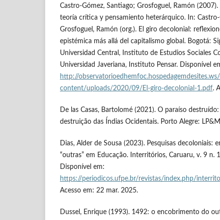
Castro-Gómez, Santiago; Grosfoguel, Ramón (2007). P
teoría crítica y pensamiento heterárquico. In: Castr
Grosfoguel, Ramón (org.). El giro decolonial: reflexio
epistémica más allá del capitalismo global. Bogotá: S
Universidad Central, Instituto de Estudios Sociales 
Universidad Javeriana, Instituto Pensar. Disponível e
http://observatorioedhemfoc.hospedagemdesites.ws/
content/uploads/2020/09/El-giro-decolonial-1.pdf
. 
De las Casas, Bartolomé (2021). O paraíso destruído:
destruição das Índias Ocidentais. Porto Alegre: LP&M
Dias, Alder de Sousa (2023). Pesquisas decoloniais: em
“outras” em Educação. Interritórios, Caruaru, v. 9 n.
Disponível em:
https://periodicos.ufpe.br/revistas/index.php/interr
Acesso em: 22 mar. 2025.
Dussel, Enrique (1993). 1492: o encobrimento do ou