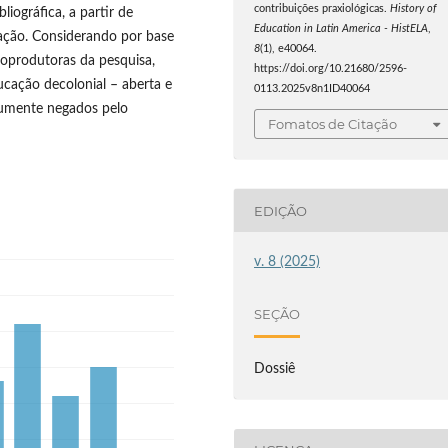
contribuições praxiológicas.
History of
iográfica, a partir de
Education in Latin America - HistELA
,
cação. Considerando por base
8
(1), e40064.
coprodutoras da pesquisa,
https://doi.org/10.21680/2596-
ação decolonial – aberta e
0113.2025v8n1ID40064
mumente negados pelo
Fomatos de Citação
EDIÇÃO
v. 8 (2025)
SEÇÃO
Dossiê