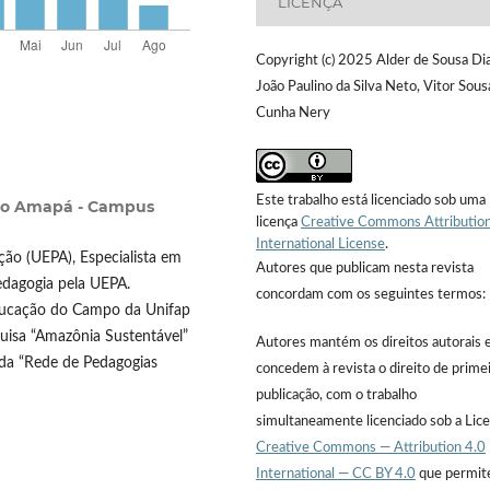
LICENÇA
Copyright (c) 2025 Alder de Sousa Dia
João Paulino da Silva Neto, Vitor Sous
Cunha Nery
Este trabalho está licenciado sob uma
 do Amapá - Campus
licença
Creative Commons Attribution
International License
.
o (UEPA), Especialista em
Autores que publicam nesta revista
edagogia pela UEPA.
concordam com os seguintes termos:
Educação do Campo da Unifap
isa “Amazônia Sustentável”
Autores mantém os direitos autorais 
da “Rede de Pedagogias
concedem à revista o direito de prime
publicação, com o trabalho
simultaneamente licenciado sob a Lic
Creative Commons — Attribution 4.0
International — CC BY 4.0
que permit