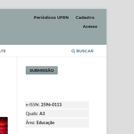
Periódicos UFRN
Cadastro
Acesso
ATE
BUSCAR
SUBMISSÃO
e-ISSN:
2596-0113
Qualis:
A3
Área:
Educação