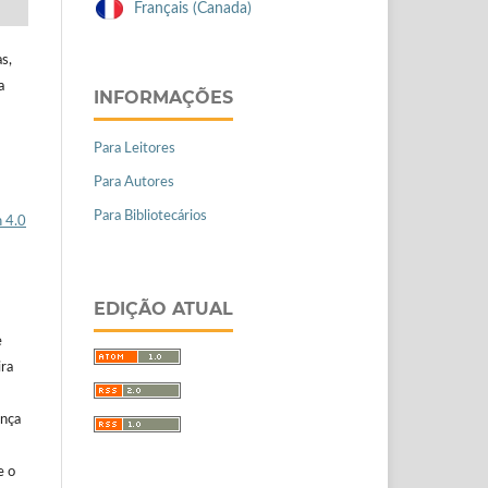
Français (Canada)
s,
a
INFORMAÇÕES
Para Leitores
Para Autores
Para Bibliotecários
 4.0
EDIÇÃO ATUAL
e
ira
ença
e o