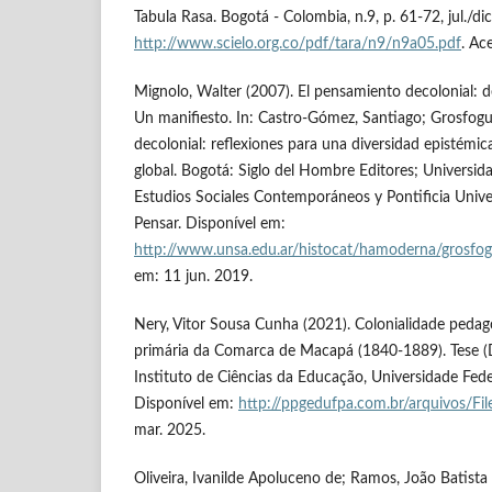
Tabula Rasa. Bogotá - Colombia, n.9, p. 61-72, jul./di
http://www.scielo.org.co/pdf/tara/n9/n9a05.pdf
. Ac
Mignolo, Walter (2007). El pensamiento decolonial: 
Un manifiesto. In: Castro-Gómez, Santiago; Grosfogue
decolonial: reflexiones para una diversidad epistémic
global. Bogotá: Siglo del Hombre Editores; Universida
Estudios Sociales Contemporáneos y Pontificia Univer
Pensar. Disponível em:
http://www.unsa.edu.ar/histocat/hamoderna/grosfo
em: 11 jun. 2019.
Nery, Vitor Sousa Cunha (2021). Colonialidade pedag
primária da Comarca de Macapá (1840-1889). Tese 
Instituto de Ciências da Educação, Universidade Fede
Disponível em:
http://ppgedufpa.com.br/arquivos/File
mar. 2025.
Oliveira, Ivanilde Apoluceno de; Ramos, João Batista 