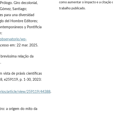
como aumentar o impacto e a citação 
rólogo. Giro decolonial,
trabalho publicado.
o-Gómez, Santiago;
nes para una diversidad
iglo del Hombre Editores;
Contemporáneos y Pontificia
m:
observatorio/wp-
Acesso em: 22 mar. 2025.
 brevíssima relação da
.
 vista de práxis científicas
 18, e259119, p. 1-30, 2023:
itorios/article/view/259119/44388
.
tro: a origem do mito da