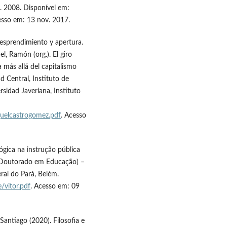
c. 2008. Disponível em:
esso em: 13 nov. 2017.
desprendimiento y apertura.
l, Ramón (org.). El giro
a más allá del capitalismo
d Central, Instituto de
sidad Javeriana, Instituto
guelcastrogomez.pdf
. Acesso
ógica na instrução pública
(Doutorado em Educação) –
ral do Pará, Belém.
/vitor.pdf
. Acesso em: 09
Santiago (2020). Filosofia e