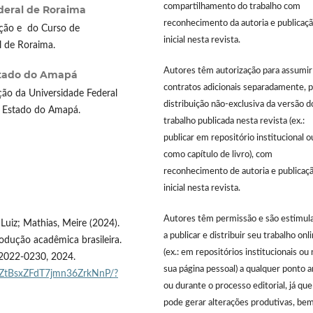
compartilhamento do trabalho com
deral de Roraima
reconhecimento da autoria e publicaç
ção e do Curso de
inicial nesta revista.
l de Roraima.
Autores têm autorização para assumir
stado do Amapá
contratos adicionais separadamente, p
o da Universidade Federal
distribuição não-exclusiva da versão d
o Estado do Amapá.
trabalho publicada nesta revista (ex.:
publicar em repositório institucional o
como capítulo de livro), com
reconhecimento de autoria e publicaç
inicial nesta revista.
Autores têm permissão e são estimul
Luiz; Mathias, Meire (2024).
a publicar e distribuir seu trabalho onl
odução acadêmica brasileira.
(ex.: em repositórios institucionais ou 
 e2022-0230, 2024.
sua página pessoal) a qualquer ponto 
W8ZtBsxZFdT7jmn36ZrkNnP/?
ou durante o processo editorial, já que
pode gerar alterações produtivas, be