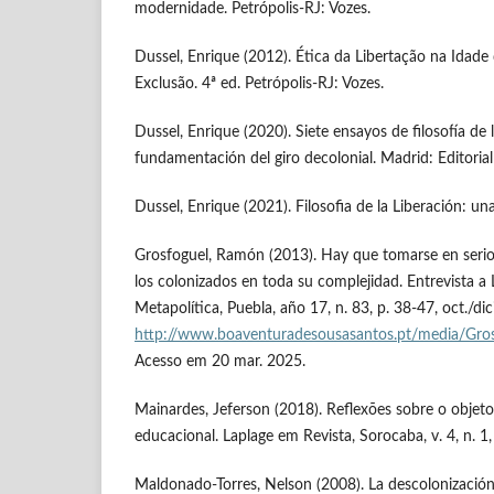
modernidade. Petrópolis-RJ: Vozes.
Dussel, Enrique (2012). Ética da Libertação na Idade
Exclusão. 4ª ed. Petrópolis-RJ: Vozes.
Dussel, Enrique (2020). Siete ensayos de filosofía de 
fundamentación del giro decolonial. Madrid: Editorial
Dussel, Enrique (2021). Filosofia de la Liberación: un
Grosfoguel, Ramón (2013). Hay que tomarse en serio
los colonizados en toda su complejidad. Entrevista a
Metapolítica, Puebla, año 17, n. 83, p. 38-47, oct./di
http://www.boaventuradesousasantos.pt/media/Gr
Acesso em 20 mar. 2025.
Mainardes, Jeferson (2018). Reflexões sobre o objeto
educacional. Laplage em Revista, Sorocaba, v. 4, n. 1,
Maldonado-Torres, Nelson (2008). La descolonización y