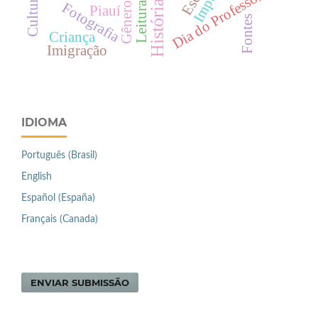
Império
Dia do Professor
Leitura
Fotografia
Gênero
Piauí
Fontes
Criança
Imigração
IDIOMA
Português (Brasil)
English
Español (España)
Français (Canada)
ENVIAR SUBMISSÃO