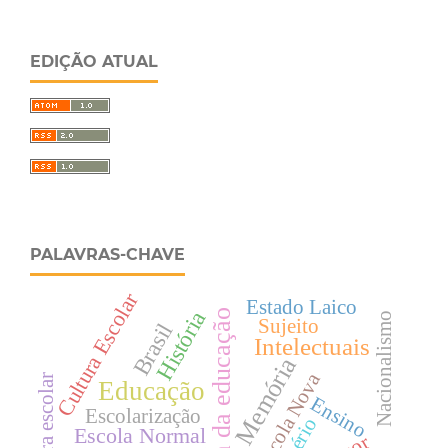
EDIÇÃO ATUAL
PALAVRAS-CHAVE
Cultura Escolar
Estado Laico
História
História da educação
Nacionalismo
Sujeito
Brasil
Intelectuais
Memória
Escola Nova
Cultura escolar
Educação
Ensino
Escolarização
Escola Normal