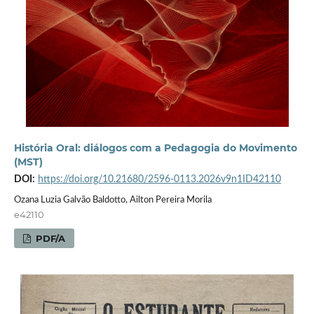
História Oral: diálogos com a Pedagogia do Movimento
(MST)
DOI:
https://doi.org/10.21680/2596-0113.2026v9n1ID42110
Ozana Luzia Galvão Baldotto, Ailton Pereira Morila
e42110
PDF/A