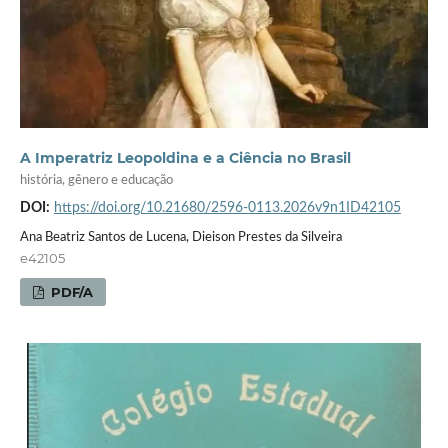
A Imperatriz Leopoldina e a Ciência no Brasil
história, gênero e educação
DOI:
https://doi.org/10.21680/2596-0113.2026v9n1ID42105
Ana Beatriz Santos de Lucena, Dieison Prestes da Silveira
e42105
PDF/A