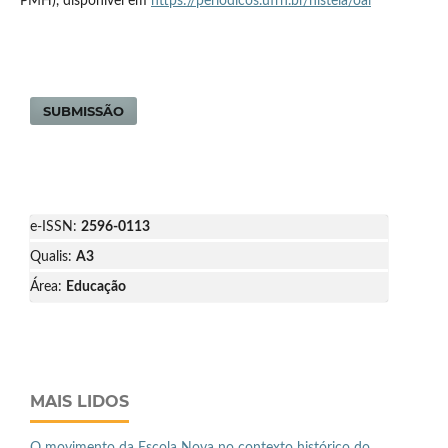
PMH), disponível em
https://periodicos.ufrn.br/histela/oai
SUBMISSÃO
e-ISSN:
2596-0113
Qualis:
A3
Área:
Educação
MAIS LIDOS
O movimento da Escola Nova no contexto histórico do