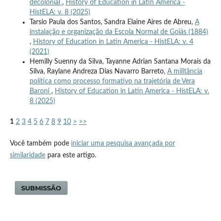
decolonial
,
History of Education in Latin America -
HistELA: v. 8 (2025)
Tarsio Paula dos Santos, Sandra Elaine Aires de Abreu,
A
instalação e organização da Escola Normal de Goiás (1884)
,
History of Education in Latin America - HistELA: v. 4
(2021)
Hemilly Suenny da Silva, Tayanne Adrian Santana Morais da
Silva, Raylane Andreza Dias Navarro Barreto,
A militância
política como processo formativo na trajetória de Vera
Baroni
,
History of Education in Latin America - HistELA: v.
8 (2025)
1
2
3
4
5
6
7
8
9
10
>
>>
Você também pode
iniciar uma pesquisa avançada por
similaridade
para este artigo.
SUBMISSÃO