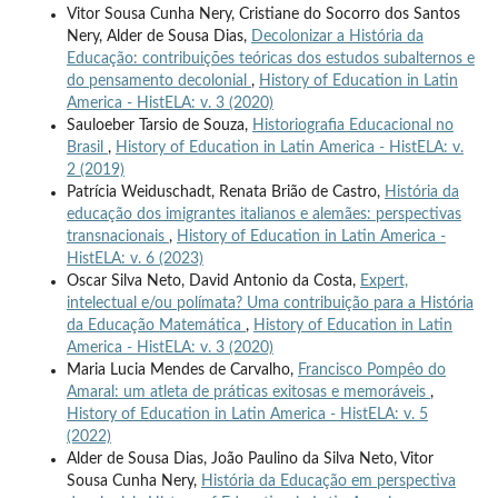
Vitor Sousa Cunha Nery, Cristiane do Socorro dos Santos
Nery, Alder de Sousa Dias,
Decolonizar a História da
Educação: contribuições teóricas dos estudos subalternos e
do pensamento decolonial
,
History of Education in Latin
America - HistELA: v. 3 (2020)
Sauloeber Tarsio de Souza,
Historiografia Educacional no
Brasil
,
History of Education in Latin America - HistELA: v.
2 (2019)
Patrícia Weiduschadt, Renata Brião de Castro,
História da
educação dos imigrantes italianos e alemães: perspectivas
transnacionais
,
History of Education in Latin America -
HistELA: v. 6 (2023)
Oscar Silva Neto, David Antonio da Costa,
Expert,
intelectual e/ou polímata? Uma contribuição para a História
da Educação Matemática
,
History of Education in Latin
America - HistELA: v. 3 (2020)
Maria Lucia Mendes de Carvalho,
Francisco Pompêo do
Amaral: um atleta de práticas exitosas e memoráveis
,
History of Education in Latin America - HistELA: v. 5
(2022)
Alder de Sousa Dias, João Paulino da Silva Neto, Vitor
Sousa Cunha Nery,
História da Educação em perspectiva