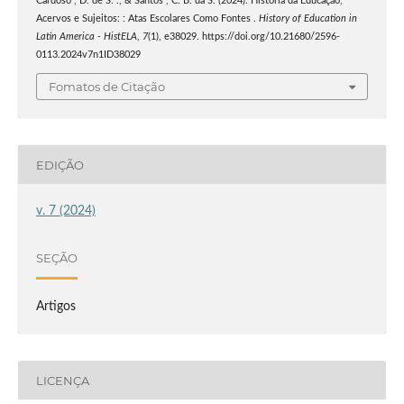
Cardoso , D. de S. ., & Santos , C. B. da S. (2024). História da Educação,
Acervos e Sujeitos: : Atas Escolares Como Fontes .
History of Education in
Latin America - HistELA
,
7
(1), e38029. https://doi.org/10.21680/2596-
0113.2024v7n1ID38029
Fomatos de Citação
EDIÇÃO
v. 7 (2024)
SEÇÃO
Artigos
LICENÇA