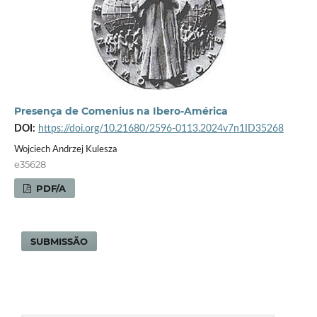
Presença de Comenius na Ibero-América
DOI:
https://doi.org/10.21680/2596-0113.2024v7n1ID35268
Wojciech Andrzej Kulesza
e35628
PDF/A
SUBMISSÃO