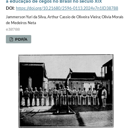
a educação de cegos no Brasil no século XIX
DOI:
https://doi.org/10.21680/2596-0113.2024v7n1ID38788
Jammerson Yuri da Silva, Arthur Cassio de Oliveira Vieira; Olivia Morais
de Medeiros Neta
e38788
PDF/A