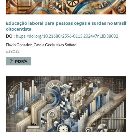
Educação laboral para pessoas cegas e surdas no Brasil
oitocentista
DOI:
https://doi.org/10.21680/2596-0113.2024v7n1ID38032
Flávio Gonzalez, Cassia Geciauskas Sofiato
e38032
PDF/A