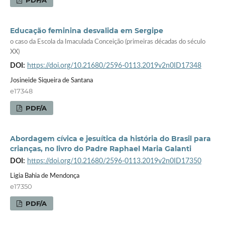
PDF/A
Educação feminina desvalida em Sergipe
o caso da Escola da Imaculada Conceição (primeiras décadas do século
XX)
DOI:
https://doi.org/10.21680/2596-0113.2019v2n0ID17348
Josineide Siqueira de Santana
e17348
PDF/A
Abordagem cívica e jesuítica da história do Brasil para
crianças, no livro do Padre Raphael Maria Galanti
DOI:
https://doi.org/10.21680/2596-0113.2019v2n0ID17350
Ligia Bahia de Mendonça
e17350
PDF/A