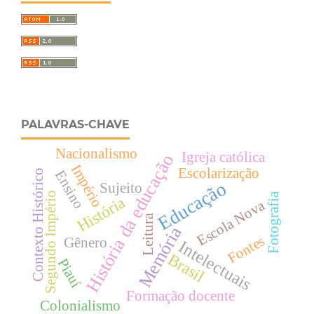
PALAVRAS-CHAVE
Nacionalismo
Igreja católica
História da educação
Império
Escolarização
Ensino
Contexto Histórico
Educação
Sujeito
Segundo Império
Fotografia
História
Escola Nova
Leitura
Memória
Fontes
Gênero
Intelectuais
Brasil
Piauí
Formação docente
Colonialismo