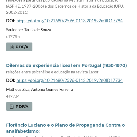
reflexões a partir das publicações da Revista História da Educação
(ASPHE, 1997-2006) e dos Cadernos de História da Educação (UFU,
2002-2011)
DOI:
https://doi.org/10.21680/2596-0113.2019v2n0ID17794
Sauloeber Tarsio de Souza
e17794
PDF/A
Dilemas da experiência liceal em Portugal (1950-1970)
relações entre psicanálise e educação na revista Labor
DOI:
https://doi.org/10.21680/2596-0113.2019v2n0ID17734
Matheus Zica, António Gomes Ferreira
e17734
PDF/A
Florêncio Luciano e o Plano de Propaganda Contra o
analfabetismo: