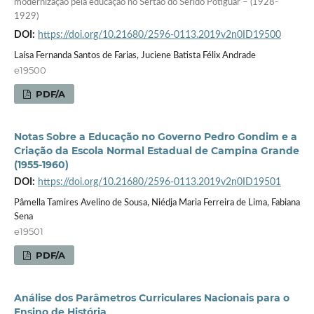
modernização pela educação no Sertão do Seridó Potiguar – (1928-
1929)
DOI:
https://doi.org/10.21680/2596-0113.2019v2n0ID19500
Laísa Fernanda Santos de Farias, Juciene Batista Félix Andrade
e19500
PDF/A
Notas Sobre a Educação no Governo Pedro Gondim e a
Criação da Escola Normal Estadual de Campina Grande
(1955-1960)
DOI:
https://doi.org/10.21680/2596-0113.2019v2n0ID19501
Pâmella Tamires Avelino de Sousa, Niédja Maria Ferreira de Lima, Fabiana
Sena
e19501
PDF/A
Análise dos Parâmetros Curriculares Nacionais para o
Ensino de História