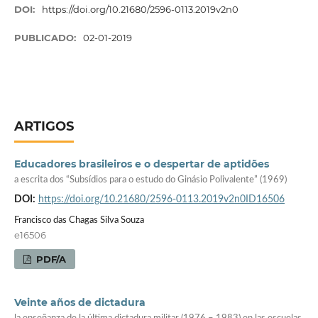
DOI:
https://doi.org/10.21680/2596-0113.2019v2n0
PUBLICADO:
02-01-2019
ARTIGOS
Educadores brasileiros e o despertar de aptidões
a escrita dos “Subsídios para o estudo do Ginásio Polivalente” (1969)
DOI:
https://doi.org/10.21680/2596-0113.2019v2n0ID16506
Francisco das Chagas Silva Souza
e16506
PDF/A
Veinte años de dictadura