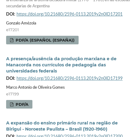
la enseñanza de la última dictadura militar (1976 – 1983) en las escuelas
secundarias de Argentina
DOI:
https://doi.org/10.21680/2596-0113.2019v2n0ID17201
Gonzalo Amézola
e17201
PDF/A (ESPAÑOL (ESPAÑA))
A presença/ausência da produção marxiana e de
Manacorda nos currículos de pedagogia das
universidades federais
DOI:
https://doi.org/10.21680/2596-0113.2019v2n0ID17199
Marco Antonio de Oliveira Gomes
e17199
PDF/A
A expansão do ensino primário rural na região de
Birigui - Noroeste Paulista – Brasil (1920-1960)
DOI:
https://doi.org/10.21680/2596-0113.2019v2n0ID17200