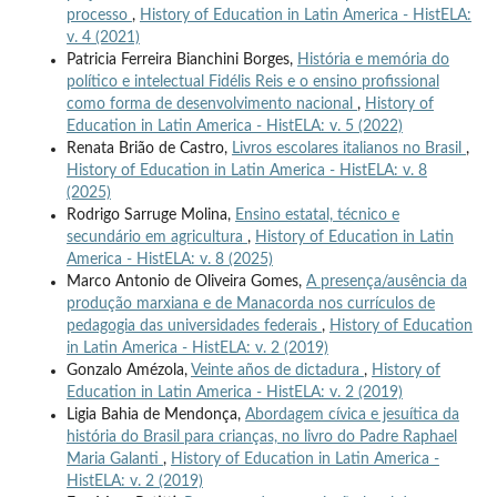
processo
,
History of Education in Latin America - HistELA:
v. 4 (2021)
Patricia Ferreira Bianchini Borges,
História e memória do
político e intelectual Fidélis Reis e o ensino profissional
como forma de desenvolvimento nacional
,
History of
Education in Latin America - HistELA: v. 5 (2022)
Renata Brião de Castro,
Livros escolares italianos no Brasil
,
History of Education in Latin America - HistELA: v. 8
(2025)
Rodrigo Sarruge Molina,
Ensino estatal, técnico e
secundário em agricultura
,
History of Education in Latin
America - HistELA: v. 8 (2025)
Marco Antonio de Oliveira Gomes,
A presença/ausência da
produção marxiana e de Manacorda nos currículos de
pedagogia das universidades federais
,
History of Education
in Latin America - HistELA: v. 2 (2019)
Gonzalo Amézola,
Veinte años de dictadura
,
History of
Education in Latin America - HistELA: v. 2 (2019)
Ligia Bahia de Mendonça,
Abordagem cívica e jesuítica da
história do Brasil para crianças, no livro do Padre Raphael
Maria Galanti
,
History of Education in Latin America -
HistELA: v. 2 (2019)