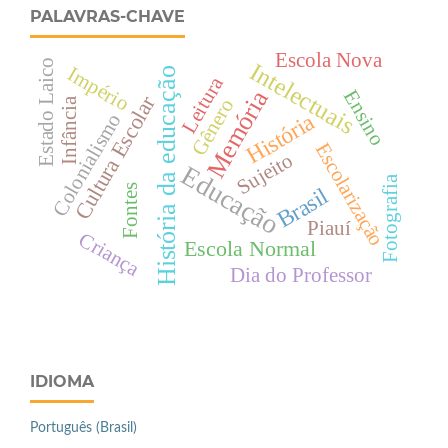
PALAVRAS-CHAVE
Escola Nova
Estado Laico
Intelectuais
Império
História da educação
Leitura
Memória
Ensino
Cultura Escolar
Gênero
Infância
Colonialismo
História
Escolarização
Sujeito
Educação
Fotografia
Fontes
Brasil
Piauí
Criança
Escola Normal
Dia do Professor
IDIOMA
Português (Brasil)