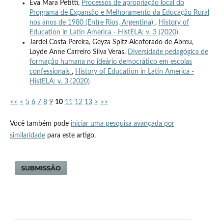
Eva Mara Petitti,
Processos de apropriação local do
Programa de Expansão e Melhoramento da Educação Rural
nos anos de 1980 (Entre Rios, Argentina)
,
History of
Education in Latin America - HistELA: v. 3 (2020)
Jardel Costa Pereira, Geyza Spitz Alcoforado de Abreu,
Loyde Anne Carreiro Silva Veras,
Diversidade pedagógica de
formação humana no ideário democrático em escolas
confessionais
,
History of Education in Latin America -
HistELA: v. 3 (2020)
<<
<
5
6
7
8
9
10
11
12
13
>
>>
Você também pode
iniciar uma pesquisa avançada por
similaridade
para este artigo.
SUBMISSÃO