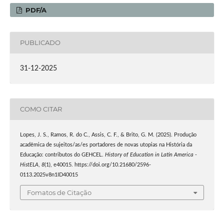
PDF/A
PUBLICADO
31-12-2025
COMO CITAR
Lopes, J. S., Ramos, R. do C., Assis, C. F., & Brito, G. M. (2025). Produção
acadêmica de sujeitos/as/es portadores de novas utopias na História da
Educação: contributos do GEHCEL.
History of Education in Latin America -
HistELA
,
8
(1), e40015. https://doi.org/10.21680/2596-
0113.2025v8n1ID40015
Fomatos de Citação