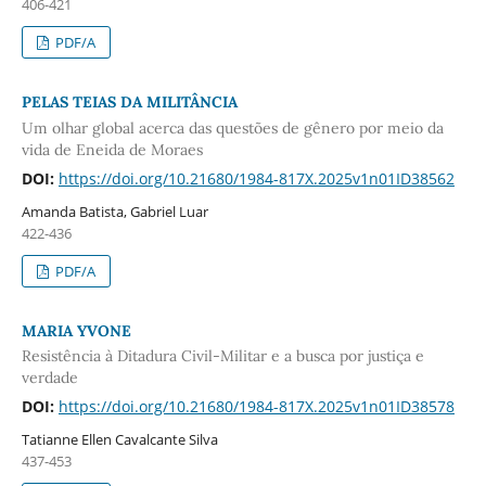
406-421
PDF/A
PELAS TEIAS DA MILITÂNCIA
Um olhar global acerca das questões de gênero por meio da
vida de Eneida de Moraes
DOI:
https://doi.org/10.21680/1984-817X.2025v1n01ID38562
Amanda Batista, Gabriel Luar
422-436
PDF/A
MARIA YVONE
Resistência à Ditadura Civil-Militar e a busca por justiça e
verdade
DOI:
https://doi.org/10.21680/1984-817X.2025v1n01ID38578
Tatianne Ellen Cavalcante Silva
437-453