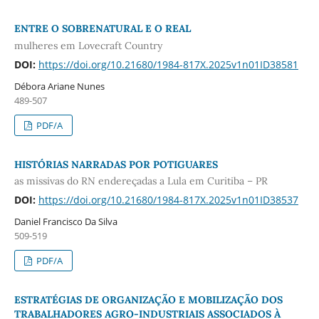
ENTRE O SOBRENATURAL E O REAL
mulheres em Lovecraft Country
DOI:
https://doi.org/10.21680/1984-817X.2025v1n01ID38581
Débora Ariane Nunes
489-507
PDF/A
HISTÓRIAS NARRADAS POR POTIGUARES
as missivas do RN endereçadas a Lula em Curitiba – PR
DOI:
https://doi.org/10.21680/1984-817X.2025v1n01ID38537
Daniel Francisco Da Silva
509-519
PDF/A
ESTRATÉGIAS DE ORGANIZAÇÃO E MOBILIZAÇÃO DOS
TRABALHADORES AGRO-INDUSTRIAIS ASSOCIADOS À