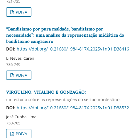
721-735
PDF/A
“Banditismo por pura maldade, banditismo por
necessidade”: uma análise da representação midiática do
banditismo cangaceiro
DOI:
https://doi.org/10.21680/1984-817X.2025v1n01ID38416
Li Neves, Caren
736-749
PDF/A
VIRGULINO, VITALINO E GONZAGÃO:
um estudo sobre as representações do sertão nordestino.
DOI:
https://doi.org/10.21680/1984-817X.2025v1n01ID38532
José Cunha Lima
750-765
PDF/A