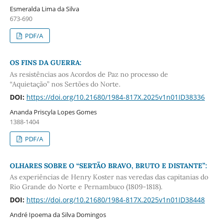
Esmeralda Lima da Silva
673-690
PDF/A
OS FINS DA GUERRA:
As resistências aos Acordos de Paz no processo de
“Aquietação” nos Sertões do Norte.
DOI:
https://doi.org/10.21680/1984-817X.2025v1n01ID38336
Ananda Priscyla Lopes Gomes
1388-1404
PDF/A
OLHARES SOBRE O “SERTÃO BRAVO, BRUTO E DISTANTE”:
As experiências de Henry Koster nas veredas das capitanias do
Rio Grande do Norte e Pernambuco (1809-1818).
DOI:
https://doi.org/10.21680/1984-817X.2025v1n01ID38448
André Ipoema da Silva Domingos