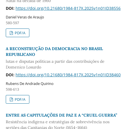
Natal na década de 1960
DOI:
https://doi.org/10.21680/1984-817X.2025v1n01ID38556
Daniel Veras de Araujo
580-597
PDF/A
A RECONSTRUÇÃO DA DEMOCRACIA NO BRASIL
REPUBLICANO
lutas e disputas políticas a partir das contribuições de
Domenico Losurdo
DOI:
https://doi.org/10.21680/1984-817X.2025v1n01ID38460
Rubens De Andrade Quirino
598-613
PDF/A
ENTRE AS CAPITULAÇÕES DE PAZ E A “CRUEL GUERRA”
Resistência indígena e estratégias de sobrevivência nos
sertões das Capitanias do Norte (1654-1664)