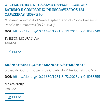
O BOTAS FORA DE TUA ALMA OS TEUS PECADOS?
BATISMO E COMPADRIO DE ESCRAVIZADOS EM
CAJAZEIRAS (1859-1870)
"Cleanse Your Soul of Sins? Baptism and of Crony Enslaved
People in Cajazeiras (1859–1870)"
DOI:
https://doi.org/10.21680/1984-817X.2025v1n01ID38449
EVERSON MOURA SILVA
949-964
PDF/A
BRANCO-MESTIÇO OU BRANCO-NÃO-BRANCO?
o caso de Odilon Lébarre da Cidade do Príncipe, século XIX
DOI:
https://doi.org/10.21680/1984-817X.2025v1n01ID38555
Maiara Araújo
965-982
PDF/A