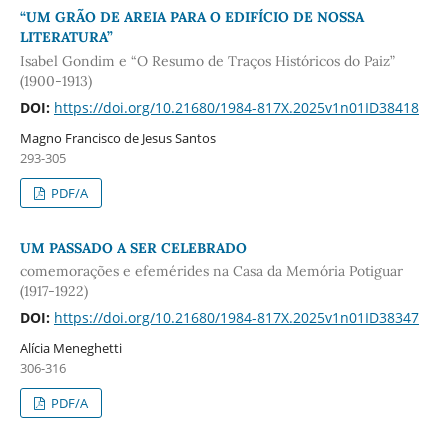
“UM GRÃO DE AREIA PARA O EDIFÍCIO DE NOSSA
LITERATURA”
Isabel Gondim e “O Resumo de Traços Históricos do Paiz”
(1900-1913)
DOI:
https://doi.org/10.21680/1984-817X.2025v1n01ID38418
Magno Francisco de Jesus Santos
293-305
PDF/A
UM PASSADO A SER CELEBRADO
comemorações e efemérides na Casa da Memória Potiguar
(1917-1922)
DOI:
https://doi.org/10.21680/1984-817X.2025v1n01ID38347
Alícia Meneghetti
306-316
PDF/A