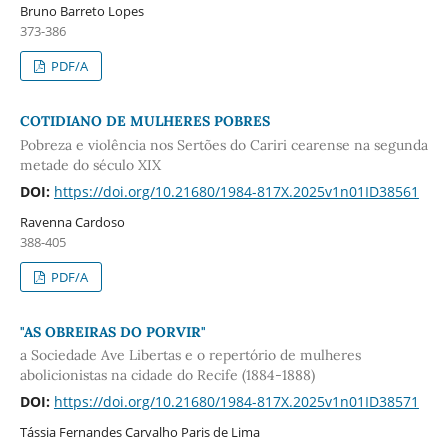
Bruno Barreto Lopes
373-386
PDF/A
COTIDIANO DE MULHERES POBRES
Pobreza e violência nos Sertões do Cariri cearense na segunda
metade do século XIX
DOI:
https://doi.org/10.21680/1984-817X.2025v1n01ID38561
Ravenna Cardoso
388-405
PDF/A
"AS OBREIRAS DO PORVIR"
a Sociedade Ave Libertas e o repertório de mulheres
abolicionistas na cidade do Recife (1884-1888)
DOI:
https://doi.org/10.21680/1984-817X.2025v1n01ID38571
Tássia Fernandes Carvalho Paris de Lima