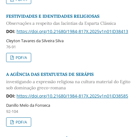
FESTIVIDADES E IDENTIDADES RELIGIOSAS
Observações a respeito das Jacíntias da Esparta Clássica
DOI:
https://doi.org/10.21680/1984-817X.2025v1n01ID38413
Cleyton Tavares da Silveira Silva
76-91
PDF/A
A AGÊNCIA DAS ESTATUETAS DE SERÁPIS
investigando a expressão religiosa na cultura material do Egito
sob dominação greco-romana
DOI:
https://doi.org/10.21680/1984-817X.2025v1n01ID38585
Danillo Melo da Fonseca
92-104
PDF/A