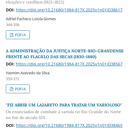
eleições e conflitos (1821-1822)
DOI:
https://doi.org/10.21680/1984-817X.2025v1n01ID38617
Adriel Pacheco Loiola Gomes
344-358
PDF/A
A ADMINISTRAÇÃO DA JUSTIÇA NORTE-RIO-GRANDENSE
FRENTE AO FLAGELO DAS SECAS (1830-1880)
DOI:
https://doi.org/10.21680/1984-817X.2025v1n01ID38567
Yasmim Azevedo da Silva
359-372
PDF/A
"FIZ ABRIR UM LAZARETO PARA TRATAR UM VARIOLOSO"
Os enunciados de combate à varíola no Rio Grande do Norte
no fim do século XIX
DOI:
https://doi.org/10.21680/1984-817X.2025v1n01ID38465