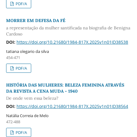
PDF/A
MORRER EM DEFESA DA FÉ
a representação da mulher santificada na biografia de Benigna
Cardoso
DOI:
https://doi.org/10.21680/1984-817X.2025v1n01ID38538
tatiana olegario da silva
454-471
PDF/A
HISTÓRIA DAS MULHERES: BELEZA FEMININA ATRAVÉS
DA REVISTA A CENA MUDA - 1940
De onde vem essa beleza?
DOI:
https://doi.org/10.21680/1984-817X.2025v1n01ID38564
Natália Correia de Melo
472-488
PDF/A