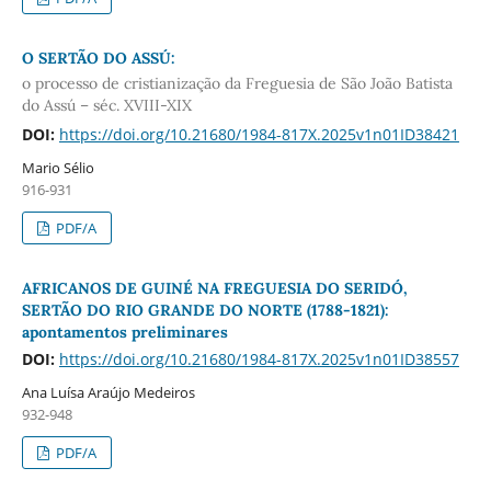
O SERTÃO DO ASSÚ:
o processo de cristianização da Freguesia de São João Batista
do Assú – séc. XVIII-XIX
DOI:
https://doi.org/10.21680/1984-817X.2025v1n01ID38421
Mario Sélio
916-931
PDF/A
AFRICANOS DE GUINÉ NA FREGUESIA DO SERIDÓ,
SERTÃO DO RIO GRANDE DO NORTE (1788-1821):
apontamentos preliminares
DOI:
https://doi.org/10.21680/1984-817X.2025v1n01ID38557
Ana Luísa Araújo Medeiros
932-948
PDF/A