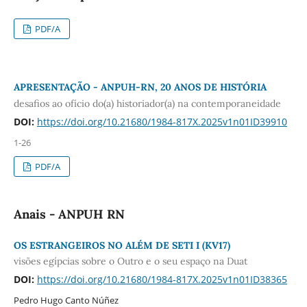
PDF/A
APRESENTAÇÃO - ANPUH-RN, 20 ANOS DE HISTÓRIA
desafios ao ofício do(a) historiador(a) na contemporaneidade
DOI:
https://doi.org/10.21680/1984-817X.2025v1n01ID39910
1-26
PDF/A
Anais - ANPUH RN
OS ESTRANGEIROS NO ALÉM DE SETI I (KV17)
visões egípcias sobre o Outro e o seu espaço na Duat
DOI:
https://doi.org/10.21680/1984-817X.2025v1n01ID38365
Pedro Hugo Canto Núñez