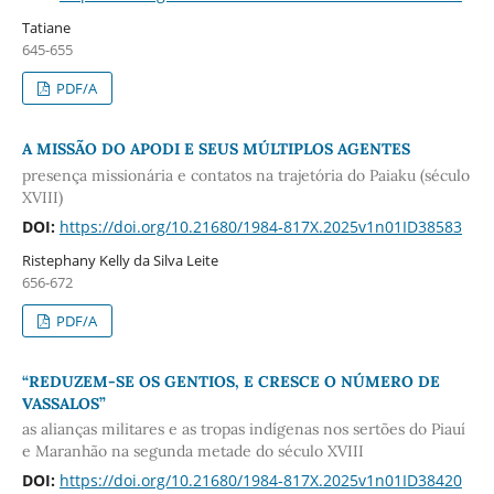
Tatiane
645-655
PDF/A
A MISSÃO DO APODI E SEUS MÚLTIPLOS AGENTES
presença missionária e contatos na trajetória do Paiaku (século
XVIII)
DOI:
https://doi.org/10.21680/1984-817X.2025v1n01ID38583
Ristephany Kelly da Silva Leite
656-672
PDF/A
“REDUZEM-SE OS GENTIOS, E CRESCE O NÚMERO DE
VASSALOS”
as alianças militares e as tropas indígenas nos sertões do Piauí
e Maranhão na segunda metade do século XVIII
DOI:
https://doi.org/10.21680/1984-817X.2025v1n01ID38420