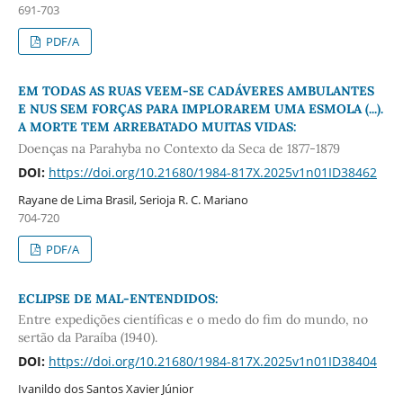
691-703
PDF/A
EM TODAS AS RUAS VEEM-SE CADÁVERES AMBULANTES
E NUS SEM FORÇAS PARA IMPLORAREM UMA ESMOLA (...).
A MORTE TEM ARREBATADO MUITAS VIDAS:
Doenças na Parahyba no Contexto da Seca de 1877-1879
DOI:
https://doi.org/10.21680/1984-817X.2025v1n01ID38462
Rayane de Lima Brasil, Serioja R. C. Mariano
704-720
PDF/A
ECLIPSE DE MAL-ENTENDIDOS:
Entre expedições científicas e o medo do fim do mundo, no
sertão da Paraíba (1940).
DOI:
https://doi.org/10.21680/1984-817X.2025v1n01ID38404
Ivanildo dos Santos Xavier Júnior