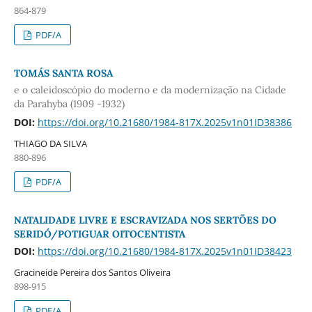
864-879
PDF/A
TOMÁS SANTA ROSA
e o caleidoscópio do moderno e da modernização na Cidade
da Parahyba (1909 -1932)
DOI:
https://doi.org/10.21680/1984-817X.2025v1n01ID38386
THIAGO DA SILVA
880-896
PDF/A
NATALIDADE LIVRE E ESCRAVIZADA NOS SERTÕES DO
SERIDÓ/POTIGUAR OITOCENTISTA
DOI:
https://doi.org/10.21680/1984-817X.2025v1n01ID38423
Gracineide Pereira dos Santos Oliveira
898-915
PDF/A