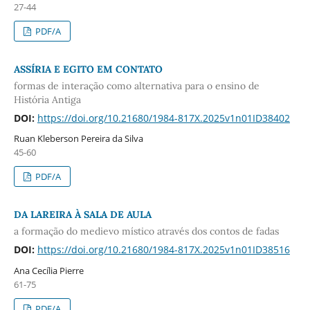
27-44
PDF/A
ASSÍRIA E EGITO EM CONTATO
formas de interação como alternativa para o ensino de
História Antiga
DOI:
https://doi.org/10.21680/1984-817X.2025v1n01ID38402
Ruan Kleberson Pereira da Silva
45-60
PDF/A
DA LAREIRA À SALA DE AULA
a formação do medievo místico através dos contos de fadas
DOI:
https://doi.org/10.21680/1984-817X.2025v1n01ID38516
Ana Cecília Pierre
61-75
PDF/A