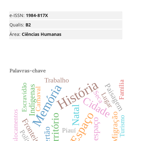
e-ISSN:
1984-817X
Qualis:
B2
Área:
Ciências Humanas
Palavras-chave
Trabalho
História
Família
Memória
Paisagem
Escravidão
Indígenas
Carnaval
Seca
Lugar
Cidade
Natal
Deslocamentos
Espaço
Migração
Território
Turismo
Fronteiras
espaço
Sertão
Piauí
Política