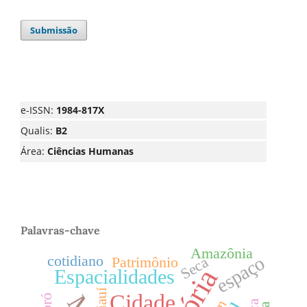
Submissão
e-ISSN:
1984-817X
Qualis:
B2
Área:
Ciências Humanas
Palavras-chave
Amazônia
cotidiano
espaço
Seca
Patrimônio
Espacialidades
Piauí
Cidade