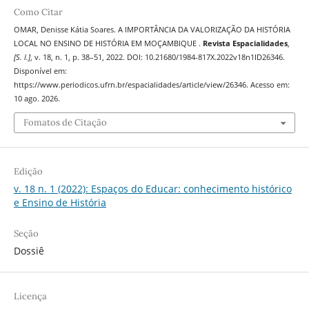
Como Citar
OMAR, Denisse Kátia Soares. A IMPORTÂNCIA DA VALORIZAÇÃO DA HISTÓRIA
LOCAL NO ENSINO DE HISTÓRIA EM MOÇAMBIQUE .
Revista Espacialidades
,
[S. l.]
, v. 18, n. 1, p. 38–51, 2022. DOI: 10.21680/1984-817X.2022v18n1ID26346.
Disponível em:
https://www.periodicos.ufrn.br/espacialidades/article/view/26346. Acesso em:
10 ago. 2026.
Fomatos de Citação
Edição
v. 18 n. 1 (2022): Espaços do Educar: conhecimento histórico
e Ensino de História
Seção
Dossiê
Licença