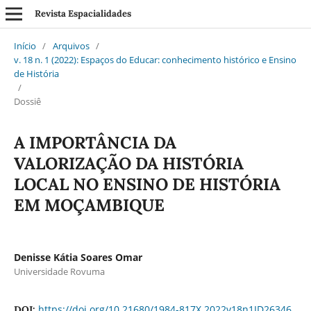
Revista Espacialidades
Início
/
Arquivos
/
v. 18 n. 1 (2022): Espaços do Educar: conhecimento histórico e Ensino
de História
/
Dossiê
A IMPORTÂNCIA DA
VALORIZAÇÃO DA HISTÓRIA
LOCAL NO ENSINO DE HISTÓRIA
EM MOÇAMBIQUE
Denisse Kátia Soares Omar
Universidade Rovuma
https://doi.org/10.21680/1984-817X.2022v18n1ID26346
DOI: