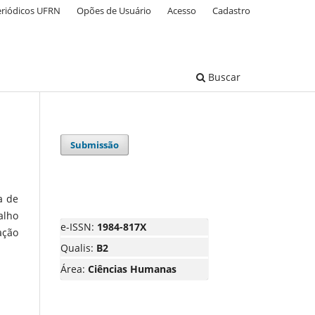
eriódicos UFRN
Opões de Usuário
Acesso
Cadastro
Buscar
Submissão
a de
alho
e-ISSN:
1984-817X
ação
Qualis:
B2
Área:
Ciências Humanas