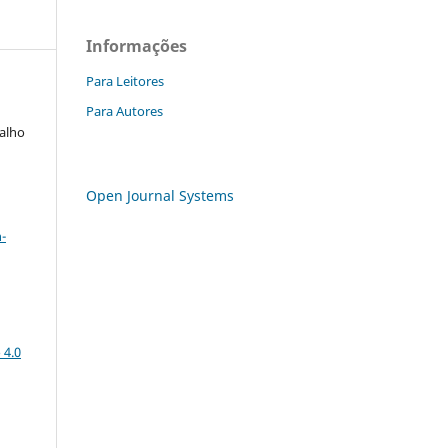
Informações
Para Leitores
Para Autores
valho
Open Journal Systems
a
-
 4.0
: