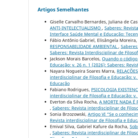
Artigos Semelhantes
Giselle Carvalho Bernardes, Juliana de Ca
ANTI-INTELECTUALISMO
,
Saberes: Revista
Interface Saúde Mental e Educação: Tecen
Fábio Antônio Gabriel, Elisângela Moreira,
RESPONSABILIDADE AMBIENTAL
,
Saberes:
Saberes: Revista Interdisciplinar de Filoso
Jackson Morais Barcelos,
Quando o código
Educação: v. 26 n. 1 (2026): Saberes: Revis
Nayara Nogueira Soares Marra,
RELAÇÕES
interdisciplinar de Filosofia e Educação: v.
Educação
Fabiano Rodrigues,
PSICOLOGIA EXISTEN
interdisciplinar de Filosofia e Educação: v.
Everton da Silva Rocha,
A MORTE NADA É P
,
Saberes: Revista interdisciplinar de Filos
Sonia Brzozowski,
Artigo VI “Se o conhecim
Revista interdisciplinar de Filosofia e Educ
Emival Silva, Gabriel Kafure da Rocha,
Sob
,
Saberes: Revista interdisciplinar de Filos