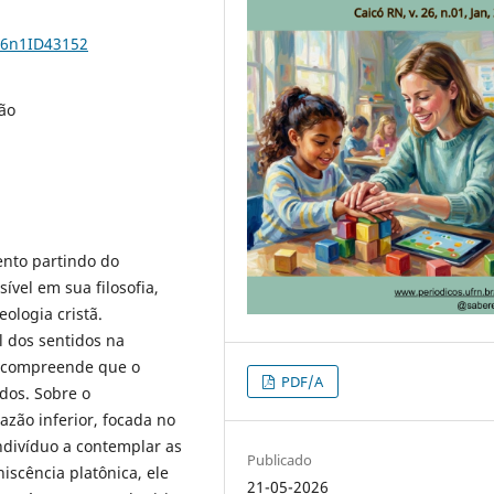
26n1ID43152
ão
ento partindo do
ível em sua filosofia,
ologia cristã.
l dos sentidos na
e compreende que o
PDF/A
dos. Sobre o
azão inferior, focada no
ndivíduo a contemplar as
Publicado
iscência platônica, ele
21-05-2026