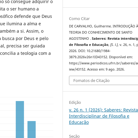
no só consegue adquirir o
ita o ser humano a
losófico defende que Deus
Como Citar
que ilumina a alma e
DE CARVALHO, Guilherme. INTRODUÇÃO 
ambém a si. Assim, o
TEORIA DO CONHECIMENTO DE SANTO
a busca por Deus e pelo
AGOSTINHO .
Saberes: Revista interdisci
de Filosofia e Educação
,
[S. l.]
, v. 26, n. 1, 
al, precisa ser guiada
2026. DOI: 10.21680/1984-
concilia a teologia com a
3879.2026v26n1ID43152. Disponível em:
https://www.periodicos.ufrn.br/saberes/ar
iew/43152. Acesso em: 9 ago. 2026.
Fomatos de Citação
Edição
v. 26 n. 1 (2026): Saberes: Revist
Interdisciplinar de Filosofia e
Educação
Seção