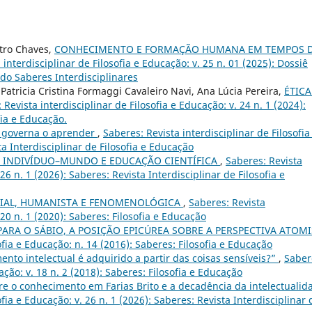
stro Chaves,
CONHECIMENTO E FORMAÇÃO HUMANA EM TEMPOS 
 interdisciplinar de Filosofia e Educação: v. 25 n. 01 (2025): Dossiê
do Saberes Interdisciplinares
 Patricia Cristina Formaggi Cavaleiro Navi, Ana Lúcia Pereira,
ÉTICA
 Revista interdisciplinar de Filosofia e Educação: v. 24 n. 1 (2024):
fia e Educação.
 governa o aprender
,
Saberes: Revista interdisciplinar de Filosofia
ta Interdisciplinar de Filosofia e Educação
 INDIVÍDUO–MUNDO E EDUCAÇÃO CIENTÍFICA
,
Saberes: Revista
 26 n. 1 (2026): Saberes: Revista Interdisciplinar de Filosofia e
CIAL, HUMANISTA E FENOMENOLÓGICA
,
Saberes: Revista
 20 n. 1 (2020): Saberes: Filosofia e Educação
ARA O SÁBIO, A POSIÇÃO EPICÚREA SOBRE A PERSPECTIVA ATOM
ofia e Educação: n. 14 (2016): Saberes: Filosofia e Educação
ento intelectual é adquirido a partir das coisas sensíveis?”
,
Saber
ação: v. 18 n. 2 (2018): Saberes: Filosofia e Educação
re o conhecimento em Farias Brito e a decadência da intelectualid
ofia e Educação: v. 26 n. 1 (2026): Saberes: Revista Interdisciplinar 