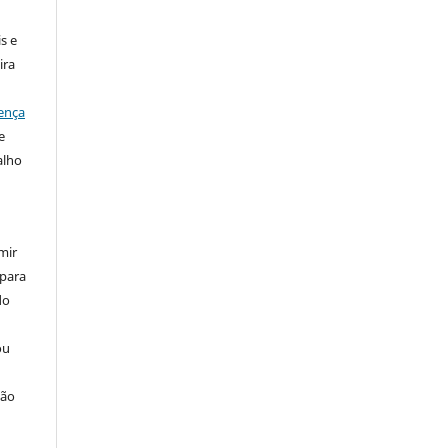
s e
ira
ença
e
alho
mir
 para
do
ou
ção