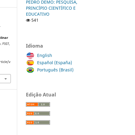
PEDRO DEMO: PESQUISA,
PRINCÍPIO CIENTÍFICO E
EDUCATIVO
541
À
plinar
p. FI07,
Idioma
English
Español (España)
ticle/v
Português (Brasil)
Edição Atual
a