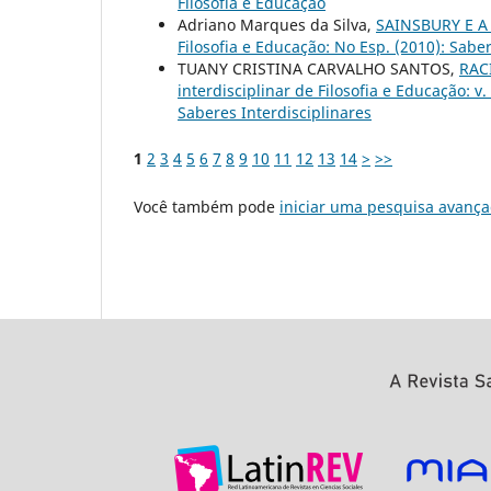
Filosofia e Educação
Adriano Marques da Silva,
SAINSBURY E A
Filosofia e Educação: No Esp. (2010): Saber
TUANY CRISTINA CARVALHO SANTOS,
RAC
interdisciplinar de Filosofia e Educação: 
Saberes Interdisciplinares
1
2
3
4
5
6
7
8
9
10
11
12
13
14
>
>>
Você também pode
iniciar uma pesquisa avança