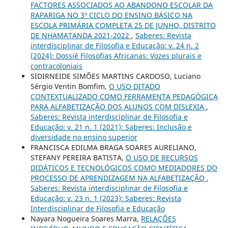
FACTORES ASSOCIADOS AO ABANDONO ESCOLAR DA
RAPARIGA NO 3º CICLO DO ENSINO BÁSICO NA
ESCOLA PRIMÁRIA COMPLETA 25 DE JUNHO, DISTRITO
DE NHAMATANDA 2021-2022
,
Saberes: Revista
interdisciplinar de Filosofia e Educação: v. 24 n. 2
(2024): Dossiê Filosofias Africanas: Vozes plurais e
contracoloniais
SIDIRNEIDE SIMÕES MARTINS CARDOSO, Luciano
Sérgio Ventin Bomfim,
O USO DITADO
CONTEXTUALIZADO COMO FERRAMENTA PEDAGÓGICA
PARA ALFABETIZAÇÃO DOS ALUNOS COM DISLEXIA
,
Saberes: Revista interdisciplinar de Filosofia e
Educação: v. 21 n. 1 (2021): Saberes: Inclusão e
diversidade no ensino superior
FRANCISCA EDILMA BRAGA SOARES AURELIANO,
STEFANY PEREIRA BATISTA,
O USO DE RECURSOS
DIDÁTICOS E TECNOLÓGICOS COMO MEDIADORES DO
PROCESSO DE APRENDIZAGEM NA ALFABETIZAÇÃO
,
Saberes: Revista interdisciplinar de Filosofia e
Educação: v. 23 n. 1 (2023): Saberes: Revista
Interdisciplinar de Filosofia e Educação
Nayara Nogueira Soares Marra,
RELAÇÕES