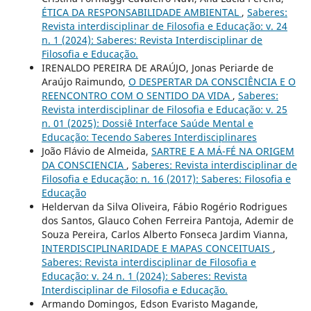
ÉTICA DA RESPONSABILIDADE AMBIENTAL
,
Saberes:
Revista interdisciplinar de Filosofia e Educação: v. 24
n. 1 (2024): Saberes: Revista Interdisciplinar de
Filosofia e Educação.
IRENALDO PEREIRA DE ARAÚJO, Jonas Periarde de
Araújo Raimundo,
O DESPERTAR DA CONSCIÊNCIA E O
REENCONTRO COM O SENTIDO DA VIDA
,
Saberes:
Revista interdisciplinar de Filosofia e Educação: v. 25
n. 01 (2025): Dossiê Interface Saúde Mental e
Educação: Tecendo Saberes Interdisciplinares
João Flávio de Almeida,
SARTRE E A MÁ-FÉ NA ORIGEM
DA CONSCIENCIA
,
Saberes: Revista interdisciplinar de
Filosofia e Educação: n. 16 (2017): Saberes: Filosofia e
Educação
Heldervan da Silva Oliveira, Fábio Rogério Rodrigues
dos Santos, Glauco Cohen Ferreira Pantoja, Ademir de
Souza Pereira, Carlos Alberto Fonseca Jardim Vianna,
INTERDISCIPLINARIDADE E MAPAS CONCEITUAIS
,
Saberes: Revista interdisciplinar de Filosofia e
Educação: v. 24 n. 1 (2024): Saberes: Revista
Interdisciplinar de Filosofia e Educação.
Armando Domingos, Edson Evaristo Magande,