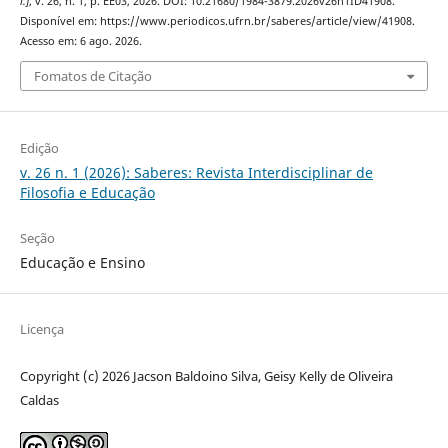
l.]
, v. 26, n. 1, p. EE03, 2026. DOI: 10.21680/1984-3879.2026v26n1ID41908.
Disponível em: https://www.periodicos.ufrn.br/saberes/article/view/41908.
Acesso em: 6 ago. 2026.
Fomatos de Citação
Edição
v. 26 n. 1 (2026): Saberes: Revista Interdisciplinar de
Filosofia e Educação
Seção
Educação e Ensino
Licença
Copyright (c) 2026 Jacson Baldoino Silva, Geisy Kelly de Oliveira
Caldas