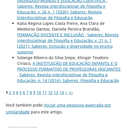
INDIVÍDUO–MUNDO E EDUCAÇÃO CIENTÍFICA
,
Saberes: Revista interdisciplinar de Filosofia e
Educação: v. 26 n. 1 (2026): Saberes: Revista
Interdisciplinar de Filosofia e Educação
Katia Regina Lopes Costa Freire, Ana Clara de
Medeiros Dantas, Daniele Pereira Brandão,
FORMAÇÃO DOCENTE E INCLUSÃO
,
Saberes: Revista
interdisciplinar de Filosofia e Educação: v. 21 n. 1
(2021): Saberes: Inclusão e diversidade no ensino
superior
Solange Ribeiro da Silva Izepe, Klinger Teodoro
Ciríaco,
A INSTITUIÇÃO DE EDUCAÇÃO INFANTIL E O
PROCESSO FORMATIVO DE PROFESSORAS INICIANTES
,
Saberes: Revista interdisciplinar de Filosofia e
Educação: n. 14 (2016): Saberes: Filosofia e Educação
1
2
3
4
5
6
7
8
9
10
11
12
13
14
>
>>
Você também pode
iniciar uma pesquisa avançada por
similaridade
para este artigo.