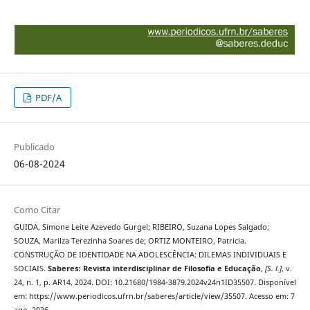
PDF/A
Publicado
06-08-2024
Como Citar
GUIDA, Simone Leite Azevedo Gurgel; RIBEIRO, Suzana Lopes Salgado;
SOUZA, Marilza Terezinha Soares de; ORTIZ MONTEIRO, Patricia.
CONSTRUÇÃO DE IDENTIDADE NA ADOLESCÊNCIA: DILEMAS INDIVIDUAIS E
SOCIAIS.
Saberes: Revista interdisciplinar de Filosofia e Educação
,
[S. l.]
, v.
24, n. 1, p. AR14, 2024. DOI: 10.21680/1984-3879.2024v24n1ID35507. Disponível
em: https://www.periodicos.ufrn.br/saberes/article/view/35507. Acesso em: 7