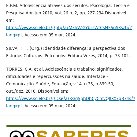
E.F.M. Adolescência através dos séculos. Psicologia: Teoria e
Pesquisa Abr-Jun 2010, Vol. 26 n. 2, pp. 227-234 Disponível
em:
https://www.scielo.br/j/ptp/a/MxhVZGYbrsWtCsN55nSXszh/?
lang=pt
. Acesso em: 05 mar. 2024.
SILVA, T. T. (Org.) Identidade diferença: a perspectiva dos
Estudos Culturais. Petrópolis: Editora Vozes, 2014, p. 73-102.
TORRES, C.A. et al. Adolescência e trabalho: significados,
dificuldades e repercussões na saúde. Interface -
Comunicação, Saúde, Educação, v.14, n.35, p.839-50,
out./dez. 2010. Disponível em:
https://www.scielo.br/j/icse/a/KGq5phDhCyCmvQ8XX7gR74s/?
lang=pt
. Acesso em: 05 mar. 2024.