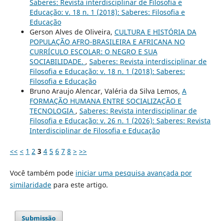
Saberes: Revista interdisciplinar de Filosofia e
Educação: v. 18 n. 1 (2018): Saberes: Filosofia e
Educação
Gerson Alves de Oliveira,
CULTURA E HISTÓRIA DA
POPULAÇÃO AFRO-BRASILEIRA E AFRICANA NO
CURRÍCULO ESCOLAR: O NEGRO E SUA
SOCIABILIDADE.
,
Saberes: Revista interdisciplinar de
Filosofia e Educação: v. 18 n. 1 (2018): Saberes:
Filosofia e Educação
Bruno Araujo Alencar, Valéria da Silva Lemos,
A
FORMAÇÃO HUMANA ENTRE SOCIALIZAÇÃO E
TECNOLOGIA
,
Saberes: Revista interdisciplinar de
Filosofia e Educação: v. 26 n. 1 (2026): Saberes: Revista
Interdisciplinar de Filosofia e Educação
<<
<
1
2
3
4
5
6
7
8
>
>>
Você também pode
iniciar uma pesquisa avançada por
similaridade
para este artigo.
Submissão