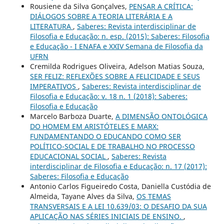
Rousiene da Silva Gonçalves,
PENSAR A CRÍTICA:
DIÁLOGOS SOBRE A TEORIA LITERÁRIA E A
LITERATURA
,
Saberes: Revista interdisciplinar de
Filosofia e Educação: n. esp. (2015): Saberes: Filosofia
e Educação - I ENAFA e XXIV Semana de Filosofia da
UFRN
Cremilda Rodrigues Oliveira, Adelson Matias Souza,
SER FELIZ: REFLEXÕES SOBRE A FELICIDADE E SEUS
IMPERATIVOS
,
Saberes: Revista interdisciplinar de
Filosofia e Educação: v. 18 n. 1 (2018): Saberes:
Filosofia e Educação
Marcelo Barboza Duarte,
A DIMENSÃO ONTOLÓGICA
DO HOMEM EM ARISTÓTELES E MARX:
FUNDAMENTANDO O EDUCANDO COMO SER
POLÍTICO-SOCIAL E DE TRABALHO NO PROCESSO
EDUCACIONAL SOCIAL
,
Saberes: Revista
interdisciplinar de Filosofia e Educação: n. 17 (2017):
Saberes: Filosofia e Educação
Antonio Carlos Figueiredo Costa, Daniella Custódia de
Almeida, Tayane Alves da Silva,
OS TEMAS
TRANSVERSAIS E A LEI 10.639/03: O DESAFIO DA SUA
APLICAÇÃO NAS SÉRIES INICIAIS DE ENSINO.
,