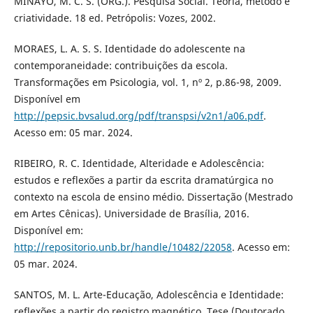
MINAYO, M. C. S. (ORG.). Pesquisa Social. Teoria, método e
criatividade. 18 ed. Petrópolis: Vozes, 2002.
MORAES, L. A. S. S. Identidade do adolescente na
contemporaneidade: contribuições da escola.
Transformações em Psicologia, vol. 1, nº 2, p.86-98, 2009.
Disponível em
http://pepsic.bvsalud.org/pdf/transpsi/v2n1/a06.pdf
.
Acesso em: 05 mar. 2024.
RIBEIRO, R. C. Identidade, Alteridade e Adolescência:
estudos e reflexões a partir da escrita dramatúrgica no
contexto na escola de ensino médio. Dissertação (Mestrado
em Artes Cênicas). Universidade de Brasília, 2016.
Disponível em:
http://repositorio.unb.br/handle/10482/22058
. Acesso em:
05 mar. 2024.
SANTOS, M. L. Arte-Educação, Adolescência e Identidade:
reflexões a partir do registro magnético. Tese (Doutorado