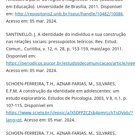
em Educação). Universidade de Brasília, 2011. Disponível
em:
http://repositorio2.unb.br/jspui/handle/10482/10086
.
Acesso em: 05 mar. 2024.
SANTINELLO, J. A identidade do indivíduo e sua construção
nas relações sociais: pressupostos teóricos. Rev. Estud.
Comun., Curitiba, v. 12, n. 28, p. 153-159, maio/ago. 2011.
Disponível em:
https://periodicos.pucpr.br/estudosdecomunicacao/article/vi
Acesso em: 05 mar. 2024.
SCHOEN-FERREIRA, T.H., AZNAR-FARIAS, M., SILVARES,
E.F.M. A construção da identidade em adolescentes: um
estudo exploratório. Estudos de Psicologia. 2003, V 8, n.1, p.
107-115. Disponível em
https://www.scielo.br/j/epsic/a/X5DFFZCZsb4pmrLchTsQVpb/?
lang=pt
. Acesso em: 05 mar. 2024.
SCHOEN-FERREIRA, T.H., AZNAR-FARIAS, M., SILVARES,