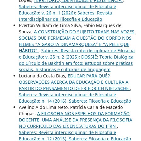
Lopes,
TERRITÓRIO, IDENTIDADE E RESISTÊNCIA
,
Saberes: Revista interdisciplinar de Filosofia e
Educação: v. 26 n. 1 (2026): Saberes: Revista
Interdisciplinar de Filosofia e Educação
Everton William de Lima Silva, Fabio Marques de
Souza,
A CONSTRUÇÃO DO SUJEITO TRANS NAS VOZES
SOCIAIS QUE PERMEIAM A QUESTÃO DO CORPO NOS
FILMES “A GAROTA DINAMARQUESA” E “A PELE QUE
HÁBITO”
,
Saberes: Revista interdisciplinar de Filosofia
e Educação: v. 25 n. 2 (2025): DOSSIÊ: Teoria Dialógica
do Círculo de Bakhtin em foco: estudos sobre práticas
sociais, históricas e culturais de linguagem
Luciana da Costa Dias,
EDUCAR PARA QUÊ?
OBSERVAÇÕES ACERCA DA EDUCAÇÃO E CULTURA A
PARTIR DO PENSAMENTO DE FRIEDRICH NIETZSCHE
,
Saberes: Revista interdisciplinar de Filosofia e
Educação: n. 14 (2016): Saberes: Filosofia e Educação
Avelino Aldo Lima Neto, Patrícia Carla de Macedo
Chagas,
A FILOSOFIA NOS ESPELHOS DA FORMAÇÃO
DOCENTE: UMA ANÁLISE DA PRESENÇA DA FILOSOFIA
NO CURRÍCULO DAS LICENCIATURAS DO IFRN
,
Saberes: Revista interdisciplinar de Filosofia e
Educação: n. 12 (2015): Saberes: Filosofia e Educação