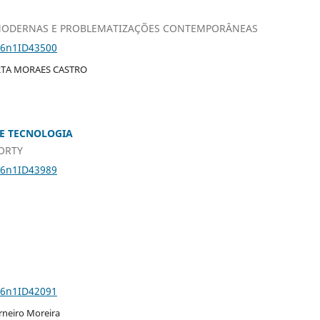
MODERNAS E PROBLEMATIZAÇÕES CONTEMPORÂNEAS
26n1ID43500
ARTA MORAES CASTRO
E TECNOLOGIA
ORTY
26n1ID43989
26n1ID42091
rneiro Moreira