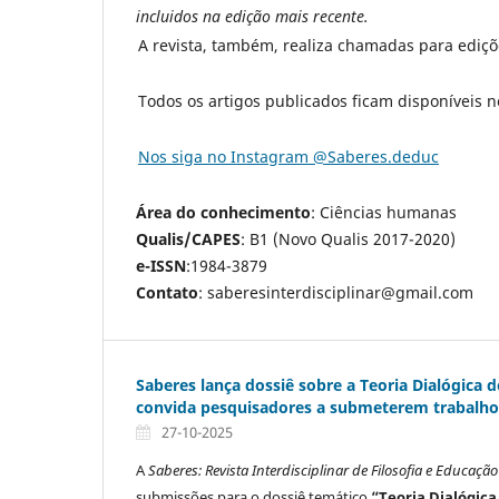
incluidos na edição mais recente.
A revista, também, realiza chamadas para ediç
Todos os artigos publicados ficam disponíveis n
Nos siga no Instagram @Saberes.deduc
Área do conhecimento
: Ciências humanas
Qualis/CAPES
: B1 (Novo Qualis 2017-2020)
e-ISSN
:1984-3879
Contato
: saberesinterdisciplinar@gmail.com
Saberes lança dossiê sobre a Teoria Dialógica d
convida pesquisadores a submeterem trabalho
27-10-2025
A
Saberes: Revista Interdisciplinar de Filosofia e Educação
submissões para o dossiê temático
“Teoria Dialógica