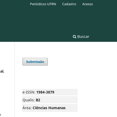
Periódicos UFRN
Cadastro
Acesso
Buscar
Submissão
al
,
e-ISSN:
1984-3879
Qualis:
B2
Área:
Ciências Humanas
o