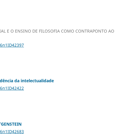
IAL E O ENSINO DE FILOSOFIA COMO CONTRAPONTO AO
26n1ID42397
dência da intelectualidade
26n1ID42422
TGENSTEIN
26n1ID42683