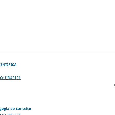
ENTÍFICA
26n1ID43121
gogia do conceito
26n1ID43531