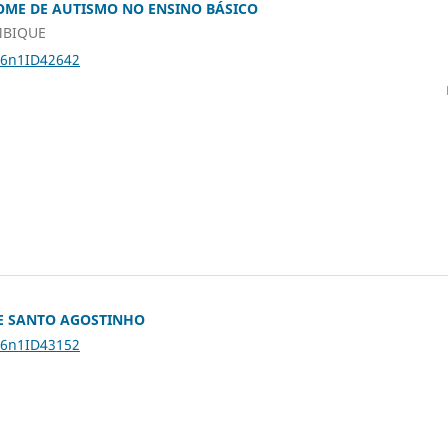
OME DE AUTISMO NO ENSINO BÁSICO
MBIQUE
26n1ID42642
E SANTO AGOSTINHO
26n1ID43152