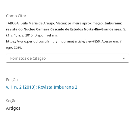
Como Citar
TABOSA, Leila Maria de Araújo. Macau: primeira aproximação.
Imburana:
revista do Núcleo Câmara Cascudo de Estudos Norte-Rio-Grandenses
,
[S.
l.]
, v. 1, n. 2, 2010. Disponível em:
https://www.periodicos.ufrn.br/imburana/article/view/850. Acesso em: 7
ago. 2026.
Fomatos de Citação
Edição
v. 1 n. 2 (2010): Revista Imburana 2
Seção
Artigos