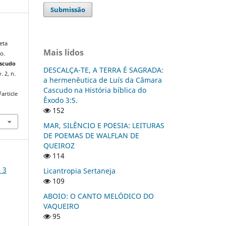
Submissão
eta
Mais lidos
o.
ascudo
DESCALÇA-TE, A TERRA É SAGRADA:
v. 2, n.
a hermenêutica de Luís da Câmara
Cascudo na História bíblica do
article
Êxodo 3:5.
152
MAR, SILÊNCIO E POESIA: LEITURAS
DE POEMAS DE WALFLAN DE
QUEIROZ
114
 3
Licantropia Sertaneja
109
ABOIO: O CANTO MELÓDICO DO
VAQUEIRO
95