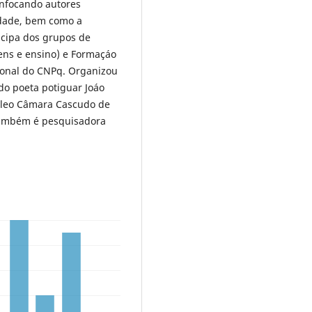
enfocando autores
dade, bem como a
icipa dos grupos de
gens e ensino) e Formaçáo
cional do CNPq. Organizou
 do poeta potiguar Joáo
cleo Câmara Cascudo de
também é pesquisadora