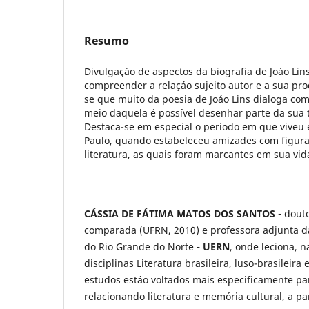
Resumo
Divulgaçáo de aspectos da biografia de Joáo Lins
compreender a relaçáo sujeito autor e a sua pro
se que muito da poesia de Joáo Lins dialoga com 
meio daquela é possível desenhar parte da sua tr
Destaca-se em especial o período em que viveu e
Paulo, quando estabeleceu amizades com figura
literatura, as quais foram marcantes em sua vid
CÁSSIA DE FÁTIMA MATOS DOS SANTOS -
douto
comparada (UFRN, 2010) e professora adjunta d
do Rio Grande do Norte
- UERN
, onde leciona, n
disciplinas Literatura brasileira, luso-brasileira e
estudos estáo voltados mais especificamente para
relacionando literatura e memória cultural, a par