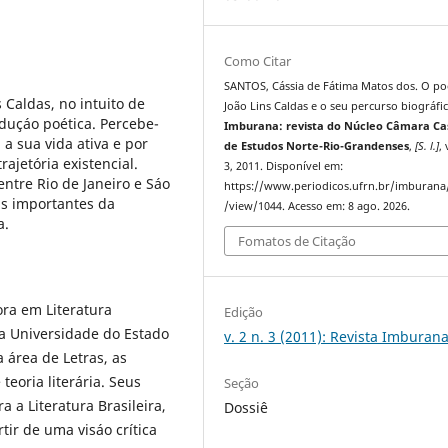
Como Citar
SANTOS, Cássia de Fátima Matos dos. O po
 Caldas, no intuito de
João Lins Caldas e o seu percurso biográfic
duçáo poética. Percebe-
Imburana: revista do Núcleo Câmara C
a sua vida ativa e por
de Estudos Norte-Rio-Grandenses
,
[S. l.]
, 
ajetória existencial.
3, 2011. Disponível em:
ntre Rio de Janeiro e Sáo
https://www.periodicos.ufrn.br/imburana/
s importantes da
/view/1044. Acesso em: 8 ago. 2026.
a.
Fomatos de Citação
ra em Literatura
Edição
a Universidade do Estado
v. 2 n. 3 (2011): Revista Imburana
a área de Letras, as
 teoria literária. Seus
Seção
 a Literatura Brasileira,
Dossiê
tir de uma visáo crítica