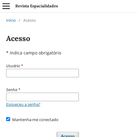
Revista Espacialidades
Início
/
Acesso
Acesso
* Indica campo obrigatório
Usuário
*
Senha
*
Esqueceu a senha?
Mantenha-me conectado
Acesso