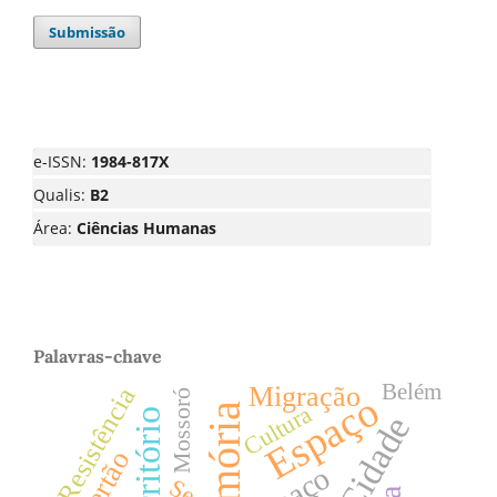
Submissão
e-ISSN:
1984-817X
Qualis:
B2
Área:
Ciências Humanas
Palavras-chave
Belém
Migração
Resistência
Mossoró
Espaço
Cultura
Memória
Território
Cidade
Sertão
espaço