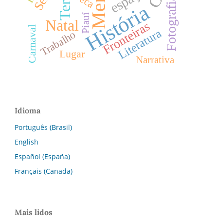
Seca
Fotografia
História
Piauí
Natal
Fronteiras
Carnaval
Literatura
Trabalho
Lugar
Narrativa
Idioma
Português (Brasil)
English
Español (España)
Français (Canada)
Mais lidos