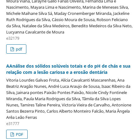
Moura Viana, Larayne Gallo Farias Oliveira, Fernanda Lima e
Nascimento, Mayara Lima e Nascimento, Marina de Meneses Silva,
Michele Maihane Silva Sá, Maday Cronemberger Miranda, Jackeline
Ruth Rodrigues da Silva, Cássio Moura de Sousa, Robson Feliciano
da Silva, Natalee da Silva Medeiros, Benedito Medeiros da Silva Neto,
Lucyanna Cavalcante de Moura
e32179
pdf
AAnálise dos sólidos solúveis totais e do pH de chás e sua
relação com a lesão cariosa e a erosão dentária
Vitoria Lourdes Galvao Frota, Alícia Cavalcanti Mascarenhas, Ana
Beatriz Aragão Nunes, André Luca Araujo de Sousa, Isaac Ribeiro da
Silva, Jainara pontes Paixão Pontes Paixão, Nicole Cindy Fontinele
Miranda, Paula Maria Rodrigues da Silva, Tâmila da Silva Lopes
Nunes, Tamires Taline Pereira, Victoria Vieira de Carvalho, Antonione
Santos Bezerra Pinto, Carlos Alberto Monteiro Falcão, Maria Ângela
Arêa Leão Ferras
e31777
PDF