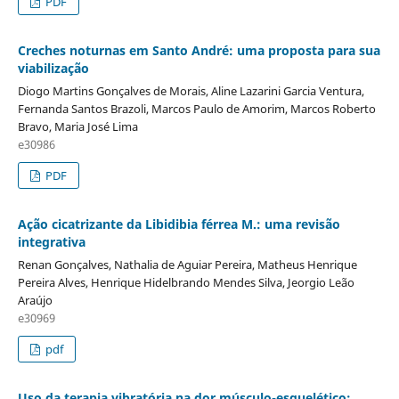
PDF
Creches noturnas em Santo André: uma proposta para sua
viabilização
Diogo Martins Gonçalves de Morais, Aline Lazarini Garcia Ventura,
Fernanda Santos Brazoli, Marcos Paulo de Amorim, Marcos Roberto
Bravo, Maria José Lima
e30986
PDF
Ação cicatrizante da Libidibia férrea M.: uma revisão
integrativa
Renan Gonçalves, Nathalia de Aguiar Pereira, Matheus Henrique
Pereira Alves, Henrique Hidelbrando Mendes Silva, Jeorgio Leão
Araújo
e30969
pdf
Uso da terapia vibratória na dor músculo-esquelético: