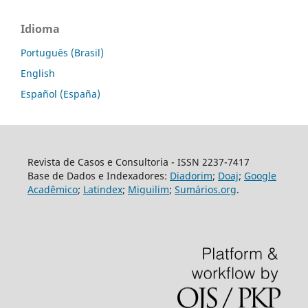
Idioma
Português (Brasil)
English
Español (España)
Revista de Casos e Consultoria - ISSN 2237-7417
Base de Dados e Indexadores:
Diadorim
;
Doaj
;
Google
Acadêmico
;
Latindex
;
Miguilim
;
Sumários.org
.