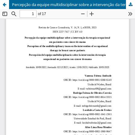
Percepção da equipe multidisciplinar sobre a intervenção da terapia ocupacional em pacientes com câncer de mama