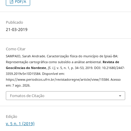
PDF/A
Publicado
21-03-2019
Como Citar
SAMPAIO, Sarah Andrade. Caracterização física do município de Ipiaú-BA:
Representação cartográfica como subsídio a análise ambiental.
Revista de
Geociências do Nordeste
,
[S. l.]
, v. 5, n. 1, p. 34–53, 2019. DOI: 10.21680/2447-
3359.2019v5n1ID15584. Disponível em:
https://www.periodicos.ufrn.br/revistadoregne/article/view/15584. Acesso
em: 7 ago. 2026.
Fomatos de Citação
Edição
v. 5 n. 1 (2019)