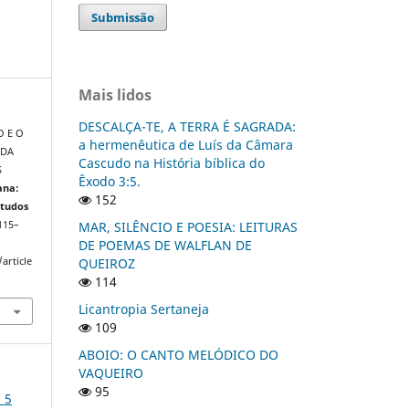
Submissão
Mais lidos
DESCALÇA-TE, A TERRA É SAGRADA:
O E O
a hermenêutica de Luís da Câmara
 DA
Cascudo na História bíblica do
S
Êxodo 3:5.
ana:
152
studos
MAR, SILÊNCIO E POESIA: LEITURAS
 115–
DE POEMAS DE WALFLAN DE
QUEIROZ
article
114
Licantropia Sertaneja
109
ABOIO: O CANTO MELÓDICO DO
VAQUEIRO
95
 5