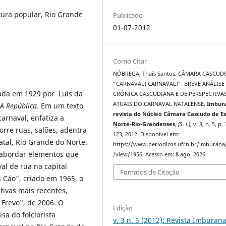
ura popular, Rio Grande
Publicado
01-07-2012
Como Citar
NÓBREGA, Thaís Santos. CÂMARA CASCUD
“CARNAVAL! CARNAVAL!”: BREVE ANÁLISE
cada em 1929 por Luís da
CRÔNICA CASCUDIANA E DE PERSPECTIVA
ATUAIS DO CARNAVAL NATALENSE.
Imbur
A República
. Em um texto
revista do Núcleo Câmara Cascudo de E
arnaval, enfatiza a
Norte-Rio-Grandenses
,
[S. l.]
, v. 3, n. 5, p.
rre ruas, salões, adentra
123, 2012. Disponível em:
tal, Rio Grande do Norte.
https://www.periodicos.ufrn.br/imburana/
, abordar elementos que
/view/1956. Acesso em: 8 ago. 2026.
al de rua na capital
Fomatos de Citação
s Cáo", criado em 1965, o
tivas mais recentes,
Frevo", de 2006. O
Edição
sa do folclorista
v. 3 n. 5 (2012): Revista Imburana