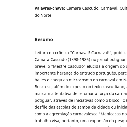
Palavras-chave:
Câmara Cascudo, Carnaval, Cult
do Norte
Resumo
Leitura da crônica "Carnaval! Carnaval!", publi
Câmara Cascudo (1898-1986) no jornal potiguar
breve, o "Mestre Cascudo" elucida a origem do c
importante herança do entrudo português, perco
bailes e chega ao microcosmo do carnaval em Na
Busca-se, além do exposto no texto cascudiano
marcam a tentativa de retomar a força do carnav
potiguar, através de iniciativas como o bloco "O
desfile das escolas de samba da cidade ou inicia
como a agremiaçáo carnavalesca "Manicacas no 
trabalho visa, portanto, uma expansáo da pesqui