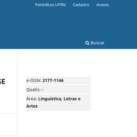
Periódicos UFRN
Cadastro
Acesso
Buscar
SE
e-ISSN:
2177-1146
Qualis:
-
Área:
Linguística, Letras e
Artes